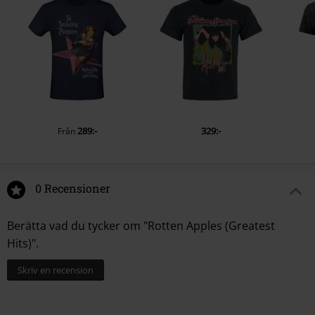
289:-
329:-
Från
0 Recensioner
Berätta vad du tycker om "Rotten Apples (Greatest
Hits)".
Skriv en recension