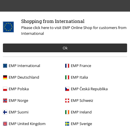
Shopping from International
Please click here to visit EMP Online Shop for customers from
International
Ok
More categories. More options.
Bandmerch
Genre
Rock
EMP International
EMP France
Bandmerch
Genre
Punkrock
EMP Deutschland
EMP Italia
Bandmerch
Media
Vinyl
EMP Polska
EMP Česká Republika
Bandmerch
Top Bands
Smashing Pumpkins
EMP Norge
EMP Schweiz
Rea %
Media
Vinyl
EMP Suomi
EMP Ireland
EMP United Kingdom
EMP Sverige