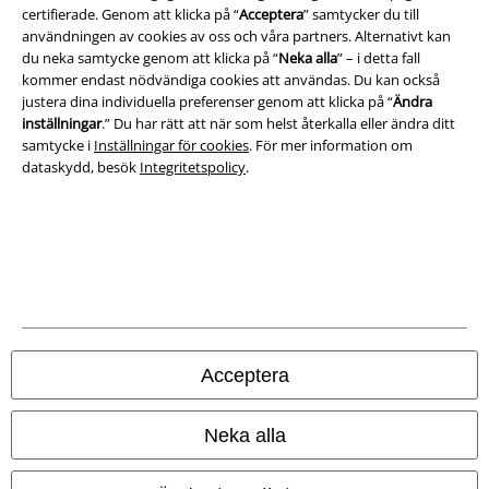
certifierade. Genom att klicka på “
Acceptera
” samtycker du till
användningen av cookies av oss och våra partners. Alternativt kan
Ladda ner villkoren
du neka samtycke genom att klicka på “
Neka alla
” – i detta fall
kommer endast nödvändiga cookies att användas. Du kan också
Avfallshantering och miljöskydd
justera dina individuella preferenser genom att klicka på “
Ändra
inställningar
.” Du har rätt att när som helst återkalla eller ändra ditt
Försäkran om överensstämmelse
samtycke i
Inställningar för cookies
. För mer information om
dataskydd, besök
Integritetspolicy
.
Information om tillgänglighet
Inställningar för cookies
Bekräfta ångrat köp
Alla priser inkl. moms.
Fraktkostnad tillkommer.
© 1986-2026 E.M.P. Merchandising HGmbH
Acceptera
Neka alla
Våra onlinebutiker