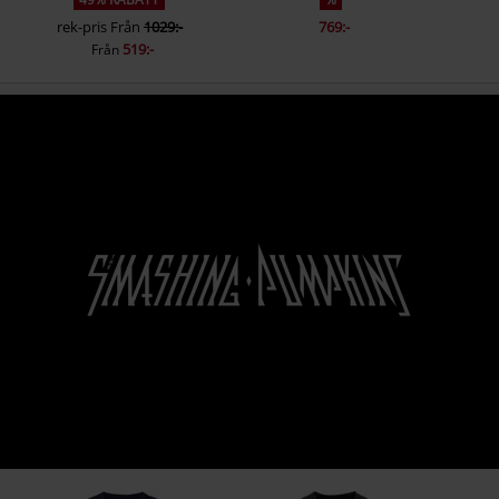
6.
The Everlasting Gaze
rek-pris
Från
1029:-
769:-
7.
Stand Inside Your Love
519:-
Från
8.
Real Love
9.
Untitled