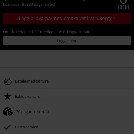
kostnadsfritt i 30 dagar direkt:
Lägg prova-på-medlemskapet i varukorgen
Om du redan är BSC-medlem kan du logga in här:
Logga in nu
Betala med faktura
Exklusiva varor
30 dagars returrätt
Bästa service