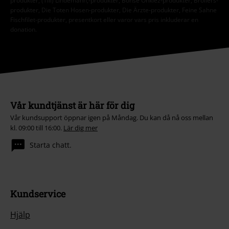
produkter, (Till) Lindemann,-produkter, Böhse Onklez-produkter, Broilers-
produkter, Die Toten Hosen-produkter, Die Ärzte-produkter, Feine Sahne
Fischfilet-produkter, presentkort eller varor vars pris inkluderar en
donation.
Vår kundtjänst är här för dig
Vår kundsupport öppnar igen på Måndag. Du kan då nå oss mellan
kl. 09:00 till 16:00.
Lär dig mer
Starta chatt.
Kundservice
Hjälp