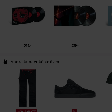
2.
Rhinoceros
3.
Drown
4.
Cherub Rock
5.
Today
6.
Disarm
7.
Landslide
519:-
559:-
8.
Bullet With Butterfly Wings
9.
1979
Andra kunder köpte även
LP 2
1.
Zero
2.
Tonight, Tonight
3.
Eye (Album Version)
4.
Ava Adore
5.
Perfect
49% RABATT
%