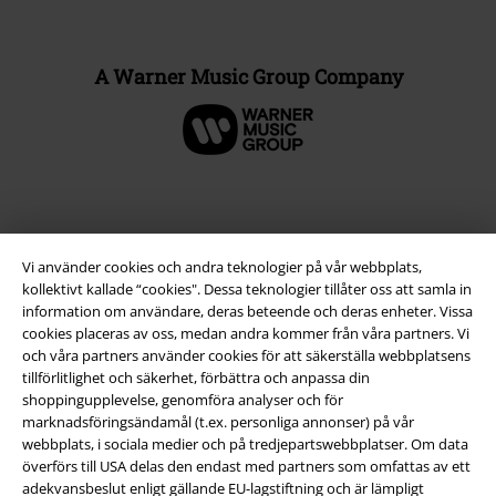
A Warner Music Group Company
Vi använder cookies och andra teknologier på vår webbplats,
kollektivt kallade “cookies". Dessa teknologier tillåter oss att samla in
information om användare, deras beteende och deras enheter. Vissa
cookies placeras av oss, medan andra kommer från våra partners. Vi
och våra partners använder cookies för att säkerställa webbplatsens
tillförlitlighet och säkerhet, förbättra och anpassa din
Juridisk information/Villkor
shoppingupplevelse, genomföra analyser och för
marknadsföringsändamål (t.ex. personliga annonser) på vår
Villkor
webbplats, i sociala medier och på tredjepartswebbplatser. Om data
överförs till USA delas den endast med partners som omfattas av ett
Om oss
adekvansbeslut enligt gällande EU-lagstiftning och är lämpligt