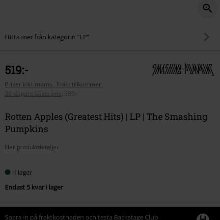
Hitta mer från kategorin "LP"
519:-
Priser inkl. moms., Frakt tillkommer.
30-dagars bästa pris
:
389:-
Rotten Apples (Greatest Hits) | LP | The Smashing
Pumpkins
Fler produktdetaljer
I lager
Endast 5 kvar i lager
Spara in på fraktkostnaden och testa Backstage Club