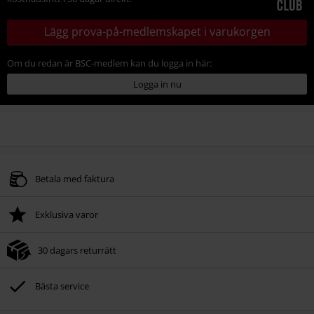
Lägg prova-på-medlemskapet i varukorgen
Om du redan är BSC-medlem kan du logga in här:
Logga in nu
Betala med faktura
Exklusiva varor
30 dagars returrätt
Bästa service