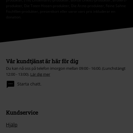
produkter, (Till) Lindemann,-produkter, Böhse Onklez-produkter, Broilers-
produkter, Die Toten Hosen-produkter, Die Ärzte-produkter, Feine Sahne
Fischfilet-produkter, presentkort eller varor vars pris inkluderar en
donation.
Vår kundtjänst är här för dig
Du kan nå oss på telefon imorgon mellan 09:00 - 16:00. (Lunchstängt
12:00 - 13:00).
Lär dig mer
Starta chatt.
Kundservice
Hjälp