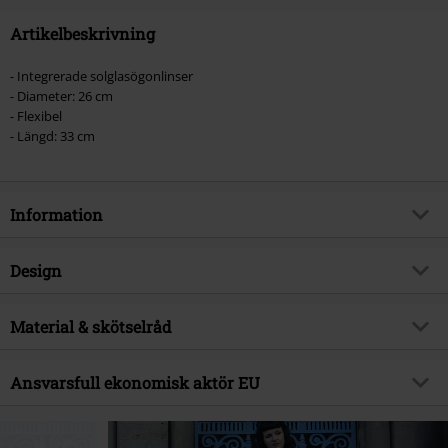
Artikelbeskrivning
- Integrerade solglasögonlinser
- Diameter: 26 cm
- Flexibel
- Längd: 33 cm
Information
Artikelnummer
450813
Design
Titel
Salker Hat
Produkttyp
Mössa
Brand
Material & skötselråd
Vixxsin
Färg
svart
Produktämne
Gothic, Industri, Presenter
Yttermaterial
100% Akryl
Ansvarsfull ekonomisk aktör EU
Releasedatum
01/10/2024
Innerfoder
100% polyester
Kön
Unisex
Innocent Clothing Europe Ltd
Kilmovee upper, Portlaw