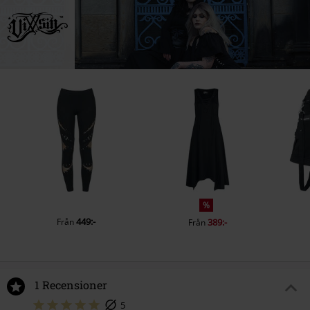
X91 CF22 CO Waterford
Ireland
info@innocentclothingltd.com
%
449:-
Från
389:-
Från
1 Recensioner
5