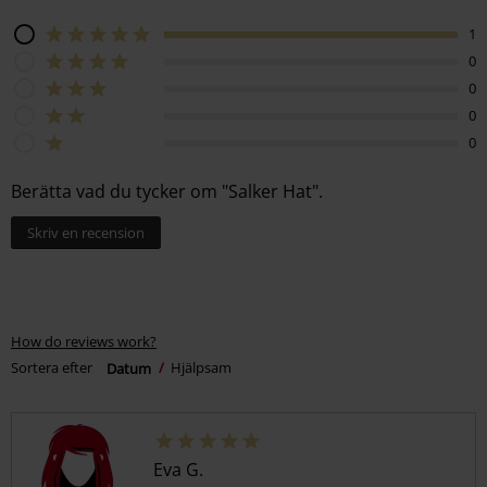
1
0
0
0
0
Berätta vad du tycker om "Salker Hat".
Skriv en recension
How do reviews work?
Sortera efter
Datum
Hjälpsam
Eva G.