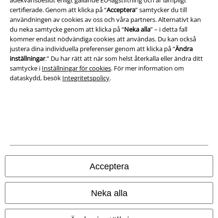
adekvansbeslut enligt gällande EU-lagstiftning och är lämpligt
certifierade. Genom att klicka på “
Acceptera
” samtycker du till
Ladda ner villkoren
användningen av cookies av oss och våra partners. Alternativt kan
du neka samtycke genom att klicka på “
Neka alla
” – i detta fall
kommer endast nödvändiga cookies att användas. Du kan också
Avfallshantering och miljöskydd
justera dina individuella preferenser genom att klicka på “
Ändra
inställningar
.” Du har rätt att när som helst återkalla eller ändra ditt
Försäkran om överensstämmelse
samtycke i
Inställningar för cookies
. För mer information om
dataskydd, besök
Integritetspolicy
.
Information om tillgänglighet
Inställningar för cookies
Bekräfta ångrat köp
Alla priser inkl. moms.
Fraktkostnad tillkommer.
© 1986-2026 E.M.P. Merchandising HGmbH
Acceptera
Neka alla
Våra onlinebutiker