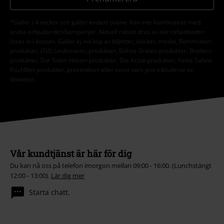
*Gäller i 4 veckor och gäller endast online. Kan inte kombineras med
andra erbjudanden/kampanjer. Aktuell rabatt dras av när rabattkoden
löses in i kassan. Gäller ej vid köp av biljetter, böcker, media, Rammstein-
produkter, (Till) Lindemann,-produkter, Böhse Onklez-produkter, Broilers-
produkter, Die Toten Hosen-produkter, Die Ärzte-produkter, Feine Sahne
Fischfilet-produkter, presentkort eller varor vars pris inkluderar en
donation.
Vår kundtjänst är här för dig
Du kan nå oss på telefon imorgon mellan 09:00 - 16:00. (Lunchstängt
12:00 - 13:00).
Lär dig mer
Starta chatt.