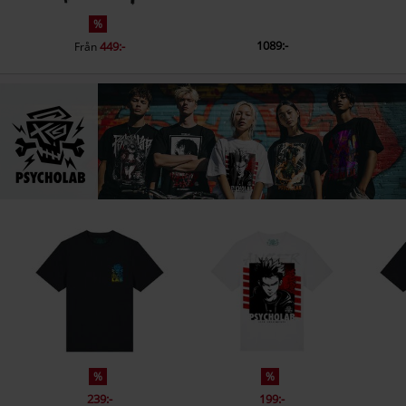
%
1089:-
449:-
Från
%
%
239:-
199:-