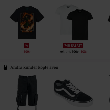
10829 Berlin
Germany
service@bt-merchandising.de
%
74% RABATT
199:-
rek-pris
399:-
103:-
Andra kunder köpte även