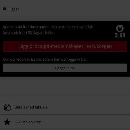
I lager
Spara in på fraktkostnaden och testa Backstage Club
kostnadsfritt i 30 dagar direkt:
Lägg prova-på-medlemskapet i varukorgen
Om du redan är BSC-medlem kan du logga in här:
Logga in nu
Betala med faktura
Exklusiva varor