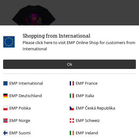
Shopping from International
Please click here to visit EMP Online Shop for customers from
International
%
239:-
Ok
EMP International
EMP France
More categories. More options.
EMP Deutschland
EMP Italia
Rea %
Kläder
T-shirts & Toppar
T-Shirts
EMP Polska
EMP Česká Republika
Rea %
OUTLET
T-shirts
EMP Norge
EMP Schweiz
Rea %
Killar
Kläder
T-shirts & Toppar
EMP Suomi
EMP Ireland
Killar
Kläder
T-shirts & Linnen
T-shirts