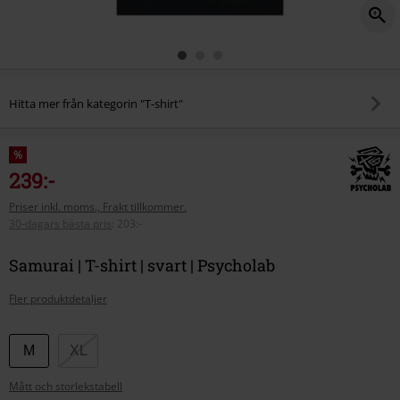
Hitta mer från kategorin "T-shirt"
%
239:-
Priser inkl. moms., Frakt tillkommer.
30-dagars bästa pris
:
203:-
Samurai | T-shirt | svart | Psycholab
Fler produktdetaljer
Välj
M
XL
din
Mått och storlekstabell
storlek