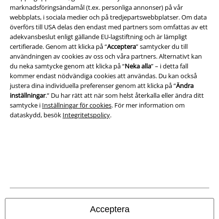
Juridisk information/Villkor
marknadsföringsändamål (t.ex. personliga annonser) på vår
webbplats, i sociala medier och på tredjepartswebbplatser. Om data
Villkor
överförs till USA delas den endast med partners som omfattas av ett
adekvansbeslut enligt gällande EU-lagstiftning och är lämpligt
Om oss
certifierade. Genom att klicka på “
Acceptera
” samtycker du till
användningen av cookies av oss och våra partners. Alternativt kan
du neka samtycke genom att klicka på “
Neka alla
” – i detta fall
Ladda ner villkoren
kommer endast nödvändiga cookies att användas. Du kan också
justera dina individuella preferenser genom att klicka på “
Ändra
Avfallshantering och miljöskydd
inställningar
.” Du har rätt att när som helst återkalla eller ändra ditt
samtycke i
Inställningar för cookies
. För mer information om
Försäkran om överensstämmelse
dataskydd, besök
Integritetspolicy
.
Information om tillgänglighet
Inställningar för cookies
Bekräfta ångrat köp
Alla priser inkl. moms.
Fraktkostnad tillkommer.
Acceptera
© 1986-2026 E.M.P. Merchandising HGmbH