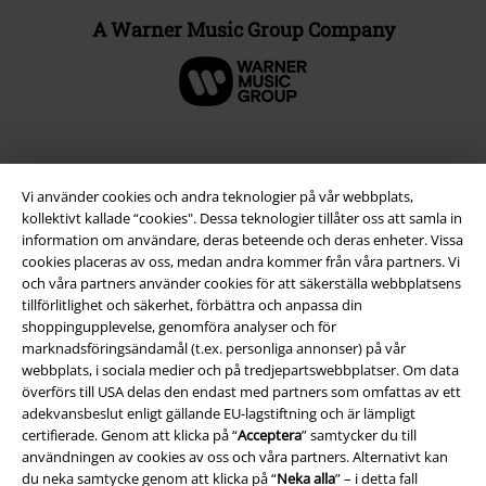
A Warner Music Group Company
Vi använder cookies och andra teknologier på vår webbplats,
kollektivt kallade “cookies". Dessa teknologier tillåter oss att samla in
information om användare, deras beteende och deras enheter. Vissa
cookies placeras av oss, medan andra kommer från våra partners. Vi
och våra partners använder cookies för att säkerställa webbplatsens
tillförlitlighet och säkerhet, förbättra och anpassa din
shoppingupplevelse, genomföra analyser och för
Juridisk information/Villkor
marknadsföringsändamål (t.ex. personliga annonser) på vår
webbplats, i sociala medier och på tredjepartswebbplatser. Om data
Villkor
överförs till USA delas den endast med partners som omfattas av ett
adekvansbeslut enligt gällande EU-lagstiftning och är lämpligt
Om oss
certifierade. Genom att klicka på “
Acceptera
” samtycker du till
användningen av cookies av oss och våra partners. Alternativt kan
du neka samtycke genom att klicka på “
Neka alla
” – i detta fall
Ladda ner villkoren