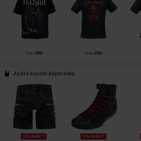
Ärmlängd
Kortärmat
Färg
svart
289:-
259:-
Från
Från
Andra kunder köpte även
22% RABATT
57% RABATT