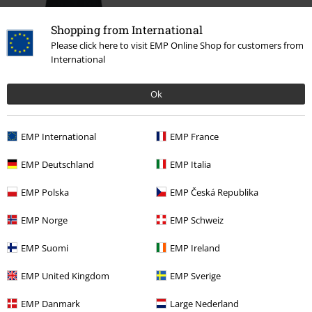
Shopping from International
289:-
Från
Please click here to visit EMP Online Shop for customers from
International
Ok
More categories. More options.
Kläder & accessoarer
Toppar
T-Shirtar
EMP International
EMP France
Film & TV
Film & TV
TV-Serier
Kläder
T-Shirtar
EMP Deutschland
EMP Italia
Plusstorlekar
Killar
T-shirts
EMP Polska
EMP Česká Republika
Kläder
T-shirts & Toppar
T-shirts
EMP Norge
EMP Schweiz
Film & TV
Kläder
T-shirts & Toppar
T-shirts
EMP Suomi
EMP Ireland
EMP United Kingdom
EMP Sverige
15%
Nyhetsbrev
EMP Danmark
Large Nederland
rabatt