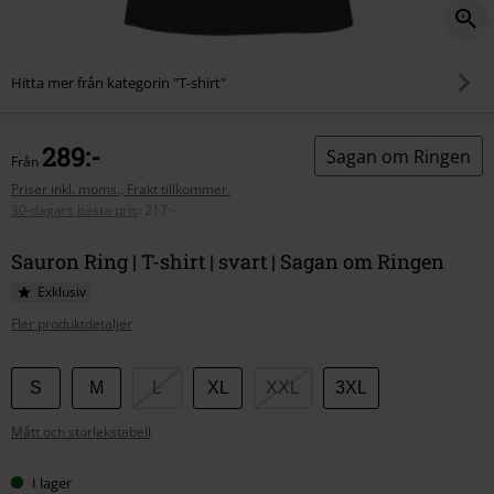
Hitta mer från kategorin "T-shirt"
289:-
Sagan om Ringen
Från
Priser inkl. moms., Frakt tillkommer.
30-dagars bästa pris
:
217:-
Sauron Ring | T-shirt | svart | Sagan om Ringen
Exklusiv
Fler produktdetaljer
Välj
S
M
L
XL
XXL
3XL
din
Mått och storlekstabell
storlek
I lager