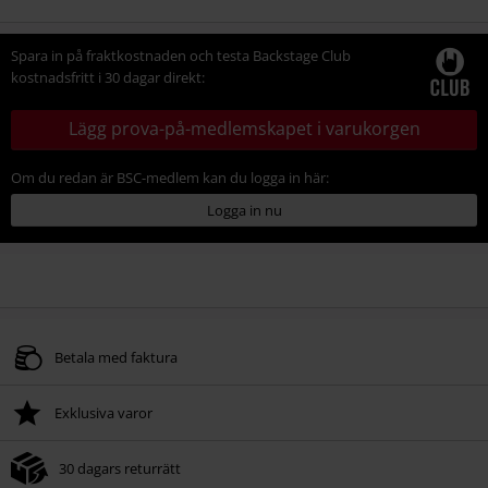
Spara in på fraktkostnaden och testa Backstage Club
kostnadsfritt i 30 dagar direkt:
Lägg prova-på-medlemskapet i varukorgen
Om du redan är BSC-medlem kan du logga in här:
Logga in nu
Betala med faktura
Exklusiva varor
30 dagars returrätt