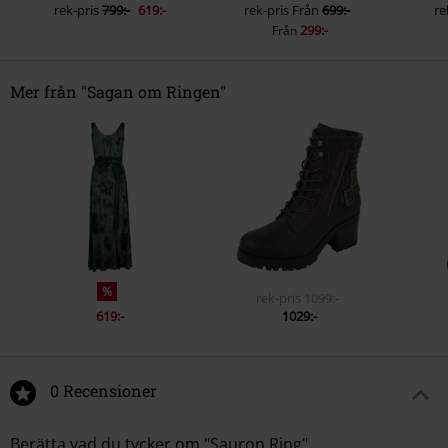
rek-pris
799:-
619:-
rek-pris
Från
699:-
re
299:-
Från
Mer från "Sagan om Ringen"
%
rek-pris
1099:-
619:-
1029:-
0 Recensioner
Berätta vad du tycker om "Sauron Ring".