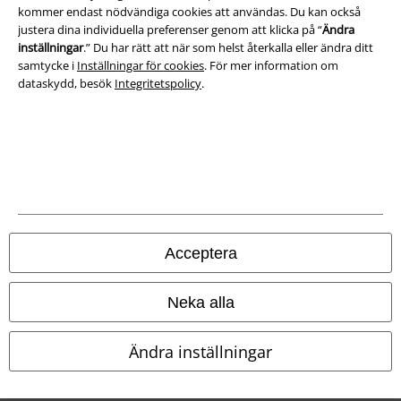
kommer endast nödvändiga cookies att användas. Du kan också
justera dina individuella preferenser genom att klicka på “
Ändra
Avfallshantering och miljöskydd
inställningar
.” Du har rätt att när som helst återkalla eller ändra ditt
samtycke i
Inställningar för cookies
. För mer information om
Försäkran om överensstämmelse
dataskydd, besök
Integritetspolicy
.
Information om tillgänglighet
Inställningar för cookies
Bekräfta ångrat köp
Alla priser inkl. moms.
Fraktkostnad tillkommer.
Acceptera
© 1986-2026 E.M.P. Merchandising HGmbH
Neka alla
Ändra inställningar
Våra onlinebutiker
EMP International