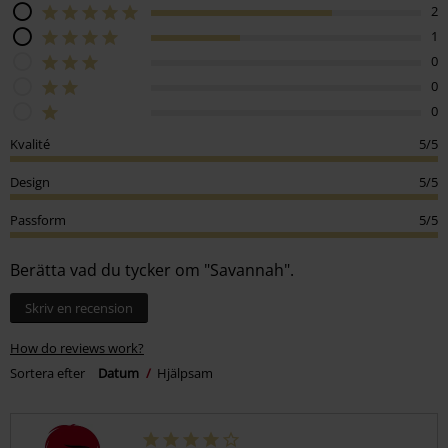
2
1
0
0
0
Kvalité
5/5
Design
5/5
Passform
5/5
Berätta vad du tycker om "Savannah".
Skriv en recension
How do reviews work?
Sortera efter
Datum
Hjälpsam