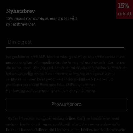
15%
Nyhetsbrev
rabatt
15% rabatt när du registrerar dig för vårt
nyhetsbrev!
Mer
Jag godkänner att E.M.P. Merchandising mbH har rätt att behandla mina
personuppgifter och regelbundet skicka mig nyhetsbrev och information
om deras produkter. Jag godkänner att mina personuppgifter kommer att
behandlas enligt deras
Datasekretesspolicy
. Jag kan återkalla mitt
samtycke när som helst genom att klicka på länken för att avsluta
prenumeration som finns med i alla EMP:s nyhetsbrev.
Här
kan jag avsluta prenumerationen på nyhetsbrevet.
Prenumerera
*Gäller i 4 veckor och gäller endast online. Kan inte kombineras med
andra erbjudanden/kampanjer. Aktuell rabatt dras av när rabattkoden
löses in i kassan. Gäller ej vid köp av biljetter, böcker, media, Rammstein-