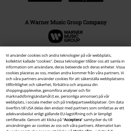
A Warner Music Group Company
Vi använder cookies och andra teknologier på vår webbplats,
kollektivt kallade “cookies". Dessa teknologier tillåter oss att samla in
information om användare, deras beteende och deras enheter. Vissa
cookies placeras av oss, medan andra kommer från våra partners. Vi
och våra partners använder cookies för att säkerställa webbplatsens
tillförlitlighet och säkerhet, förbättra och anpassa din
shoppingupplevelse, genomföra analyser och för
marknadsföringsändamål (t.ex. personliga annonser) på vår
webbplats, i sociala medier och på tredjepartswebbplatser. Om data
Juridisk information/Villkor
överförs till USA delas den endast med partners som omfattas av ett
adekvansbeslut enligt gällande EU-lagstiftning och är lämpligt
Villkor
certifierade. Genom att klicka på “
Acceptera
” samtycker du till
användningen av cookies av oss och våra partners. Alternativt kan
Om oss