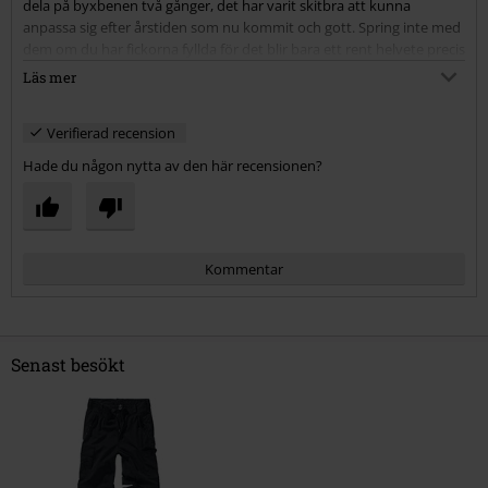
dela på byxbenen två gånger, det har varit skitbra att kunna
anpassa sig efter årstiden som nu kommit och gott. Spring inte med
dem om du har fickorna fyllda för det blir bara ett rent helvete precis
som med alla byxor.
Läs mer
Jag älskar dem här byxorna för att dem uppfyller alla saker som jag
kräver, stora säkra fickor, slitstarkt tyg och att man faktiskt kan ta
Verifierad recension
bort byxbenen en bra längd.
Valet är ert, köp eller köp!
Hade du någon nytta av den här recensionen?
Kommentar
Senast besökt