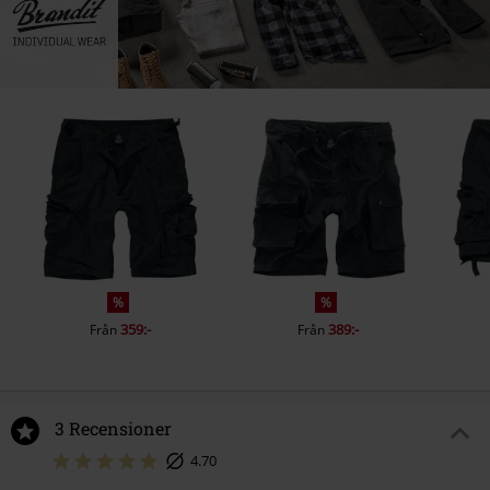
%
%
359:-
389:-
Från
Från
3 Recensioner
4.70