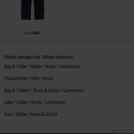
Skicka kommentar
649:-
Från
More categories. More options.
Rea %
Killar
Kläder
Byxor
Cargobyxor
Plusstorlekar
Killar
Byxor
Rea %
Kläder
Byxor & Shorts
Cargobyxor
Killar
Kläder
Byxor
Cargobyxor
Nytt
Kläder
Byxor & Shorts