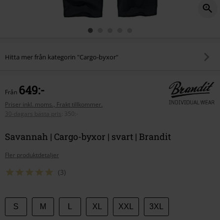
Hitta mer från kategorin "Cargo-byxor"
649:-
Från
Priser inkl. moms., Frakt tillkommer.
30-dagars bästa pris
:
350:-
Savannah | Cargo-byxor | svart | Brandit
Fler produktdetaljer
(3)
Välj
S
M
L
XL
XXL
3XL
din