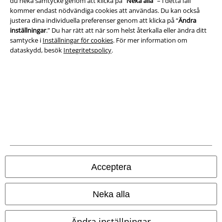
du neka samtycke genom att klicka på “
Neka alla
” – i detta fall
kommer endast nödvändiga cookies att användas. Du kan också
justera dina individuella preferenser genom att klicka på “
Ändra
Ladda ner villkoren
inställningar
.” Du har rätt att när som helst återkalla eller ändra ditt
samtycke i
Inställningar för cookies
. För mer information om
Avfallshantering och miljöskydd
dataskydd, besök
Integritetspolicy
.
Försäkran om överensstämmelse
Information om tillgänglighet
Inställningar för cookies
Bekräfta ångrat köp
Alla priser inkl. moms.
Fraktkostnad tillkommer.
Acceptera
© 1986-2026 E.M.P. Merchandising HGmbH
Neka alla
Ändra inställningar
Våra onlinebutiker