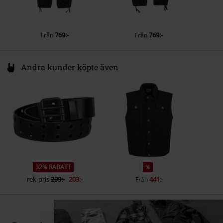
769:-
769:-
Från
Från
Andra kunder köpte även
32% RABATT
%
rek-pris
299:-
203:-
441:-
Från