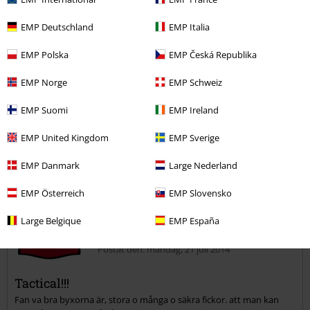
5
Design
5
EMP Deutschland
EMP Italia
Passform
5
EMP Polska
EMP Česká Republika
Verifierad recension
EMP Norge
EMP Schweiz
Hade du någon nytta av den här recensionen?
EMP Suomi
EMP Ireland
EMP United Kingdom
EMP Sverige
Kommentar
EMP Danmark
Large Nederland
EMP Österreich
EMP Slovensko
Oskar J.
Large Belgique
EMP España
3 Recensioner
Postat den: måndag, 21 juli 2014
Tactical!!!
Fan va bra byxorna är, stora o många o säkra fickor. att man kan
Skicka kommentar