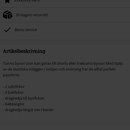
30 dagars returrätt
Bästa service
Artikelbeskrivning
Tunna byxor som kan göras till shorts eller trekvarts-byxor! Med hjälp
av de elastiska inläggen i midjan och snörning har de alltid perfekt
passform.
- 2 sidofickor
- 2 bakfickor
- dragkedja till byxfickan
- bältesöglor
- dragkedja längst ner i benen