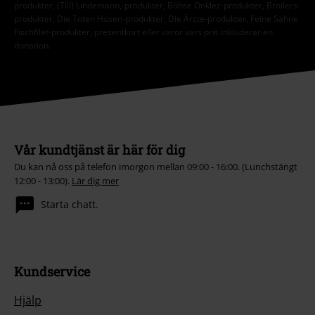
produkter, (Till) Lindemann,-produkter, Böhse Onklez-produkter, Broilers-
produkter, Die Toten Hosen-produkter, Die Ärzte-produkter, Feine Sahne
Fischfilet-produkter, presentkort eller varor vars pris inkluderar en
donation.
Vår kundtjänst är här för dig
Du kan nå oss på telefon imorgon mellan 09:00 - 16:00. (Lunchstängt
12:00 - 13:00).
Lär dig mer
Starta chatt.
Kundservice
Hjälp