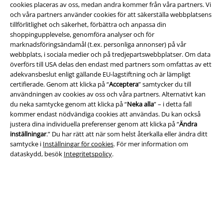
cookies placeras av oss, medan andra kommer från våra partners. Vi
och våra partners använder cookies för att säkerställa webbplatsens
tillförlitlighet och säkerhet, förbättra och anpassa din
shoppingupplevelse, genomföra analyser och för
marknadsföringsändamål (t.ex. personliga annonser) på vår
webbplats, i sociala medier och på tredjepartswebbplatser. Om data
överförs till USA delas den endast med partners som omfattas av ett
Juridisk information/Villkor
adekvansbeslut enligt gällande EU-lagstiftning och är lämpligt
certifierade. Genom att klicka på “
Acceptera
” samtycker du till
Villkor
användningen av cookies av oss och våra partners. Alternativt kan
du neka samtycke genom att klicka på “
Neka alla
” – i detta fall
kommer endast nödvändiga cookies att användas. Du kan också
Om oss
justera dina individuella preferenser genom att klicka på “
Ändra
inställningar
.” Du har rätt att när som helst återkalla eller ändra ditt
Ladda ner villkoren
samtycke i
Inställningar för cookies
. För mer information om
dataskydd, besök
Integritetspolicy
.
Avfallshantering och miljöskydd
Försäkran om överensstämmelse
Information om tillgänglighet