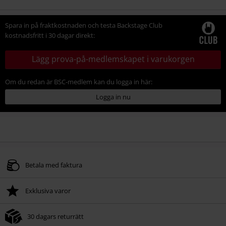
Spara in på fraktkostnaden och testa Backstage Club
kostnadsfritt i 30 dagar direkt:
Lägg prova-på-medlemskapet i varukorgen
Om du redan är BSC-medlem kan du logga in här:
Logga in nu
Betala med faktura
Exklusiva varor
30 dagars returrätt