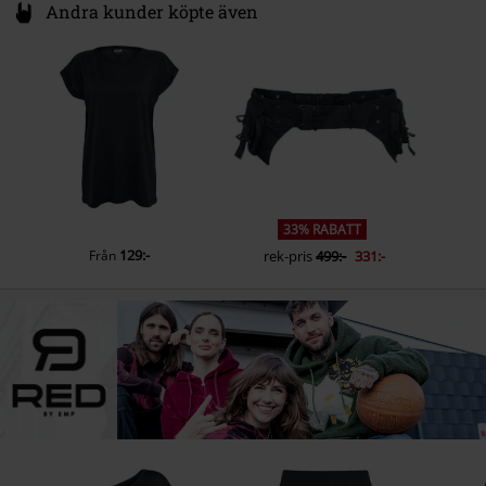
Andra kunder köpte även
33% RABATT
129:-
Från
rek-pris
499:-
331:-