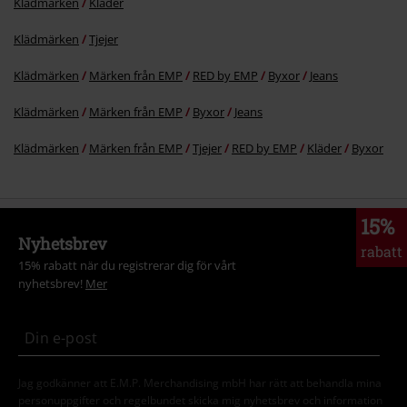
Klädmärken
Kläder
Klädmärken
Tjejer
Klädmärken
Märken från EMP
RED by EMP
Byxor
Jeans
Klädmärken
Märken från EMP
Byxor
Jeans
Klädmärken
Märken från EMP
Tjejer
RED by EMP
Kläder
Byxor
15%
Nyhetsbrev
rabatt
15% rabatt när du registrerar dig för vårt
nyhetsbrev!
Mer
Jag godkänner att E.M.P. Merchandising mbH har rätt att behandla mina
personuppgifter och regelbundet skicka mig nyhetsbrev och information