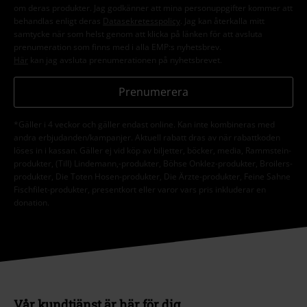
om deras produkter. Jag godkänner att mina personuppgifter kommer att
behandlas enligt deras
Datasekretesspolicy
. Jag kan återkalla mitt
samtycke när som helst genom att klicka på länken för att avsluta
prenumeration som finns med i alla EMP:s nyhetsbrev.
Här
kan jag avsluta prenumerationen på nyhetsbrevet.
Prenumerera
*Gäller i 4 veckor och gäller endast online. Kan inte kombineras med
andra erbjudanden/kampanjer. Aktuell rabatt dras av när rabattkoden
löses in i kassan. Gäller ej vid köp av biljetter, böcker, media, Rammstein-
produkter, (Till) Lindemann,-produkter, Böhse Onklez-produkter, Broilers-
produkter, Die Toten Hosen-produkter, Die Ärzte-produkter, Feine Sahne
Fischfilet-produkter, presentkort eller varor vars pris inkluderar en
donation.
Vår kundtjänst är här för dig