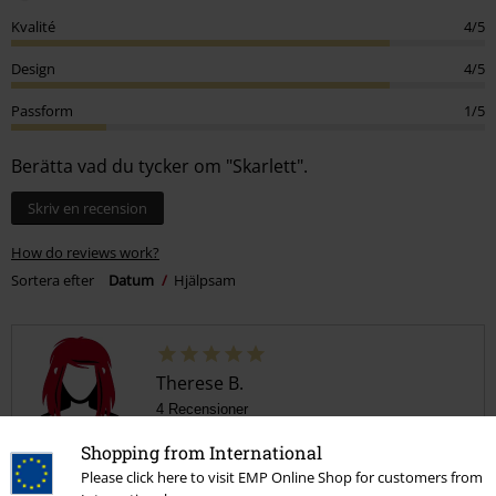
Kvalité
4/5
Design
4/5
Passform
1/5
Berätta vad du tycker om "Skarlett".
Skriv en recension
How do reviews work?
Sortera efter
Datum
Hjälpsam
Therese B.
4 Recensioner
Postat den: måndag, 1 mars 2021
Shopping from International
Din längd i meter (t.ex. 1,73): 1.75
Please click here to visit EMP Online Shop for customers from