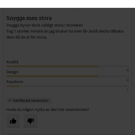
Din längd i meter (t.ex. 1,73): 1.65
Vilken storlek köpte du?: 30
Skicka kommentar
Snygga men stora
Snygga byxor dock väldigt stora i storleken
Tog 1 storlek mindre än jag brukar ha men får ändå skicka tillbaka
dem då de är för stora.
Kvalité
4
Design
4
Passform
1
Verifierad recension
Hade du någon nytta av den här recensionen?