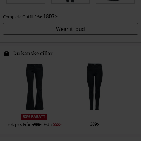
1807:-
Complete Outfit
Från
Wear it loud
Du kanske gillar
30% RABATT
389:-
rek-pris
Från
799:-
552:-
Från