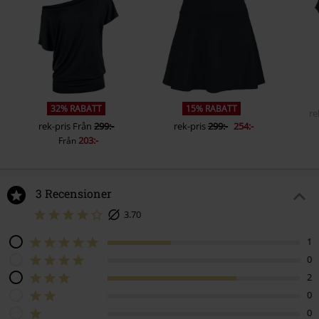
32% RABATT
15% RABATT
re
rek-pris
Från
299:-
rek-pris
299:-
254:-
203:-
Från
3 Recensioner
3.70
1
0
2
0
0