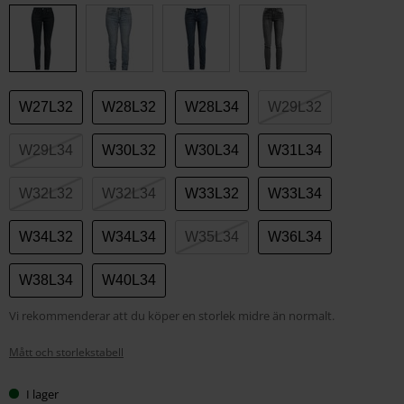
din
storlek
W27L32
W28L32
W28L34
W29L32
W29L34
W30L32
W30L34
W31L34
W32L32
W32L34
W33L32
W33L34
W34L32
W34L34
W35L34
W36L34
W38L34
W40L34
Vi rekommenderar att du köper en storlek midre än normalt.
Mått och storlekstabell
I lager