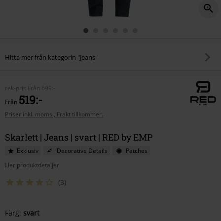
Hitta mer från kategorin "Jeans"
rek-pris
Från
699:-
519:-
Från
Priser inkl. moms., Frakt tillkommer.
Skarlett | Jeans | svart | RED by EMP
Exklusiv
Decorative Details
Patches
Fler produktdetaljer
(3)
Välj
Färg:
svart