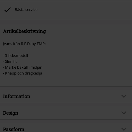
Bästa service
Artikelbeskrivning
Jeans från R.E.D. by EMP:
- 5-ficksmodell
- Slim fit
- Märke baktill i midjan
- Knapp och dragkedja
Information
Artikelnummer
287587
Design
Titel
Skarlett
Produkttyp
Jeans
Brand
Passform
RED by EMP