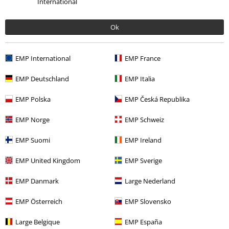
Sköna
International
Köpte dessa i min vanliga storlek och jag tyckte de passade perfekt.
Får se hur de blir efter man har använt dom ett tag.
Ok
EMP International
EMP France
EMP Deutschland
EMP Italia
Verifierad recension
EMP Polska
EMP Česká Republika
Hade du någon nytta av den här recensionen?
EMP Norge
EMP Schweiz
EMP Suomi
EMP Ireland
Kommentar
EMP United Kingdom
EMP Sverige
EMP Danmark
Large Nederland
Linda R.
EMP Österreich
EMP Slovensko
29 Recensioner
Postat den: torsdag, 10 september 2020
Large Belgique
EMP España