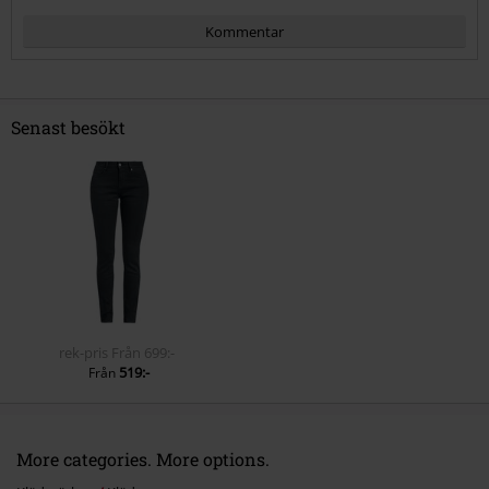
Kommentar
Senast besökt
Skicka kommentar
rek-pris
Från
699:-
519:-
Från
More categories. More options.