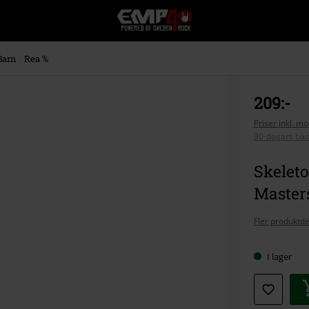
EMP
-
Musik,
Film,
Barn
Rea %
TV
&
Spelmerch
209:-
-
Alternativt
Priser inkl. m
30-dagars bäs
Mode
Skeleto
Master
Fler produktde
I lager