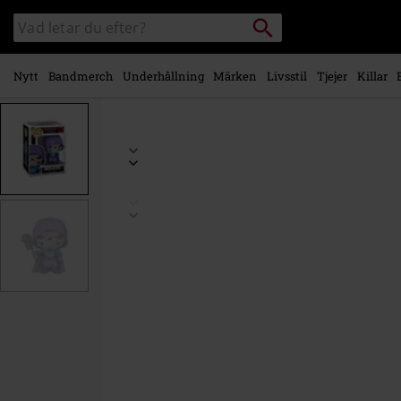
Gå till
Sök
Sök
huvudinnehåll
i
katalogen
Nytt
Bandmerch
Underhållning
Märken
Livsstil
Tjejer
Killar
https://www.emp-
shop.se/p/skeletor-
vinyl-
figurine-
2021/595430St.html