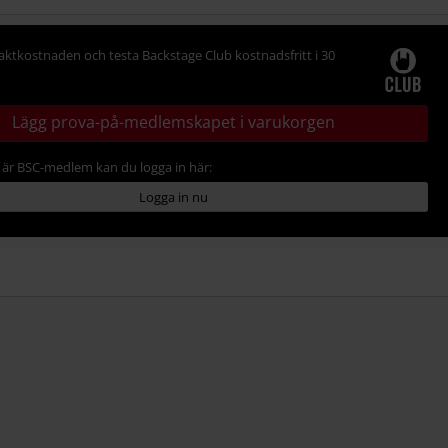
raktkostnaden och testa Backstage Club kostnadsfritt i 30
Lägg prova-på-medlemskapet i varukorgen
är BSC-medlem kan du logga in här:
Logga in nu