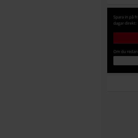
Spara in på f
dagar direkt:
Om du redan 