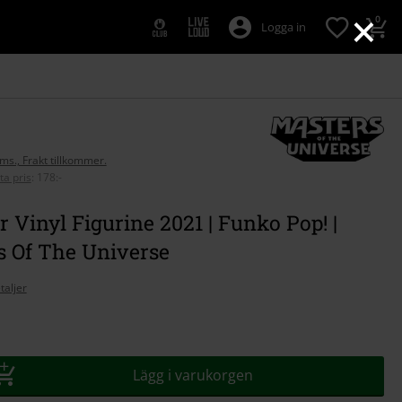
×
0
Logga in
oms., Frakt tillkommer.
ta pris
:
178:-
r Vinyl Figurine 2021 | Funko Pop! |
s Of The Universe
taljer
Lägg i varukorgen