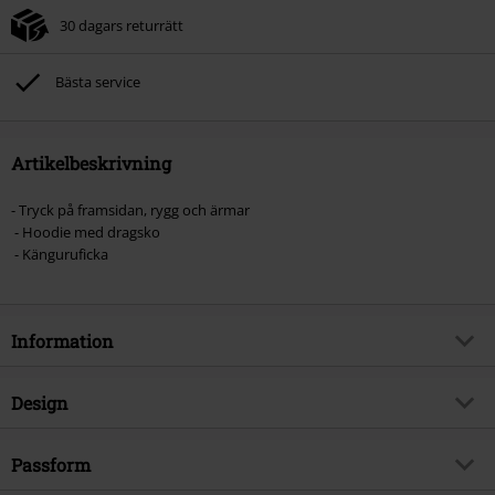
30 dagars returrätt
Bästa service
Artikelbeskrivning
- Tryck på framsidan, rygg och ärmar
- Hoodie med dragsko
- Känguruficka
Information
Artikelnummer
381461
Design
Titel
Skull Lava
Produkttyp
Luvtröja
Brand
Passform
Spiral
Mönster
plain