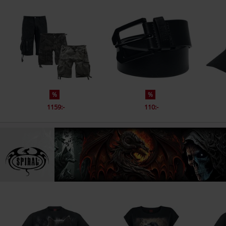
%
%
1159:-
110:-