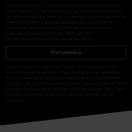
Jag godkänner att E.M.P. Merchandising mbH har rätt att behandla mina
personuppgifter och regelbundet skicka mig nyhetsbrev och information
om deras produkter. Jag godkänner att mina personuppgifter kommer att
behandlas enligt deras
Datasekretesspolicy
. Jag kan återkalla mitt
samtycke när som helst genom att klicka på länken för att avsluta
prenumeration som finns med i alla EMP:s nyhetsbrev.
Här
kan jag avsluta prenumerationen på nyhetsbrevet.
Prenumerera
*Gäller i 4 veckor och gäller endast online. Kan inte kombineras med
andra erbjudanden/kampanjer. Aktuell rabatt dras av när rabattkoden
löses in i kassan. Gäller ej vid köp av biljetter, böcker, media, Rammstein-
produkter, (Till) Lindemann,-produkter, Böhse Onklez-produkter, Broilers-
produkter, Die Toten Hosen-produkter, Die Ärzte-produkter, Feine Sahne
Fischfilet-produkter, presentkort eller varor vars pris inkluderar en
donation.