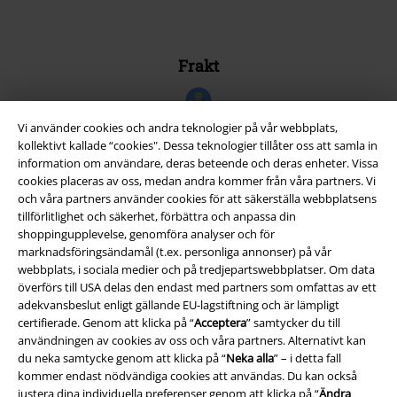
Frakt
Vi använder cookies och andra teknologier på vår webbplats,
kollektivt kallade “cookies". Dessa teknologier tillåter oss att samla in
information om användare, deras beteende och deras enheter. Vissa
EMP-appen
cookies placeras av oss, medan andra kommer från våra partners. Vi
och våra partners använder cookies för att säkerställa webbplatsens
Ladda ner EMP-appen nu och ta del av många fördelar!
tillförlitlighet och säkerhet, förbättra och anpassa din
shoppingupplevelse, genomföra analyser och för
marknadsföringsändamål (t.ex. personliga annonser) på vår
webbplats, i sociala medier och på tredjepartswebbplatser. Om data
överförs till USA delas den endast med partners som omfattas av ett
adekvansbeslut enligt gällande EU-lagstiftning och är lämpligt
A Warner Music Group Company
certifierade. Genom att klicka på “
Acceptera
” samtycker du till
användningen av cookies av oss och våra partners. Alternativt kan
du neka samtycke genom att klicka på “
Neka alla
” – i detta fall
kommer endast nödvändiga cookies att användas. Du kan också
justera dina individuella preferenser genom att klicka på “
Ändra