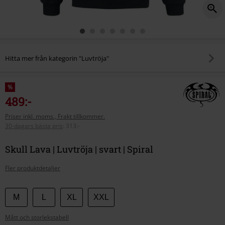
Hitta mer från kategorin "Luvtröja"
%
489:-
Priser inkl. moms., Frakt tillkommer.
30-dagars bästa pris
:
313:-
Skull Lava | Luvtröja | svart | Spiral
Fler produktdetaljer
Välj
M
L
XL
XXL
din
Mått och storlekstabell
storlek