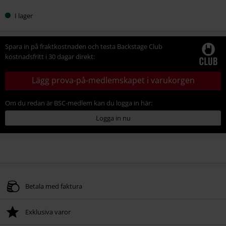
I lager
Spara in på fraktkostnaden och testa Backstage Club
kostnadsfritt i 30 dagar direkt:
Lägg prova-på-medlemskapet i varukorgen
Om du redan är BSC-medlem kan du logga in här:
Logga in nu
Betala med faktura
Exklusiva varor