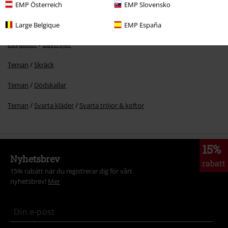
EMP Österreich
EMP Slovensko
Killar
Kläder
Tröjor & Cardigans
Hoodies
Large Belgique
EMP España
Teman
Rockkläder
Kläder
Långärmade Tröjor
Luvtröjor &
Luvjackor
Luvtröjor
Teman
Skräck
Teman
Dödskallar
Teman
Svarta kläder
Svarta tröjor & koftor
15%
Nyhetsbrev
rabatt
15% rabatt när du registrerar dig för vårt
nyhetsbrev!
Mer