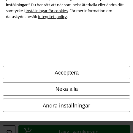
inställningar
.” Du har rätt att när som helst återkalla eller ändra ditt
samtycke i
Inställningar för cookies
. För mer information om
dataskydd, besök
Integritetspolicy
.
Juridisk information/Villkor
Villkor
Acceptera
Om oss
Neka alla
Ladda ner villkoren
Ändra inställningar
Avfallshantering och miljöskydd
Försäkran om överensstämmelse
Lägg i varukorgen