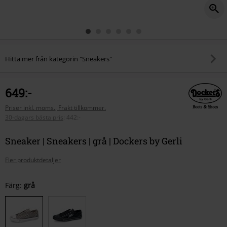
Hitta mer från kategorin "Sneakers"
649:-
Priser inkl. moms., Frakt tillkommer.
30-dagars bästa pris
:
442:-
Sneaker | Sneakers | grå | Dockers by Gerli
Fler produktdetaljer
Välj
Färg:
grå
din
storlek