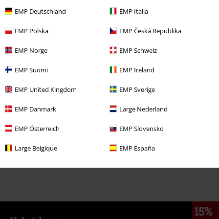
649:-
EMP Deutschland
EMP Italia
EMP Polska
EMP Česká Republika
More categories. More options.
EMP Norge
EMP Schweiz
Kläder & accessoarer
Skor & Strumpor
Sneakers
EMP Suomi
EMP Ireland
Klädmärken
Dockers by Gerli
Sneakers
EMP United Kingdom
EMP Sverige
Klädmärken
Tjejer
EMP Danmark
Large Nederland
Teman
Vardagskläder
Kläder
EMP Österreich
EMP Slovensko
Klädmärken
Kläder
Large Belgique
EMP España
15%