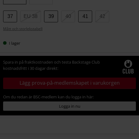
37
EU 38
39
40
41
42
Mått och storlekstabell
I lager
Spara in på fraktkostnaden och testa Backstage Club
kostnadsfritt i 30 dagar direkt:
Lägg prova-på-medlemskapet i varukorgen
Om du redan är BSC-medlem kan du logga in här:
Logga in nu