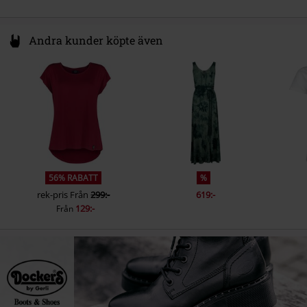
Andra kunder köpte även
56% RABATT
%
rek-pris
Från
299:-
619:-
129:-
Från