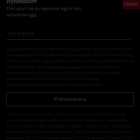
Nyhetsbrev
rabatt
15% rabatt när du registrerar dig för vårt
nyhetsbrev!
Mer
Jag godkänner att E.M.P. Merchandising mbH har rätt att behandla mina
personuppgifter och regelbundet skicka mig nyhetsbrev och information
om deras produkter. Jag godkänner att mina personuppgifter kommer att
behandlas enligt deras
Datasekretesspolicy
. Jag kan återkalla mitt
samtycke när som helst genom att klicka på länken för att avsluta
prenumeration som finns med i alla EMP:s nyhetsbrev.
Här
kan jag avsluta prenumerationen på nyhetsbrevet.
Prenumerera
*Gäller i 4 veckor och gäller endast online. Kan inte kombineras med
andra erbjudanden/kampanjer. Aktuell rabatt dras av när rabattkoden
löses in i kassan. Gäller ej vid köp av biljetter, böcker, media, Rammstein-
produkter, (Till) Lindemann,-produkter, Böhse Onklez-produkter, Broilers-
produkter, Die Toten Hosen-produkter, Die Ärzte-produkter, Feine Sahne