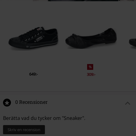
%
649:-
309:-
0 Recensioner
Berätta vad du tycker om "Sneaker".
Skriv en recension