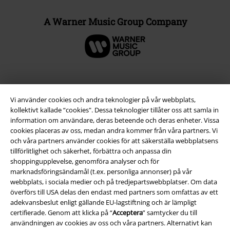
A Warner Music Group Company
Vi använder cookies och andra teknologier på vår webbplats,
kollektivt kallade “cookies". Dessa teknologier tillåter oss att samla in
information om användare, deras beteende och deras enheter. Vissa
cookies placeras av oss, medan andra kommer från våra partners. Vi
och våra partners använder cookies för att säkerställa webbplatsens
tillförlitlighet och säkerhet, förbättra och anpassa din
shoppingupplevelse, genomföra analyser och för
Juridisk information/Villkor
marknadsföringsändamål (t.ex. personliga annonser) på vår
webbplats, i sociala medier och på tredjepartswebbplatser. Om data
Villkor
överförs till USA delas den endast med partners som omfattas av ett
adekvansbeslut enligt gällande EU-lagstiftning och är lämpligt
Om oss
certifierade. Genom att klicka på “
Acceptera
” samtycker du till
användningen av cookies av oss och våra partners. Alternativt kan