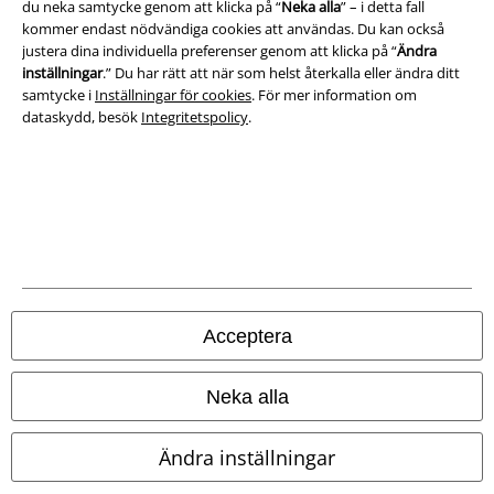
du neka samtycke genom att klicka på “
Neka alla
” – i detta fall
Ladda ner villkoren
kommer endast nödvändiga cookies att användas. Du kan också
justera dina individuella preferenser genom att klicka på “
Ändra
Avfallshantering och miljöskydd
inställningar
.” Du har rätt att när som helst återkalla eller ändra ditt
samtycke i
Inställningar för cookies
. För mer information om
Försäkran om överensstämmelse
dataskydd, besök
Integritetspolicy
.
Information om tillgänglighet
Inställningar för cookies
Bekräfta ångrat köp
Alla priser inkl. moms.
Fraktkostnad tillkommer.
Acceptera
© 1986-2026 E.M.P. Merchandising HGmbH
Neka alla
Våra onlinebutiker
Ändra inställningar