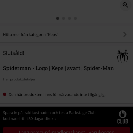
Hitta mer från kategorin "Keps"
Slutsåld!
Spiderman - Logo | Keps | svart | Spider-Man
Fler produktdetaljer
Den här produkten finns för närvarande inte tillgänglig.
Spara in på fraktkostnaden och testa Backstage Club
kostnadsfritt i 30 dagar direkt:
Lägg prova-på-medlemskapet i varukorgen