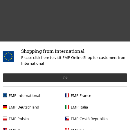
Shopping from International
Please click here to visit EMP Online Shop for customers from
15%
International
Nyhetsbrev
rabatt
15% rabatt när du registrerar dig för vårt
Ok
nyhetsbrev!
Mer
EMP International
EMP France
EMP Deutschland
EMP Italia
Jag godkänner att E.M.P. Merchandising mbH har rätt att behandla mina
EMP Polska
EMP Česká Republika
personuppgifter och regelbundet skicka mig nyhetsbrev och information
om deras produkter. Jag godkänner att mina personuppgifter kommer att
behandlas enligt deras
Datasekretesspolicy
. Jag kan återkalla mitt