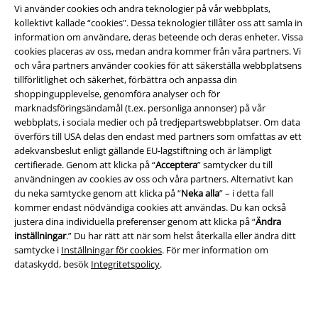
Vi använder cookies och andra teknologier på vår webbplats,
kollektivt kallade “cookies". Dessa teknologier tillåter oss att samla in
information om användare, deras beteende och deras enheter. Vissa
cookies placeras av oss, medan andra kommer från våra partners. Vi
och våra partners använder cookies för att säkerställa webbplatsens
tillförlitlighet och säkerhet, förbättra och anpassa din
Juridisk information/Villkor
shoppingupplevelse, genomföra analyser och för
marknadsföringsändamål (t.ex. personliga annonser) på vår
Villkor
webbplats, i sociala medier och på tredjepartswebbplatser. Om data
överförs till USA delas den endast med partners som omfattas av ett
Om oss
adekvansbeslut enligt gällande EU-lagstiftning och är lämpligt
certifierade. Genom att klicka på “
Acceptera
” samtycker du till
Ladda ner villkoren
användningen av cookies av oss och våra partners. Alternativt kan
du neka samtycke genom att klicka på “
Neka alla
” – i detta fall
Avfallshantering och miljöskydd
kommer endast nödvändiga cookies att användas. Du kan också
justera dina individuella preferenser genom att klicka på “
Ändra
inställningar
.” Du har rätt att när som helst återkalla eller ändra ditt
Försäkran om överensstämmelse
samtycke i
Inställningar för cookies
. För mer information om
dataskydd, besök
Integritetspolicy
.
Information om tillgänglighet
Inställningar för cookies