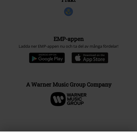
EMP-appen
Ladda ner EMP-appen nu och ta del av många fördelar!
A Warner Music Group Company