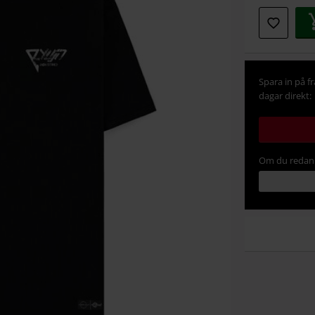
Spara in på f
dagar direkt:
Om du redan 