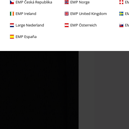
EMP Česká Republika
EMP Norge
EM
EMP Ireland
EMP United Kingdom
EM
Large Nederland
EMP Österreich
EM
EMP España