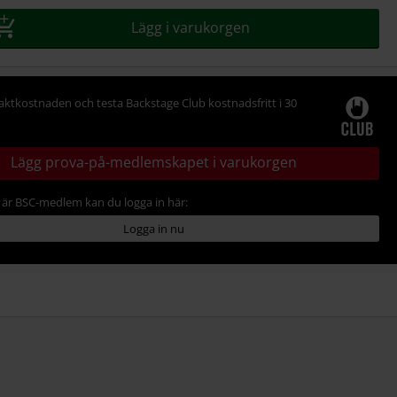
Lägg i varukorgen
raktkostnaden och testa Backstage Club kostnadsfritt i 30
Lägg prova-på-medlemskapet i varukorgen
är BSC-medlem kan du logga in här:
Logga in nu