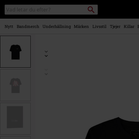
Gå till
Sök
Sök
huvudinnehåll
i
katalogen
Nytt
Bandmerch
Underhållning
Märken
Livsstil
Tjejer
Killar
https://www.emp-
shop.se/p/starfield/604186.html