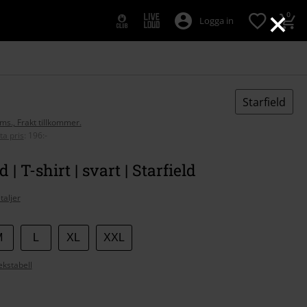
×
0
Logga in
Starfield
oms., Frakt tillkommer.
ta pris
:
196:-
d | T-shirt | svart | Starfield
taljer
M
L
XL
XXL
ekstabell