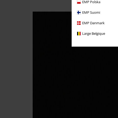
EMP Polska
EMP Suomi
EMP Danmark
Large Belgique