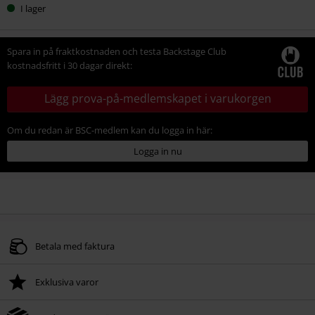
I lager
Spara in på fraktkostnaden och testa Backstage Club
kostnadsfritt i 30 dagar direkt:
Lägg prova-på-medlemskapet i varukorgen
Om du redan är BSC-medlem kan du logga in här:
Logga in nu
Betala med faktura
Exklusiva varor