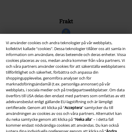
Frakt
Vi använder cookies och andra teknologier på vår webbplats,
kollektivt kallade “cookies". Dessa teknologier tillåter oss att samla in
information om användare, deras beteende och deras enheter. Vissa
EMP-appen
cookies placeras av oss, medan andra kommer från våra partners. Vi
Ladda ner EMP-appen nu och ta del av många fördelar!
och våra partners använder cookies för att säkerställa webbplatsens
tillförlitlighet och säkerhet, förbättra och anpassa din
shoppingupplevelse, genomföra analyser och för
marknadsföringsändamål (t.ex. personliga annonser) på vår
webbplats, i sociala medier och på tredjepartswebbplatser. Om data
överförs till USA delas den endast med partners som omfattas av ett
adekvansbeslut enligt gällande EU-lagstiftning och är lämpligt
A Warner Music Group Company
certifierade. Genom att klicka på “
Acceptera
” samtycker du till
användningen av cookies av oss och våra partners. Alternativt kan
du neka samtycke genom att klicka på “
Neka alla
” – i detta fall
kommer endast nödvändiga cookies att användas. Du kan också
justera dina individuella preferenser genom att klicka på “
Ändra