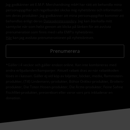
Jag godkänner att E.M.P. Merchandising mbH har rätt att behandla mina
personuppgifter och regelbundet skicka mig nyhetsbrev och information
om deras produkter. Jag godkänner att mina personuppgifter kommer att
behandlas enligt deras
Datasekretesspolicy
. Jag kan återkalla mitt
samtycke när som helst genom att klicka på länken för att avsluta
prenumeration som finns med i alla EMP:s nyhetsbrev.
Här
kan jag avsluta prenumerationen på nyhetsbrevet.
Prenumerera
*Gäller i 4 veckor och gäller endast online. Kan inte kombineras med
andra erbjudanden/kampanjer. Aktuell rabatt dras av när rabattkoden
löses in i kassan. Gäller ej vid köp av biljetter, böcker, media, Rammstein-
produkter, (Till) Lindemann,-produkter, Böhse Onklez-produkter, Broilers-
produkter, Die Toten Hosen-produkter, Die Ärzte-produkter, Feine Sahne
Fischfilet-produkter, presentkort eller varor vars pris inkluderar en
donation.