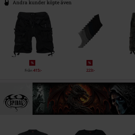
Andra kunder köpte även
%
%
415:-
223:-
Från