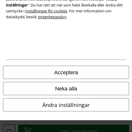
inställningar
.” Du har rätt att när som helst återkalla eller ändra ditt
samtycke i
Inställningar för cookies
. För mer information om
dataskydd, besök
Integritetspolicy
.
Juridisk information/Villkor
Villkor
Acceptera
Om oss
Neka alla
Ladda ner villkoren
Ändra inställningar
Avfallshantering och miljöskydd
Försäkran om överensstämmelse
Lägg i varukorgen