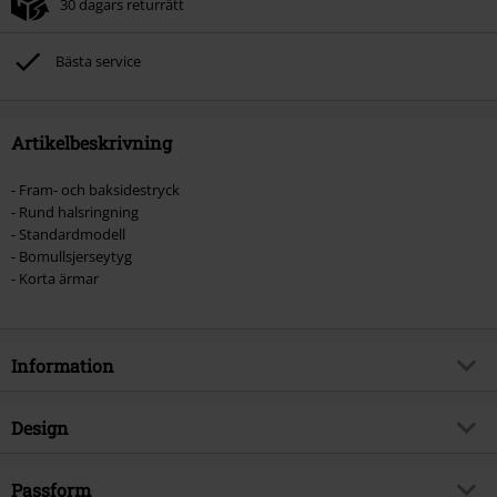
30 dagars returrätt
Bästa service
Artikelbeskrivning
- Fram- och baksidestryck
- Rund halsringning
- Standardmodell
- Bomullsjerseytyg
- Korta ärmar
Information
Artikelnummer
470013
Design
Titel
Steampunk Skull
Produkttyp
T-shirt
Brand
Passform
Spiral