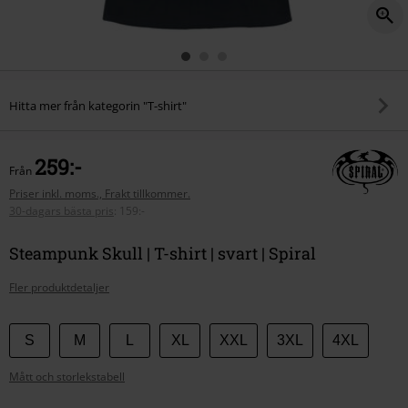
Hitta mer från kategorin "T-shirt"
259:-
Från
Priser inkl. moms., Frakt tillkommer.
30-dagars bästa pris
:
159:-
Steampunk Skull | T-shirt | svart | Spiral
Fler produktdetaljer
Välj
S
M
L
XL
XXL
3XL
4XL
din
Mått och storlekstabell
storlek