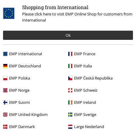
Shopping from International
Please click here to visit EMP Online Shop for customers from
International
Ok
Senast besökt
EMP International
EMP France
EMP Deutschland
EMP Italia
EMP Polska
EMP Česká Republika
EMP Norge
EMP Schweiz
EMP Suomi
EMP Ireland
EMP United Kingdom
EMP Sverige
259:-
Från
EMP Danmark
Large Nederland