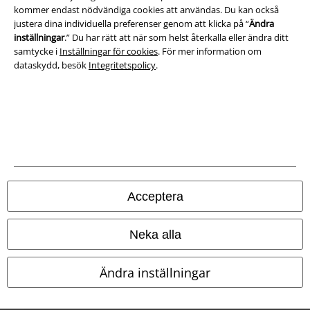
kommer endast nödvändiga cookies att användas. Du kan också
justera dina individuella preferenser genom att klicka på “
Ändra
inställningar
.” Du har rätt att när som helst återkalla eller ändra ditt
samtycke i
Inställningar för cookies
. För mer information om
dataskydd, besök
Integritetspolicy
.
Juridisk information/Villkor
Villkor
Om oss
Ladda ner villkoren
Acceptera
Avfallshantering och miljöskydd
Försäkran om överensstämmelse
Neka alla
Information om tillgänglighet
Ändra inställningar
Inställningar för cookies