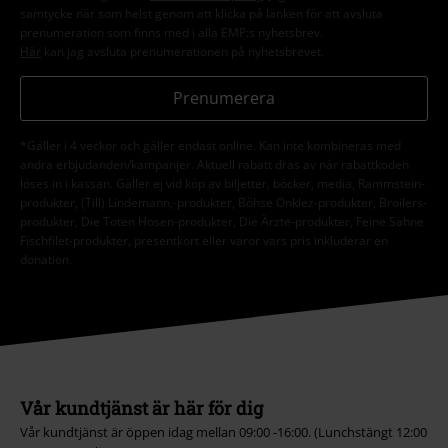
samtycke när som helst genom att klicka på länken för att avsluta
prenumeration som finns med i alla EMP:s nyhetsbrev.
Här
kan jag avsluta prenumerationen på nyhetsbrevet.
Prenumerera
*Gäller i 4 veckor och gäller endast online. Kan inte kombineras med
andra erbjudanden/kampanjer. Aktuell rabatt dras av när rabattkoden
löses in i kassan. Gäller ej vid köp av biljetter, böcker, media, Rammstein-
produkter, (Till) Lindemann,-produkter, Böhse Onklez-produkter, Broilers-
produkter, Die Toten Hosen-produkter, Die Ärzte-produkter, Feine Sahne
Fischfilet-produkter, presentkort eller varor vars pris inkluderar en
donation.
Vår kundtjänst är här för dig
Vår kundtjänst är öppen idag mellan 09:00 -16:00. (Lunchstängt 12:00