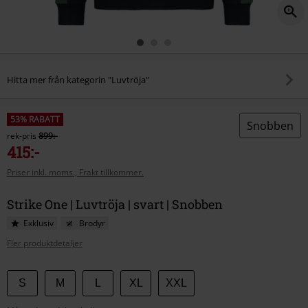
Hitta mer från kategorin "Luvtröja"
53% RABATT
Snobben
rek-pris
899:-
415:-
Priser inkl. moms., Frakt tillkommer.
Strike One | Luvtröja | svart | Snobben
Exklusiv
Brodyr
Fler produktdetaljer
Välj
S
M
L
XL
XXL
din