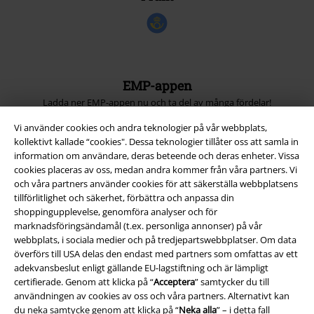
EMP-appen
Ladda ner EMP-appen nu och ta del av många fördelar!
Vi använder cookies och andra teknologier på vår webbplats,
kollektivt kallade “cookies". Dessa teknologier tillåter oss att samla in
information om användare, deras beteende och deras enheter. Vissa
cookies placeras av oss, medan andra kommer från våra partners. Vi
och våra partners använder cookies för att säkerställa webbplatsens
A Warner Music Group Company
tillförlitlighet och säkerhet, förbättra och anpassa din
shoppingupplevelse, genomföra analyser och för
marknadsföringsändamål (t.ex. personliga annonser) på vår
webbplats, i sociala medier och på tredjepartswebbplatser. Om data
överförs till USA delas den endast med partners som omfattas av ett
adekvansbeslut enligt gällande EU-lagstiftning och är lämpligt
certifierade. Genom att klicka på “
Acceptera
” samtycker du till
användningen av cookies av oss och våra partners. Alternativt kan
du neka samtycke genom att klicka på “
Neka alla
” – i detta fall