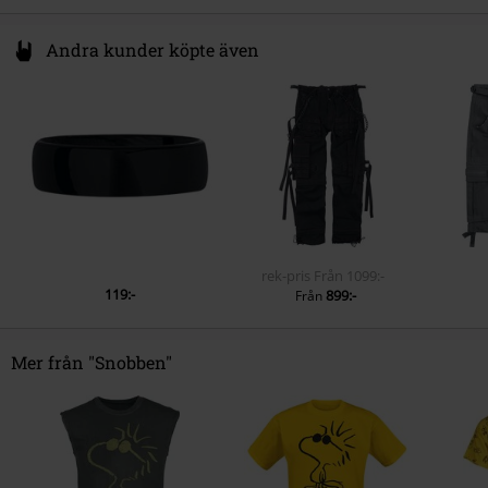
Andra kunder köpte även
rek-pris
Från
1099:-
119:-
899:-
Från
Mer från "Snobben"