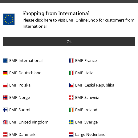
Shopping from International
Please click here to visit EMP Online Shop for customers from
Senast besökt
International
Ok
EMP International
EMP France
EMP Deutschland
EMP Italia
EMP Polska
EMP Česká Republika
53% RABATT
rek-pris
899:-
415:-
EMP Norge
EMP Schweiz
EMP Suomi
EMP Ireland
More categories. More options.
EMP United Kingdom
EMP Sverige
Film & TV
Film & TV
Snobben
EMP Danmark
Large Nederland