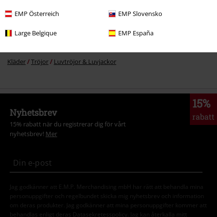
Film & TV
Film & TV
TV-Serier
Kläder
Tröjor
Luvtröjor
EMP Österreich
EMP Slovensko
Film & TV
Film & TV
Filmer
Kläder
Large Belgique
EMP España
Film & TV
Tecknat
Kläder
Tröjor
Kläder
Tröjor
Luvtröjor & Luvjackor
15%
Nyhetsbrev
rabatt
15% rabatt när du registrerar dig för vårt
nyhetsbrev!
Mer
Jag godkänner att E.M.P. Merchandising mbH har rätt att behandla mina
personuppgifter och regelbundet skicka mig nyhetsbrev och information
om deras produkter. Jag godkänner att mina personuppgifter kommer att
behandlas enligt deras
Datasekretesspolicy
. Jag kan återkalla mitt