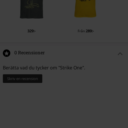
329:-
289:-
Från
0 Recensioner
Berätta vad du tycker om "Strike One".
Skriv en recension