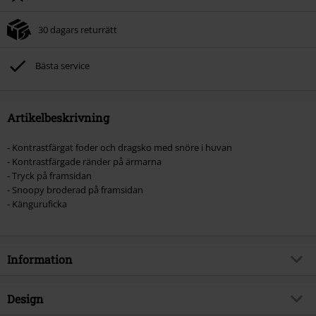
30 dagars returrätt
Bästa service
Artikelbeskrivning
- Kontrastfärgat foder och dragsko med snöre i huvan
- Kontrastfärgade ränder på ärmarna
- Tryck på framsidan
- Snoopy broderad på framsidan
- Känguruficka
Information
Artikelnummer
572428
Design
Titel
Strike One