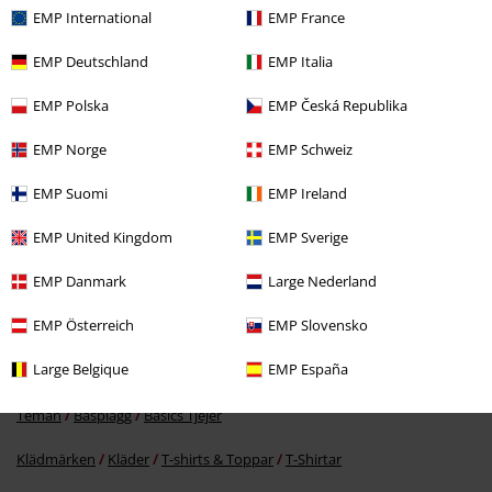
EMP International
EMP France
EMP Deutschland
EMP Italia
EMP Polska
EMP Česká Republika
67% RABATT
EMP Norge
EMP Schweiz
rek-pris
399:-
129:-
EMP Suomi
EMP Ireland
EMP United Kingdom
EMP Sverige
More categories. More options.
EMP Danmark
Large Nederland
Teman
Basplagg
Kläder
Toppar
EMP Österreich
EMP Slovensko
Kläder & accessoarer
Toppar
T-Shirtar
Large Belgique
EMP España
Teman
Basplagg
Kläder
T-shirts
Teman
Basplagg
Basics Tjejer
Klädmärken
Kläder
T-shirts & Toppar
T-Shirtar