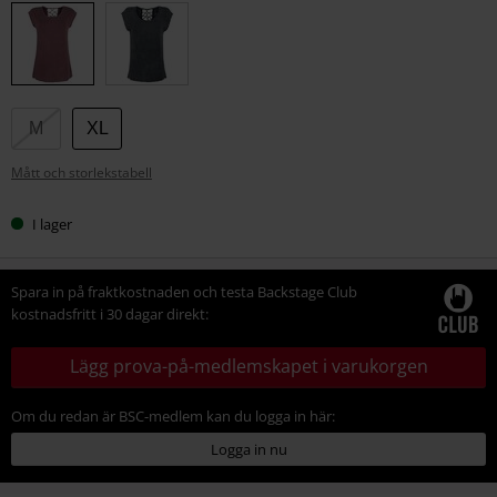
din
storlek
M
XL
Mått och storlekstabell
I lager
Spara in på fraktkostnaden och testa Backstage Club
kostnadsfritt i 30 dagar direkt:
Lägg prova-på-medlemskapet i varukorgen
Om du redan är BSC-medlem kan du logga in här:
Logga in nu