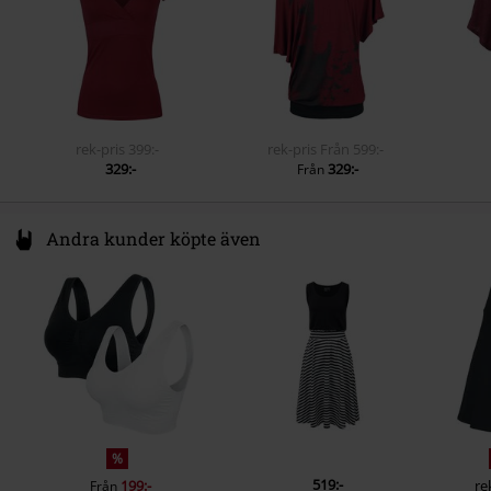
rek-pris
399:-
rek-pris
Från
599:-
329:-
329:-
Från
Andra kunder köpte även
%
519:-
199:-
re
Från