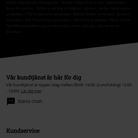
andra erbjudanden/kampanjer. Aktuell rabatt dras av när rabattkoden
löses in i kassan. Gäller ej vid köp av biljetter, böcker, media, Rammstein-
produkter, (Till) Lindemann,-produkter, Böhse Onklez-produkter, Broilers-
produkter, Die Toten Hosen-produkter, Die Ärzte-produkter, Feine Sahne
Fischfilet-produkter, presentkort eller varor vars pris inkluderar en
donation.
Vår kundtjänst är här för dig
Vår kundtjänst är öppen idag mellan 09:00 -16:00. (Lunchstängt 12:00
- 13:00).
Lär dig mer
Starta chatt.
Kundservice