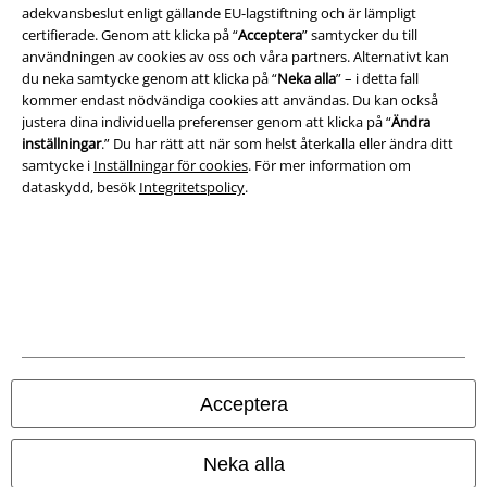
adekvansbeslut enligt gällande EU-lagstiftning och är lämpligt
certifierade. Genom att klicka på “
Acceptera
” samtycker du till
Om oss
användningen av cookies av oss och våra partners. Alternativt kan
du neka samtycke genom att klicka på “
Neka alla
” – i detta fall
Ladda ner villkoren
kommer endast nödvändiga cookies att användas. Du kan också
justera dina individuella preferenser genom att klicka på “
Ändra
Avfallshantering och miljöskydd
inställningar
.” Du har rätt att när som helst återkalla eller ändra ditt
samtycke i
Inställningar för cookies
. För mer information om
Försäkran om överensstämmelse
dataskydd, besök
Integritetspolicy
.
Information om tillgänglighet
Inställningar för cookies
Bekräfta ångrat köp
Alla priser inkl. moms.
Fraktkostnad tillkommer.
Acceptera
© 1986-2026 E.M.P. Merchandising HGmbH
Neka alla