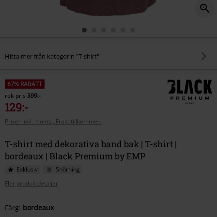
Hitta mer från kategorin "T-shirt"
67% RABATT
rek-pris
399:-
129:-
Priser inkl. moms., Frakt tillkommer.
T-shirt med dekorativa band bak | T-shirt |
bordeaux | Black Premium by EMP
Exklusiv
Snörning
Fler produktdetaljer
Välj
Färg:
bordeaux