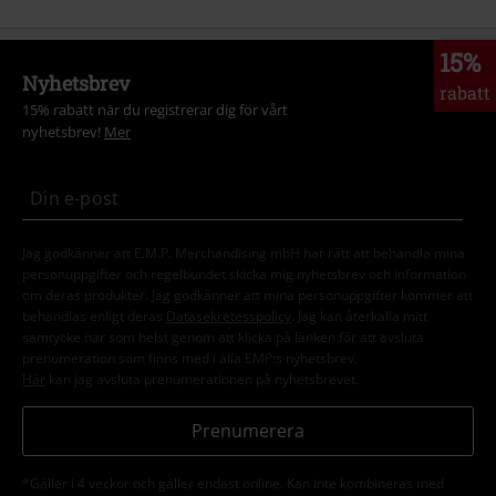
15%
Nyhetsbrev
rabatt
15% rabatt när du registrerar dig för vårt
nyhetsbrev!
Mer
Jag godkänner att E.M.P. Merchandising mbH har rätt att behandla mina
personuppgifter och regelbundet skicka mig nyhetsbrev och information
om deras produkter. Jag godkänner att mina personuppgifter kommer att
behandlas enligt deras
Datasekretesspolicy
. Jag kan återkalla mitt
samtycke när som helst genom att klicka på länken för att avsluta
prenumeration som finns med i alla EMP:s nyhetsbrev.
Här
kan jag avsluta prenumerationen på nyhetsbrevet.
Prenumerera
*Gäller i 4 veckor och gäller endast online. Kan inte kombineras med