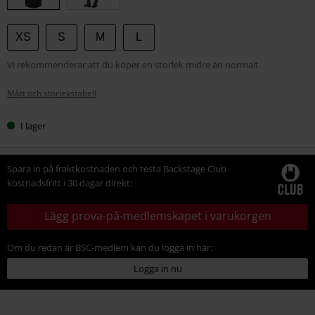
XS
S
M
L
Vi rekommenderar att du köper en storlek midre än normalt.
Mått och storlekstabell
I lager
Spara in på fraktkostnaden och testa Backstage Club
kostnadsfritt i 30 dagar direkt:
Lägg prova-på-medlemskapet i varukorgen
Om du redan är BSC-medlem kan du logga in här:
Logga in nu