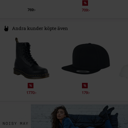
%
769:-
709:-
Andra kunder köpte även
%
%
1770:-
179:-