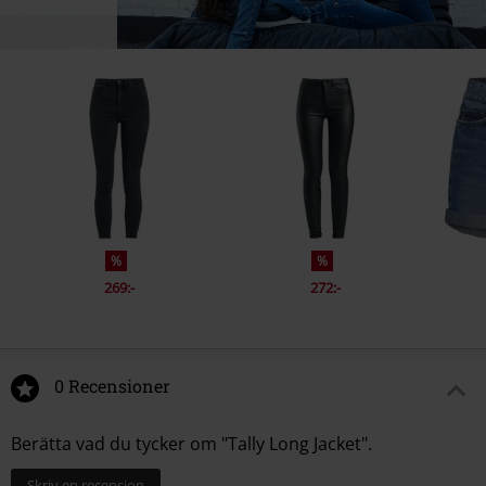
%
%
269:-
272:-
0 Recensioner
Berätta vad du tycker om "Tally Long Jacket".
Skriv en recension