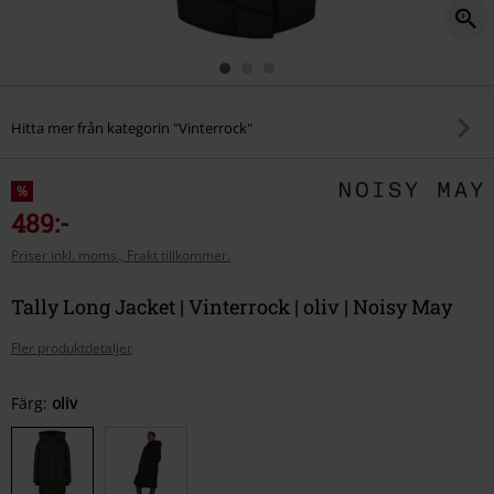
Hitta mer från kategorin "Vinterrock"
%
489:-
Priser inkl. moms., Frakt tillkommer.
Tally Long Jacket | Vinterrock | oliv | Noisy May
Fler produktdetaljer
Välj
Färg:
oliv
din
storlek