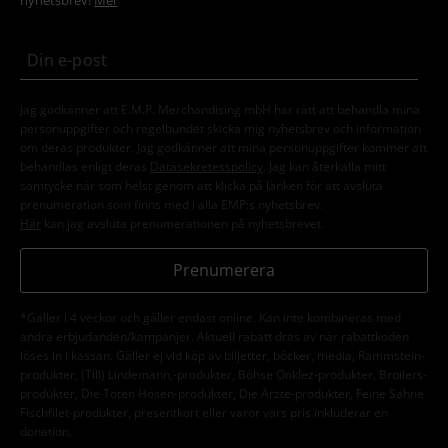
nyhetsbrev!
Mer
Jag godkänner att E.M.P. Merchandising mbH har rätt att behandla mina
personuppgifter och regelbundet skicka mig nyhetsbrev och information
om deras produkter. Jag godkänner att mina personuppgifter kommer att
behandlas enligt deras
Datasekretesspolicy
. Jag kan återkalla mitt
samtycke när som helst genom att klicka på länken för att avsluta
prenumeration som finns med i alla EMP:s nyhetsbrev.
Här
kan jag avsluta prenumerationen på nyhetsbrevet.
Prenumerera
*Gäller i 4 veckor och gäller endast online. Kan inte kombineras med
andra erbjudanden/kampanjer. Aktuell rabatt dras av när rabattkoden
löses in i kassan. Gäller ej vid köp av biljetter, böcker, media, Rammstein-
produkter, (Till) Lindemann,-produkter, Böhse Onklez-produkter, Broilers-
produkter, Die Toten Hosen-produkter, Die Ärzte-produkter, Feine Sahne
Fischfilet-produkter, presentkort eller varor vars pris inkluderar en
donation.