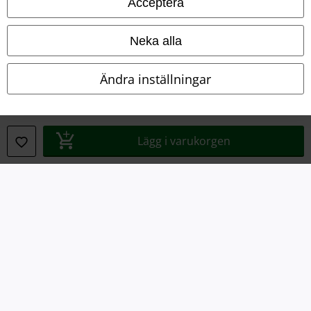
Acceptera
Avfallshantering och miljöskydd
Försäkran om överensstämmelse
Neka alla
Information om tillgänglighet
Ändra inställningar
Inställningar för cookies
Bekräfta ångrat köp
Lägg i varukorgen
Alla priser inkl. moms.
Fraktkostnad tillkommer.
© 1986-2026 E.M.P. Merchandising HGmbH
Våra onlinebutiker
EMP International
EMP France