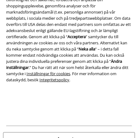
shoppingupplevelse, genomföra analyser och för
marknadsföringsändamål (t.ex. personliga annonser) på vår
webbplats, i sociala medier och på tredjepartswebbplatser. Om data
överförs till USA delas den endast med partners som omfattas av ett
adekvansbeslut enligt gällande EU-lagstiftning och är lämpligt
certifierade. Genom att klicka på “
Acceptera
” samtycker du till
användningen av cookies av oss och våra partners. Alternativt kan
du neka samtycke genom att klicka på “
Neka alla
” – i detta fall
kommer endast nödvändiga cookies att användas. Du kan också
justera dina individuella preferenser genom att klicka på “
Ändra
inställningar
.” Du har rätt att när som helst återkalla eller ändra ditt
samtycke i
Inställningar för cookies
. För mer information om
dataskydd, besök
Integritetspolicy
.
Juridisk information/Villkor
Villkor
Om oss
Ladda ner villkoren