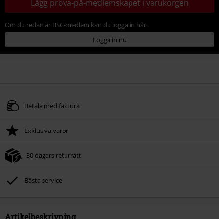
Lägg prova-på-medlemskapet i varukorgen
Om du redan är BSC-medlem kan du logga in här:
Logga in nu
Betala med faktura
Exklusiva varor
30 dagars returrätt
Bästa service
Artikelbeskrivning