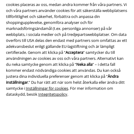
cookies placeras av oss, medan andra kommer från våra partners. Vi
och våra partners använder cookies för att säkerställa webbplatsens
tillförlitlighet och säkerhet, förbättra och anpassa din
Juridisk information/Villkor
shoppingupplevelse, genomföra analyser och för
marknadsföringsändamål (t.ex. personliga annonser) på vår
Villkor
webbplats, i sociala medier och på tredjepartswebbplatser. Om data
överförs till USA delas den endast med partners som omfattas av ett
Om oss
adekvansbeslut enligt gällande EU-lagstiftning och är lämpligt
certifierade. Genom att klicka på “
Acceptera
” samtycker du till
Ladda ner villkoren
användningen av cookies av oss och våra partners. Alternativt kan
du neka samtycke genom att klicka på “
Neka alla
” – i detta fall
kommer endast nödvändiga cookies att användas. Du kan också
Avfallshantering och miljöskydd
justera dina individuella preferenser genom att klicka på “
Ändra
inställningar
.” Du har rätt att när som helst återkalla eller ändra ditt
Försäkran om överensstämmelse
samtycke i
Inställningar för cookies
. För mer information om
dataskydd, besök
Integritetspolicy
.
Information om tillgänglighet
Inställningar för cookies
Bekräfta ångrat köp