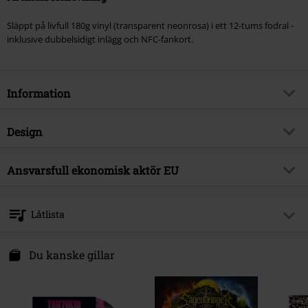
Släppt på livfull 180g vinyl (transparent neonrosa) i ett 12-tums fodral -
inklusive dubbelsidigt inlägg och NFC-fankort.
Information
Artikelnummer
603799
Design
Titel
TANZNEID
Produkttyp
LP
Musikgenre
Ansvarsfull ekonomisk aktör EU
Metalcore
Media-format
LP
Produktämne
Band
Sony Music Entertainment Germany GmbH
Balanstraße 73 // Haus 31
Band
Electric Callboy
Låtlista
81541 München
Releasedatum
07/08/2026
Germany
LP 1
kontakt@sonymusic.com
Du kanske gillar
1.
TANZNEID
2.
RATATATA