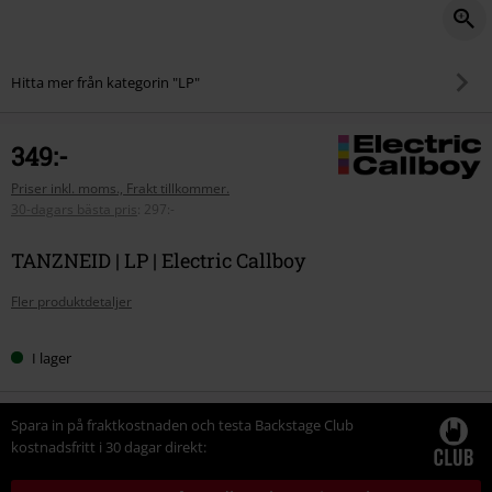
Hitta mer från kategorin "LP"
349:-
Priser inkl. moms., Frakt tillkommer.
30-dagars bästa pris
:
297:-
TANZNEID | LP | Electric Callboy
Fler produktdetaljer
I lager
Spara in på fraktkostnaden och testa Backstage Club
kostnadsfritt i 30 dagar direkt: