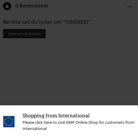
0 Recensioner
Berätta vad du tycker om "TANZNEID".
Skriv en recension
Shopping from International
More categories. More options.
Please click here to visit EMP Online Shop for customers from
Rea %
Media
Vinyl
International