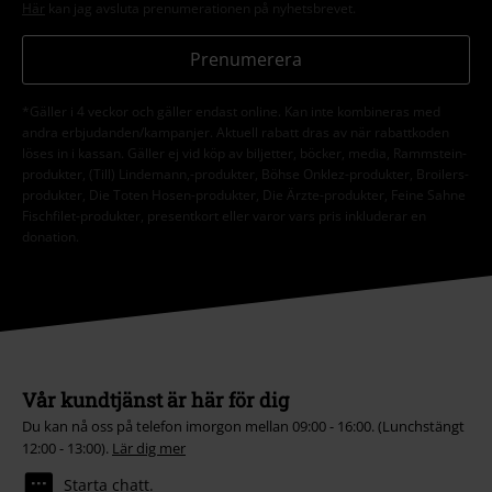
Här
kan jag avsluta prenumerationen på nyhetsbrevet.
Prenumerera
*Gäller i 4 veckor och gäller endast online. Kan inte kombineras med
andra erbjudanden/kampanjer. Aktuell rabatt dras av när rabattkoden
löses in i kassan. Gäller ej vid köp av biljetter, böcker, media, Rammstein-
produkter, (Till) Lindemann,-produkter, Böhse Onklez-produkter, Broilers-
produkter, Die Toten Hosen-produkter, Die Ärzte-produkter, Feine Sahne
Fischfilet-produkter, presentkort eller varor vars pris inkluderar en
donation.
Vår kundtjänst är här för dig
Du kan nå oss på telefon imorgon mellan 09:00 - 16:00. (Lunchstängt
12:00 - 13:00).
Lär dig mer
Starta chatt.