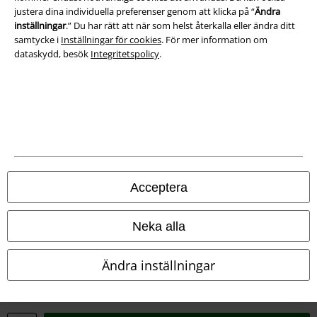
justera dina individuella preferenser genom att klicka på “
Ändra
inställningar
.” Du har rätt att när som helst återkalla eller ändra ditt
samtycke i
Inställningar för cookies
. För mer information om
dataskydd, besök
Integritetspolicy
.
Juridisk information/Villkor
Villkor
Om oss
Ladda ner villkoren
Acceptera
Avfallshantering och miljöskydd
Försäkran om överensstämmelse
Neka alla
Information om tillgänglighet
Ändra inställningar
Inställningar för cookies
Bekräfta ångrat köp