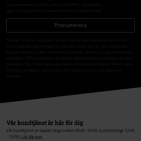
prenumeration som finns med i alla EMP:s nyhetsbrev.
Här
kan jag avsluta prenumerationen på nyhetsbrevet.
Prenumerera
*Gäller i 4 veckor och gäller endast online. Kan inte kombineras med
andra erbjudanden/kampanjer. Aktuell rabatt dras av när rabattkoden
löses in i kassan. Gäller ej vid köp av biljetter, böcker, media, Rammstein-
produkter, (Till) Lindemann,-produkter, Böhse Onklez-produkter, Broilers-
produkter, Die Toten Hosen-produkter, Die Ärzte-produkter, Feine Sahne
Fischfilet-produkter, presentkort eller varor vars pris inkluderar en
donation.
Vår kundtjänst är här för dig
Vår kundtjänst är öppen idag mellan 09:00 -16:00. (Lunchstängt 12:00
- 13:00).
Lär dig mer