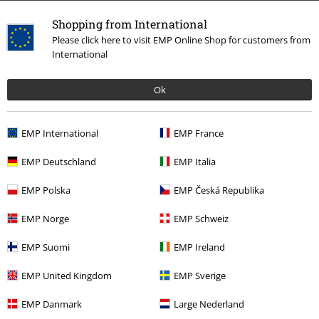
Shopping from International
Please click here to visit EMP Online Shop for customers from
Senast besökt
International
Ok
EMP International
EMP France
EMP Deutschland
EMP Italia
EMP Polska
EMP Česká Republika
1479:-
EMP Norge
EMP Schweiz
EMP Suomi
EMP Ireland
More categories. More options.
EMP United Kingdom
EMP Sverige
Plusstorlekar
Killar
Jackor
Bomberjackor
EMP Danmark
Large Nederland
Killar
Kläder
Jackor
Bomberjackor