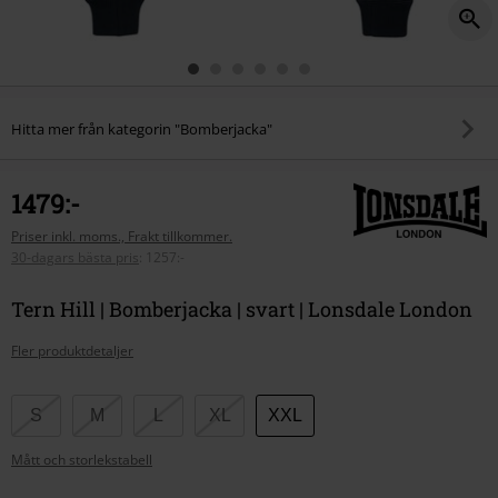
Hitta mer från kategorin "Bomberjacka"
1479:-
Priser inkl. moms., Frakt tillkommer.
30-dagars bästa pris
:
1257:-
Tern Hill | Bomberjacka | svart | Lonsdale London
Fler produktdetaljer
Välj
S
M
L
XL
XXL
din
Mått och storlekstabell
storlek