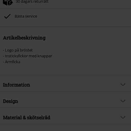
30 dagars returrätt
Bästa service
Artikelbeskrivning
- Logo på bröstet
- Insticksfickor med knappar
- Ärmficka
Information
Artikelnummer
480527
Design
Titel
Tern Hill
Produkttyp
Bomberjacka
Brand
Material & skötselråd
Lonsdale London
Mönster
plain
Produktämne
Streetwear