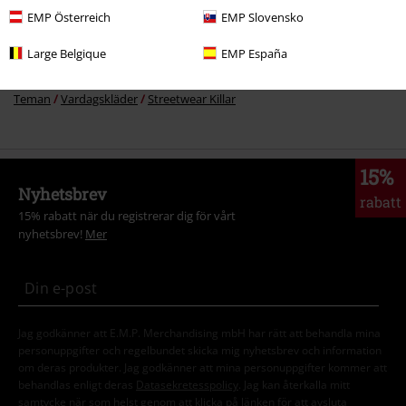
EMP Österreich
EMP Slovensko
Plusstorlekar
Jackor
Bomberjackor
Large Belgique
EMP España
Teman
Vardagskläder
Kläder
Jackor
Bomberjackor
Teman
Vardagskläder
Streetwear Killar
15%
Nyhetsbrev
rabatt
15% rabatt när du registrerar dig för vårt
nyhetsbrev!
Mer
Jag godkänner att E.M.P. Merchandising mbH har rätt att behandla mina
personuppgifter och regelbundet skicka mig nyhetsbrev och information
om deras produkter. Jag godkänner att mina personuppgifter kommer att
behandlas enligt deras
Datasekretesspolicy
. Jag kan återkalla mitt
samtycke när som helst genom att klicka på länken för att avsluta