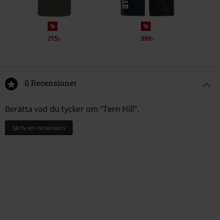
%
%
215:-
399:-
0 Recensioner
Berätta vad du tycker om "Tern Hill".
Skriv en recension