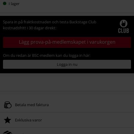
I lager
Spara in på fraktkostnaden och testa Backstage Club
kostnadsfritt i 30 dagar direkt:
Lägg prova-på-medlemskapet i varukorgen
Om du redan är BSC-medlem kan du logga in här:
Logga in nu
Betala med faktura
Exklusiva varor