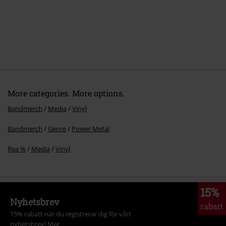
More categories. More options.
Bandmerch
Media
Vinyl
Bandmerch
Genre
Power Metal
Rea %
Media
Vinyl
15%
Nyhetsbrev
rabatt
15% rabatt när du registrerar dig för vårt
nyhetsbrev!
Mer