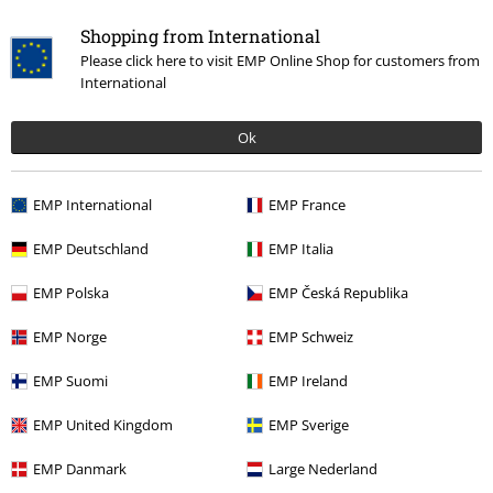
Shopping from International
Please click here to visit EMP Online Shop for customers from
International
Jag godkänner att E.M.P. Merchandising mbH har rätt att behandla mina
personuppgifter och regelbundet skicka mig nyhetsbrev och information
Ok
om deras produkter. Jag godkänner att mina personuppgifter kommer att
behandlas enligt deras
Datasekretesspolicy
. Jag kan återkalla mitt
samtycke när som helst genom att klicka på länken för att avsluta
EMP International
EMP France
prenumeration som finns med i alla EMP:s nyhetsbrev.
Här
kan jag avsluta prenumerationen på nyhetsbrevet.
EMP Deutschland
EMP Italia
Prenumerera
EMP Polska
EMP Česká Republika
EMP Norge
EMP Schweiz
*Gäller i 4 veckor och gäller endast online. Kan inte kombineras med
andra erbjudanden/kampanjer. Aktuell rabatt dras av när rabattkoden
EMP Suomi
EMP Ireland
löses in i kassan. Gäller ej vid köp av biljetter, böcker, media, Rammstein-
produkter, (Till) Lindemann,-produkter, Böhse Onklez-produkter, Broilers-
EMP United Kingdom
EMP Sverige
produkter, Die Toten Hosen-produkter, Die Ärzte-produkter, Feine Sahne
Fischfilet-produkter, presentkort eller varor vars pris inkluderar en
EMP Danmark
Large Nederland
donation.