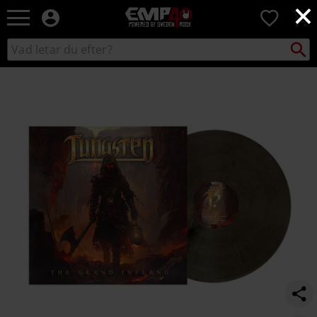
×
EMP
0
-
Musik,
Sök
Sök
Film,
i
TV
https://www.emp-
katalogen
&
shop.se/p/the-
Spelmerch
grand-
-
inferno/581371St.html
Alternativt
Mode