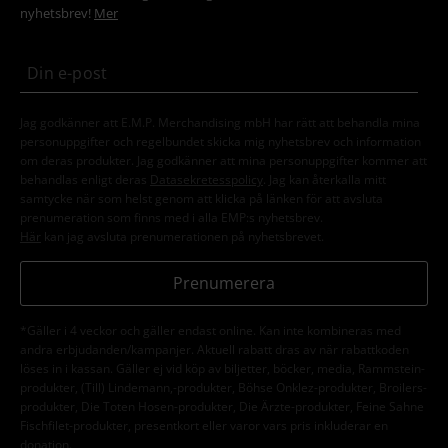
nyhetsbrev!
Mer
Jag godkänner att E.M.P. Merchandising mbH har rätt att behandla mina
personuppgifter och regelbundet skicka mig nyhetsbrev och information
om deras produkter. Jag godkänner att mina personuppgifter kommer att
behandlas enligt deras
Datasekretesspolicy
. Jag kan återkalla mitt
samtycke när som helst genom att klicka på länken för att avsluta
prenumeration som finns med i alla EMP:s nyhetsbrev.
Här
kan jag avsluta prenumerationen på nyhetsbrevet.
Prenumerera
*Gäller i 4 veckor och gäller endast online. Kan inte kombineras med
andra erbjudanden/kampanjer. Aktuell rabatt dras av när rabattkoden
löses in i kassan. Gäller ej vid köp av biljetter, böcker, media, Rammstein-
produkter, (Till) Lindemann,-produkter, Böhse Onklez-produkter, Broilers-
produkter, Die Toten Hosen-produkter, Die Ärzte-produkter, Feine Sahne
Fischfilet-produkter, presentkort eller varor vars pris inkluderar en
donation.