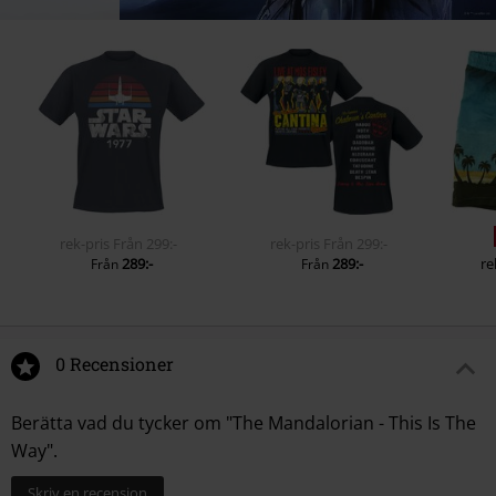
rek-pris
Från
299:-
rek-pris
Från
299:-
289:-
289:-
re
Från
Från
0 Recensioner
Berätta vad du tycker om "The Mandalorian - This Is The
Way".
Skriv en recension