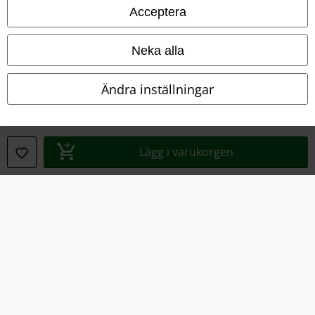
Acceptera
Avfallshantering och miljöskydd
Försäkran om överensstämmelse
Neka alla
Information om tillgänglighet
Ändra inställningar
Inställningar för cookies
Bekräfta ångrat köp
Lägg i varukorgen
Alla priser inkl. moms.
Fraktkostnad tillkommer.
© 1986-2026 E.M.P. Merchandising HGmbH
Våra onlinebutiker
EMP International