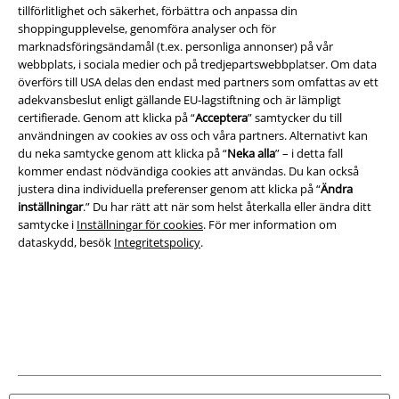
A Warner Music Group Company
tillförlitlighet och säkerhet, förbättra och anpassa din
shoppingupplevelse, genomföra analyser och för
marknadsföringsändamål (t.ex. personliga annonser) på vår
webbplats, i sociala medier och på tredjepartswebbplatser. Om data
överförs till USA delas den endast med partners som omfattas av ett
adekvansbeslut enligt gällande EU-lagstiftning och är lämpligt
certifierade. Genom att klicka på “
Acceptera
” samtycker du till
användningen av cookies av oss och våra partners. Alternativt kan
du neka samtycke genom att klicka på “
Neka alla
” – i detta fall
kommer endast nödvändiga cookies att användas. Du kan också
justera dina individuella preferenser genom att klicka på “
Ändra
inställningar
.” Du har rätt att när som helst återkalla eller ändra ditt
samtycke i
Inställningar för cookies
. För mer information om
dataskydd, besök
Integritetspolicy
.
Juridisk information/Villkor
Villkor
Om oss
Ladda ner villkoren