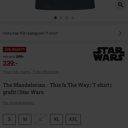
Hitta mer från kategorin "T-shirt"
20% RABATT
rek-pris
299:-
239:-
Priser inkl. moms., Frakt tillkommer.
The Mandalorian - This Is The Way | T-shirt |
grafit | Star Wars
Fler produktdetaljer
Välj
S
M
L
XL
XXL
din