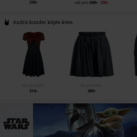
299:-
rek-pris
299:-
239:-
Andra kunder köpte även
rek-pris
899:-
rek-pris
499:-
519:-
389:-