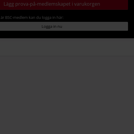
Lägg prova-på-medlemskapet i varukorgen
är BSC-medlem kan du logga in här:
Logga in nu