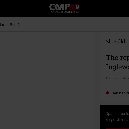
EMP
-
Musik,
Film,
Barn
Rea %
TV
&
Spelmerch
Slutsåld!
-
Alternativt
The rep
Mode
Inglewo
Fler produktde
Den här pr
Spara in på f
dagar direkt: