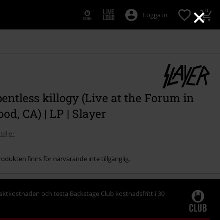
×
0
Logga in
entless killogy (Live at the Forum in
od, CA) | LP | Slayer
taljer
odukten finns för närvarande inte tillgänglig.
raktkostnaden och testa Backstage Club kostnadsfritt i 30