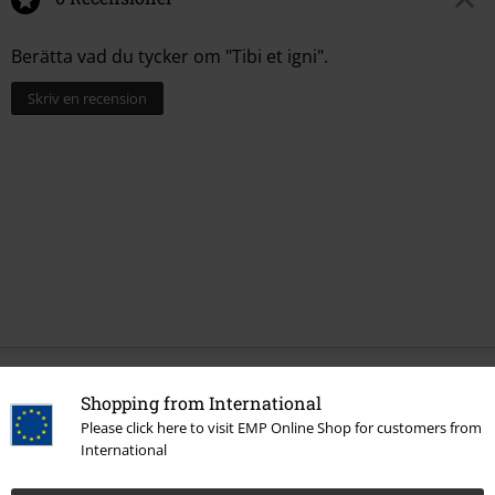
Berätta vad du tycker om "Tibi et igni".
Skriv en recension
More categories. More options.
Shopping from International
Please click here to visit EMP Online Shop for customers from
Rea %
Media
Vinyl
International
Bandmerch
Media
Vinyl