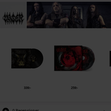
339:-
259:-
0 Recensioner