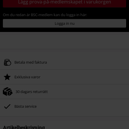
Lägg prova-på-medlemskapet i varukorgen
Om du redan är BSC-medlem kan du logga in här:
Logga in nu
Betala med faktura
Exklusiva varor
30 dagars returrätt
Bästa service
Artikelbeskrivning