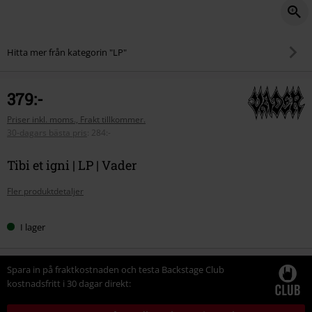
Hitta mer från kategorin "LP"
379:-
Priser inkl. moms., Frakt tillkommer.
30-dagars bästa pris
:
284:-
Tibi et igni | LP | Vader
Fler produktdetaljer
I lager
Spara in på fraktkostnaden och testa Backstage Club
kostnadsfritt i 30 dagar direkt: