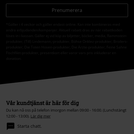
Prenumerera
*Gäller i 4 veckor och gäller endast online. Kan inte kombineras med
andra erbjudanden/kampanjer. Aktuell rabatt dras av när rabattkoden
löses in i kassan. Gäller ej vid köp av biljetter, böcker, media, Rammstein-
produkter, (Till) Lindemann,-produkter, Böhse Onklez-produkter, Broilers-
produkter, Die Toten Hosen-produkter, Die Ärzte-produkter, Feine Sahne
Fischfilet-produkter, presentkort eller varor vars pris inkluderar en
donation.
Vår kundtjänst är här för dig
Du kan nå oss på telefon imorgon mellan 09:00 - 16:00. (Lunchstängt
12:00 - 13:00).
Lär dig mer
Starta chatt.