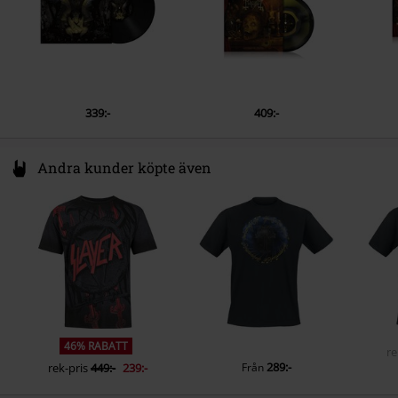
4.
Triumph Of Death
5.
Hexenkessel
6.
Abandon All Hope
7.
Worms Of Eden
339:-
409:-
8.
The Eye Of The Abyss
9.
Light Reaper
Andra kunder köpte även
10.
The End
46% RABATT
re
289:-
rek-pris
449:-
239:-
Från