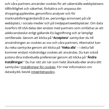
och våra partners använder cookies för att säkerställa webbplatsens
tillförlitlighet och säkerhet, förbättra och anpassa din
Juridisk information/Villkor
shoppingupplevelse, genomföra analyser och för
marknadsföringsändamål (t.ex. personliga annonser) på vår
Villkor
webbplats, i sociala medier och på tredjepartswebbplatser. Om data
överförs till USA delas den endast med partners som omfattas av ett
Om oss
adekvansbeslut enligt gällande EU-lagstiftning och är lämpligt
certifierade. Genom att klicka på “
Acceptera
” samtycker du till
Ladda ner villkoren
användningen av cookies av oss och våra partners. Alternativt kan
du neka samtycke genom att klicka på “
Neka alla
” – i detta fall
kommer endast nödvändiga cookies att användas. Du kan också
Avfallshantering och miljöskydd
justera dina individuella preferenser genom att klicka på “
Ändra
inställningar
.” Du har rätt att när som helst återkalla eller ändra ditt
Försäkran om överensstämmelse
samtycke i
Inställningar för cookies
. För mer information om
dataskydd, besök
Integritetspolicy
.
Information om tillgänglighet
Inställningar för cookies
Bekräfta ångrat köp
Alla priser inkl. moms.
Fraktkostnad tillkommer.