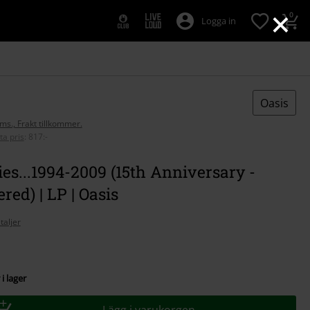
×
0
Logga in
Oasis
oms., Frakt tillkommer.
ta pris
:
817:-
ies...1994-2009 (15th Anniversary -
red) | LP | Oasis
taljer
i lager