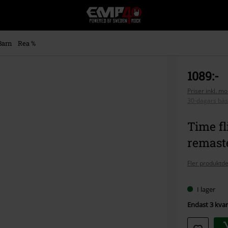
EMP
-
Musik,
Film,
Barn
Rea %
TV
&
Spelmerch
1089:-
-
Alternativt
Priser inkl. m
30-dagars bäs
Mode
Time fl
remaste
Fler produktde
I lager
Endast 3 kvar 