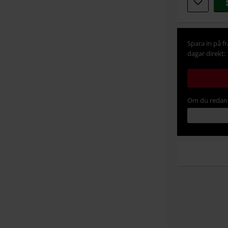
Spara in på f
dagar direkt:
Om du redan 