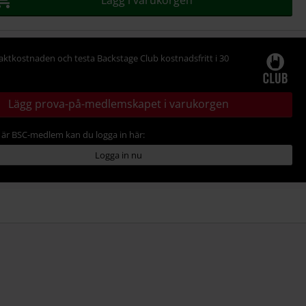
Lägg i varukorgen
raktkostnaden och testa Backstage Club kostnadsfritt i 30
Lägg prova-på-medlemskapet i varukorgen
är BSC-medlem kan du logga in här:
Logga in nu