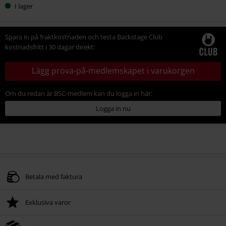
I lager
Spara in på fraktkostnaden och testa Backstage Club
kostnadsfritt i 30 dagar direkt:
Lägg prova-på-medlemskapet i varukorgen
Om du redan är BSC-medlem kan du logga in här:
Logga in nu
Betala med faktura
Exklusiva varor