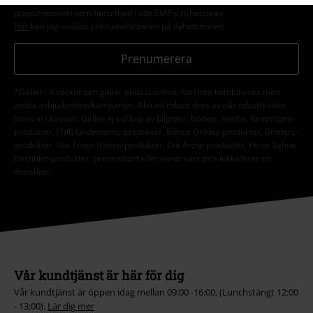
prenumeration som finns med i alla EMP:s nyhetsbrev.
Här
kan jag avsluta prenumerationen på nyhetsbrevet.
Prenumerera
*Gäller i 4 veckor och gäller endast online. Kan inte kombineras med
andra erbjudanden/kampanjer. Aktuell rabatt dras av när rabattkoden
löses in i kassan. Gäller ej vid köp av biljetter, böcker, media, Rammstein-
produkter, (Till) Lindemann,-produkter, Böhse Onklez-produkter, Broilers-
produkter, Die Toten Hosen-produkter, Die Ärzte-produkter, Feine Sahne
Fischfilet-produkter, presentkort eller varor vars pris inkluderar en
donation.
Vår kundtjänst är här för dig
Vår kundtjänst är öppen idag mellan 09:00 -16:00. (Lunchstängt 12:00
- 13:00).
Lär dig mer