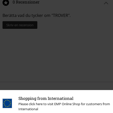
0 Recensioner
Berätta vad du tycker om "TROVER".
Skriv en recension
More categories. More options.
Shopping from International
Teman
Svarta kläder
Svarta jackor
Please click here to visit EMP Online Shop for customers from
International
Klädmärken
Lonsdale London
Jackor
Vinterjackor