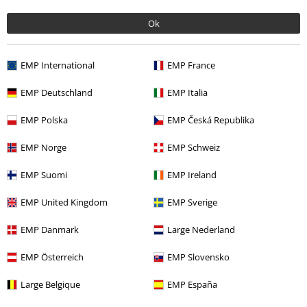
Teman
Vardagskläder
Streetwear Killar
Ok
Nytt
Kläder
Jackor
Vinterjackor
EMP International
EMP France
Teman
Vardagskläder
Kläder
Jackor
EMP Deutschland
EMP Italia
EMP Polska
EMP Česká Republika
15%
EMP Norge
EMP Schweiz
Nyhetsbrev
rabatt
15% rabatt när du registrerar dig för vårt
EMP Suomi
EMP Ireland
nyhetsbrev!
Mer
EMP United Kingdom
EMP Sverige
EMP Danmark
Large Nederland
Jag godkänner att E.M.P. Merchandising mbH har rätt att behandla mina
EMP Österreich
EMP Slovensko
personuppgifter och regelbundet skicka mig nyhetsbrev och information
om deras produkter. Jag godkänner att mina personuppgifter kommer att
Large Belgique
EMP España
behandlas enligt deras
Datasekretesspolicy
. Jag kan återkalla mitt
samtycke när som helst genom att klicka på länken för att avsluta