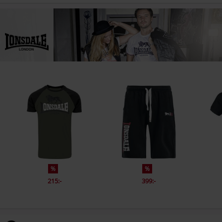
%
%
215:-
399:-