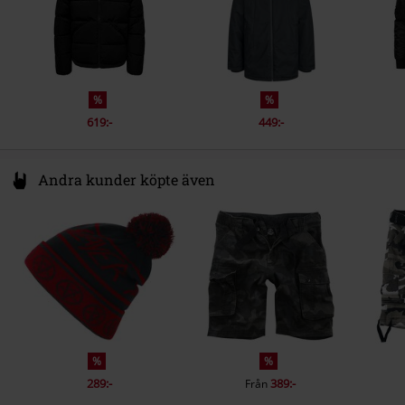
Färg
svart
%
%
619:-
449:-
Andra kunder köpte även
%
%
289:-
389:-
Från