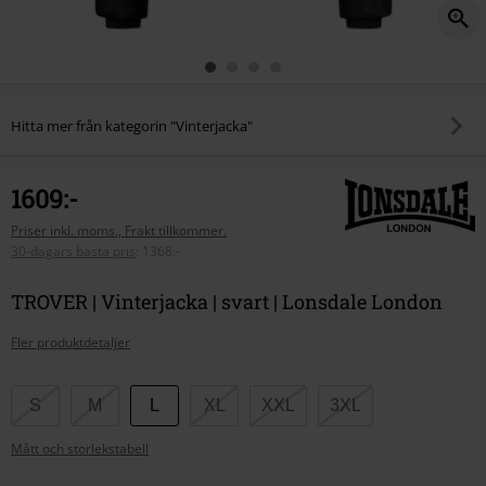
Hitta mer från kategorin "Vinterjacka"
1609:-
Priser inkl. moms., Frakt tillkommer.
30-dagars bästa pris
:
1368:-
TROVER | Vinterjacka | svart | Lonsdale London
Fler produktdetaljer
Välj
S
M
L
XL
XXL
3XL
din
Mått och storlekstabell
storlek