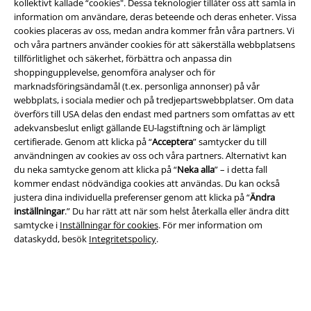
kollektivt kallade “cookies". Dessa teknologier tillåter oss att samla in
information om användare, deras beteende och deras enheter. Vissa
cookies placeras av oss, medan andra kommer från våra partners. Vi
och våra partners använder cookies för att säkerställa webbplatsens
tillförlitlighet och säkerhet, förbättra och anpassa din
Juridisk information/Villkor
shoppingupplevelse, genomföra analyser och för
marknadsföringsändamål (t.ex. personliga annonser) på vår
Villkor
webbplats, i sociala medier och på tredjepartswebbplatser. Om data
överförs till USA delas den endast med partners som omfattas av ett
Om oss
adekvansbeslut enligt gällande EU-lagstiftning och är lämpligt
certifierade. Genom att klicka på “
Acceptera
” samtycker du till
användningen av cookies av oss och våra partners. Alternativt kan
Ladda ner villkoren
du neka samtycke genom att klicka på “
Neka alla
” – i detta fall
kommer endast nödvändiga cookies att användas. Du kan också
Avfallshantering och miljöskydd
justera dina individuella preferenser genom att klicka på “
Ändra
inställningar
.” Du har rätt att när som helst återkalla eller ändra ditt
Försäkran om överensstämmelse
samtycke i
Inställningar för cookies
. För mer information om
dataskydd, besök
Integritetspolicy
.
Information om tillgänglighet
Inställningar för cookies