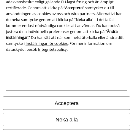
adekvansbeslut enligt gällande EU-lagstiftning och är lämpligt
Juridisk information/Villkor
certifierade. Genom att klicka på “
Acceptera
” samtycker du till
användningen av cookies av oss och våra partners. Alternativt kan
Villkor
du neka samtycke genom att klicka på “
Neka alla
” – i detta fall
kommer endast nödvändiga cookies att användas. Du kan också
Om oss
justera dina individuella preferenser genom att klicka på “
Ändra
inställningar
.” Du har rätt att när som helst återkalla eller ändra ditt
samtycke i
Inställningar för cookies
. För mer information om
Ladda ner villkoren
dataskydd, besök
Integritetspolicy
.
Avfallshantering och miljöskydd
Försäkran om överensstämmelse
Information om tillgänglighet
Inställningar för cookies
Acceptera
Bekräfta ångrat köp
Neka alla
Alla priser inkl. moms.
Fraktkostnad tillkommer.
© 1986-2026 E.M.P. Merchandising HGmbH