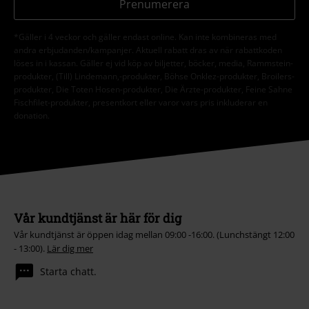
Prenumerera
*Gäller i 4 veckor och gäller endast online. Kan inte kombineras med
andra erbjudanden/kampanjer. Aktuell rabatt dras av när rabattkoden
löses in i kassan. Gäller ej vid köp av biljetter, böcker, media, Rammstein-
produkter, (Till) Lindemann,-produkter, Böhse Onklez-produkter, Broilers-
produkter, Die Toten Hosen-produkter, Die Ärzte-produkter, Feine Sahne
Fischfilet-produkter, presentkort eller varor vars pris inkluderar en
donation.
Vår kundtjänst är här för dig
Vår kundtjänst är öppen idag mellan 09:00 -16:00. (Lunchstängt 12:00
- 13:00).
Lär dig mer
Starta chatt.