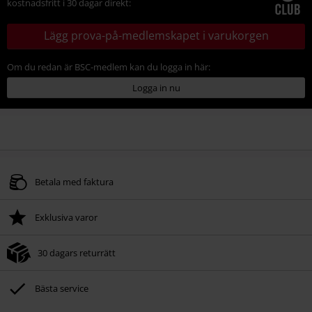
kostnadsfritt i 30 dagar direkt:
Lägg prova-på-medlemskapet i varukorgen
Om du redan är BSC-medlem kan du logga in här:
Logga in nu
Betala med faktura
Exklusiva varor
30 dagars returrätt
Bästa service