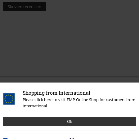
Skriv en recension
More categories. More options.
Shopping from International
Please click here to visit EMP Online Shop for customers from
Accessoarer
Hattar & Mössor
Kepsar
International
Nytt
Accessoarer
Caps
Ok
Tjejer
Accessoarer
Kepsar
Rea %
Killar
Accessoarer