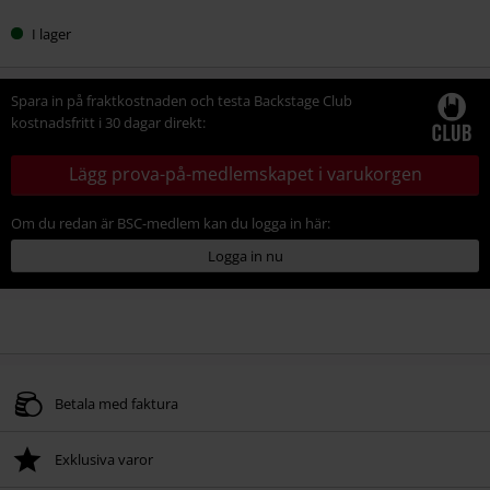
I lager
Spara in på fraktkostnaden och testa Backstage Club
kostnadsfritt i 30 dagar direkt:
Lägg prova-på-medlemskapet i varukorgen
Om du redan är BSC-medlem kan du logga in här:
Logga in nu
Betala med faktura
Exklusiva varor