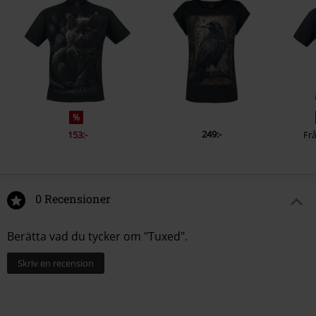
%
249:-
153:-
Fr
0 Recensioner
Berätta vad du tycker om "Tuxed".
Skriv en recension