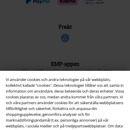
Frakt
EMP-appen
Ladda ner EMP-appen nu och ta del av många fördelar!
Vi använder cookies och andra teknologier på vår webbplats,
kollektivt kallade “cookies". Dessa teknologier tillåter oss att samla in
information om användare, deras beteende och deras enheter. Vissa
cookies placeras av oss, medan andra kommer från våra partners. Vi
och våra partners använder cookies för att säkerställa webbplatsens
A Warner Music Group Company
tillförlitlighet och säkerhet, förbättra och anpassa din
shoppingupplevelse, genomföra analyser och för
marknadsföringsändamål (t.ex. personliga annonser) på vår
webbplats, i sociala medier och på tredjepartswebbplatser. Om data