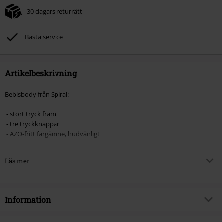
30 dagars returrätt
Bästa service
Artikelbeskrivning
Bebisbody från Spiral:
- stort tryck fram
- tre tryckknappar
- AZO-fritt färgämne, hudvänligt
Läs mer
Storlek = ålder:
XS = 0-3 månader
S = 3-6 månader
M = 6-9 månader
Information
Liten men redan vuxen? Detta är inget problem med "Tuxed" Baby