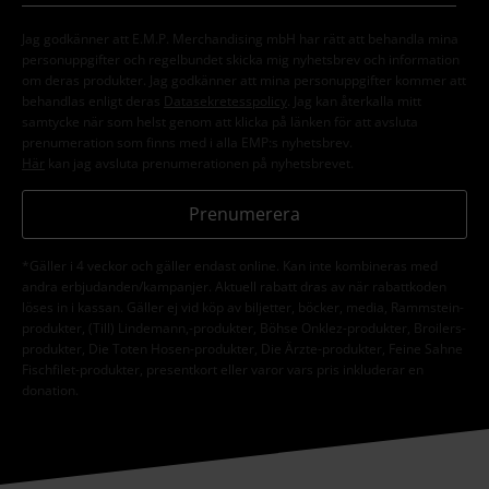
Jag godkänner att E.M.P. Merchandising mbH har rätt att behandla mina
personuppgifter och regelbundet skicka mig nyhetsbrev och information
om deras produkter. Jag godkänner att mina personuppgifter kommer att
behandlas enligt deras
Datasekretesspolicy
. Jag kan återkalla mitt
samtycke när som helst genom att klicka på länken för att avsluta
prenumeration som finns med i alla EMP:s nyhetsbrev.
Här
kan jag avsluta prenumerationen på nyhetsbrevet.
Prenumerera
*Gäller i 4 veckor och gäller endast online. Kan inte kombineras med
andra erbjudanden/kampanjer. Aktuell rabatt dras av när rabattkoden
löses in i kassan. Gäller ej vid köp av biljetter, böcker, media, Rammstein-
produkter, (Till) Lindemann,-produkter, Böhse Onklez-produkter, Broilers-
produkter, Die Toten Hosen-produkter, Die Ärzte-produkter, Feine Sahne
Fischfilet-produkter, presentkort eller varor vars pris inkluderar en
donation.