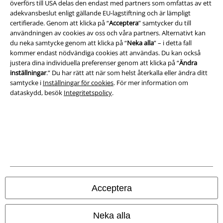
överförs till USA delas den endast med partners som omfattas av ett
adekvansbeslut enligt gällande EU-lagstiftning och är lämpligt
certifierade. Genom att klicka på “
Acceptera
” samtycker du till
användningen av cookies av oss och våra partners. Alternativt kan
du neka samtycke genom att klicka på “
Neka alla
” – i detta fall
kommer endast nödvändiga cookies att användas. Du kan också
justera dina individuella preferenser genom att klicka på “
Ändra
inställningar
.” Du har rätt att när som helst återkalla eller ändra ditt
samtycke i
Inställningar för cookies
. För mer information om
dataskydd, besök
Integritetspolicy
.
Juridisk information/Villkor
Villkor
Om oss
Ladda ner villkoren
Acceptera
Avfallshantering och miljöskydd
Försäkran om överensstämmelse
Neka alla