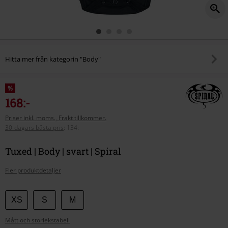
Hitta mer från kategorin "Body"
%
168:-
Priser inkl. moms., Frakt tillkommer.
30-dagars bästa pris
:
134:-
Tuxed | Body | svart | Spiral
Fler produktdetaljer
Välj
XS
S
M
din
Mått och storlekstabell
storlek