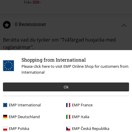
203:-
Från
0 Recensioner
Berätta vad du tycker om "Tvåfärgad huvjacka med
raglanärmar".
Shopping from International
Skriv en recension
Please click here to visit EMP Online Shop for customers from
International
Ok
EMP International
EMP France
EMP Deutschland
EMP Italia
Senast besökt
EMP Polska
EMP Česká Republika