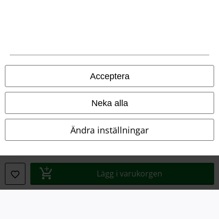
Juridisk information/Villkor
Villkor
Om oss
Ladda ner villkoren
Acceptera
Avfallshantering och miljöskydd
Neka alla
Försäkran om överensstämmelse
Ändra inställningar
Information om tillgänglighet
Inställningar för cookies
Lägg i varukorgen
Bekräfta ångrat köp
Alla priser inkl. moms.
Fraktkostnad tillkommer.
© 1986-2026 E.M.P. Merchandising HGmbH