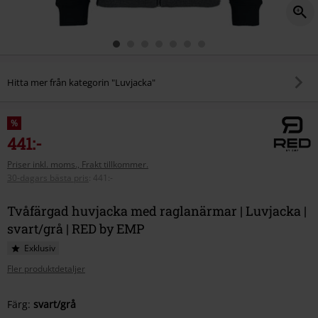
Hitta mer från kategorin "Luvjacka"
%
441:-
Priser inkl. moms., Frakt tillkommer.
30-dagars bästa pris
:
441:-
Tvåfärgad huvjacka med raglanärmar | Luvjacka |
svart/grå | RED by EMP
Exklusiv
Fler produktdetaljer
Välj
Färg:
svart/grå