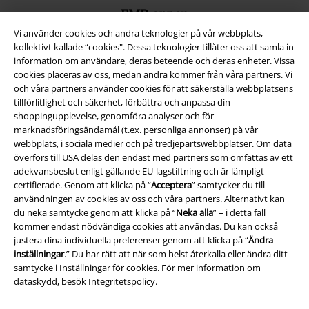
EMP-appen
Vi använder cookies och andra teknologier på vår webbplats,
Ladda ner EMP-appen nu och ta del av många fördelar!
kollektivt kallade “cookies". Dessa teknologier tillåter oss att samla in
information om användare, deras beteende och deras enheter. Vissa
cookies placeras av oss, medan andra kommer från våra partners. Vi
och våra partners använder cookies för att säkerställa webbplatsens
tillförlitlighet och säkerhet, förbättra och anpassa din
shoppingupplevelse, genomföra analyser och för
A Warner Music Group Company
marknadsföringsändamål (t.ex. personliga annonser) på vår
webbplats, i sociala medier och på tredjepartswebbplatser. Om data
överförs till USA delas den endast med partners som omfattas av ett
adekvansbeslut enligt gällande EU-lagstiftning och är lämpligt
certifierade. Genom att klicka på “
Acceptera
” samtycker du till
användningen av cookies av oss och våra partners. Alternativt kan
du neka samtycke genom att klicka på “
Neka alla
” – i detta fall
kommer endast nödvändiga cookies att användas. Du kan också
justera dina individuella preferenser genom att klicka på “
Ändra
inställningar
.” Du har rätt att när som helst återkalla eller ändra ditt
samtycke i
Inställningar för cookies
. För mer information om
dataskydd, besök
Integritetspolicy
.