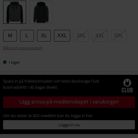
din
storlek
M
L
XL
XXL
3XL
4XL
5XL
Mått och storlekstabell
I lager
Spara in på fraktkostnaden och testa Backstage Club
kostnadsfritt i 30 dagar direkt:
Lägg prova-på-medlemskapet i varukorgen
Om du redan är BSC-medlem kan du logga in här:
Logga in nu