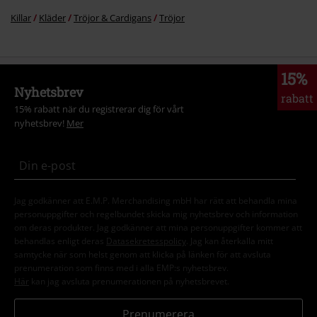
Killar
Kläder
Tröjor & Cardigans
Tröjor
15%
Nyhetsbrev
rabatt
15% rabatt när du registrerar dig för vårt
nyhetsbrev!
Mer
Jag godkänner att E.M.P. Merchandising mbH har rätt att behandla mina
personuppgifter och regelbundet skicka mig nyhetsbrev och information
om deras produkter. Jag godkänner att mina personuppgifter kommer att
behandlas enligt deras
Datasekretesspolicy
. Jag kan återkalla mitt
samtycke när som helst genom att klicka på länken för att avsluta
prenumeration som finns med i alla EMP:s nyhetsbrev.
Här
kan jag avsluta prenumerationen på nyhetsbrevet.