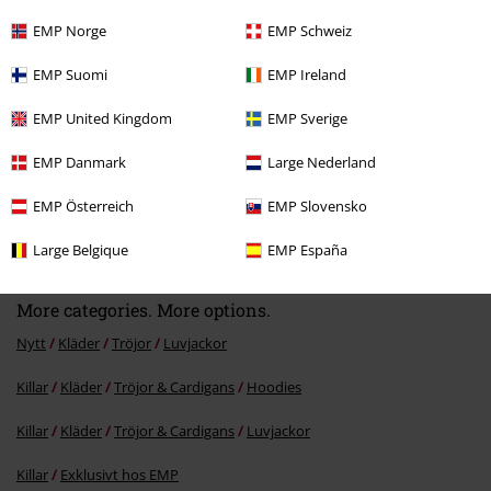
EMP Norge
EMP Schweiz
EMP Suomi
EMP Ireland
EMP United Kingdom
EMP Sverige
EMP Danmark
Large Nederland
%
EMP Österreich
EMP Slovensko
441:-
Large Belgique
EMP España
More categories. More options.
Nytt
Kläder
Tröjor
Luvjackor
Killar
Kläder
Tröjor & Cardigans
Hoodies
Killar
Kläder
Tröjor & Cardigans
Luvjackor
Killar
Exklusivt hos EMP