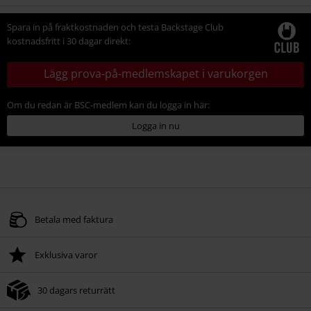
storlek
Spara in på fraktkostnaden och testa Backstage Club
kostnadsfritt i 30 dagar direkt:
Lägg prova-på-medlemskapet i varukorgen
Om du redan är BSC-medlem kan du logga in här:
Logga in nu
Betala med faktura
Exklusiva varor
30 dagars returrätt