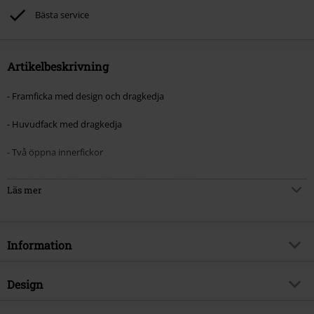
Bästa service
Artikelbeskrivning
- Framficka med design och dragkedja
- Huvudfack med dragkedja
- Två öppna innerfickor
- En dragkedjaficka med Banned-logotyp i PU
Läs mer
- Två sidfickor med magnetlås och spänne. Spännet är också funktionellt
men fungerar främst som dekoration
Information
- Bärhandtaget kan öppnas på ena sidan (med karbinhake) men är inte
helt avtagbart
Artikelnummer
594304
Design
- Avtagbar miniväska med dragkedja och kedja (själva kedjan är inte
Titel
Twin Terror Shoulder Bag
avtagbar från miniväskan)