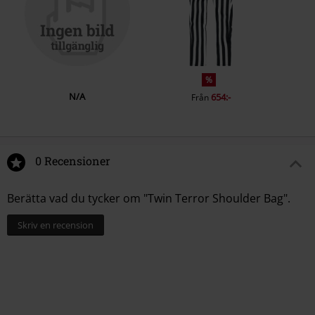
%
N/A
654:-
Från
0 Recensioner
Berätta vad du tycker om "Twin Terror Shoulder Bag".
Skriv en recension