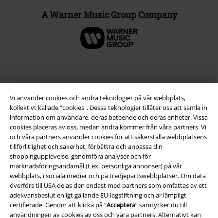
A Warner Music Group Company
Vi använder cookies och andra teknologier på vår webbplats,
kollektivt kallade “cookies". Dessa teknologier tillåter oss att samla in
information om användare, deras beteende och deras enheter. Vissa
cookies placeras av oss, medan andra kommer från våra partners. Vi
och våra partners använder cookies för att säkerställa webbplatsens
tillförlitlighet och säkerhet, förbättra och anpassa din
Juridisk information/Villkor
shoppingupplevelse, genomföra analyser och för
marknadsföringsändamål (t.ex. personliga annonser) på vår
Villkor
webbplats, i sociala medier och på tredjepartswebbplatser. Om data
överförs till USA delas den endast med partners som omfattas av ett
Om oss
adekvansbeslut enligt gällande EU-lagstiftning och är lämpligt
certifierade. Genom att klicka på “
Acceptera
” samtycker du till
användningen av cookies av oss och våra partners. Alternativt kan
Ladda ner villkoren