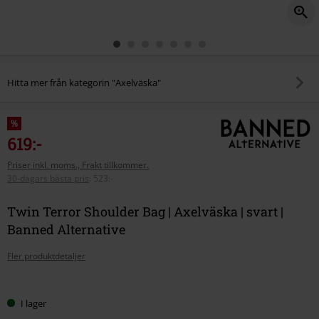
Hitta mer från kategorin "Axelväska"
%
619:-
Priser inkl. moms., Frakt tillkommer.
30-dagars bästa pris
:
523:-
Twin Terror Shoulder Bag | Axelväska | svart |
Banned Alternative
Fler produktdetaljer
Välj
I lager
din