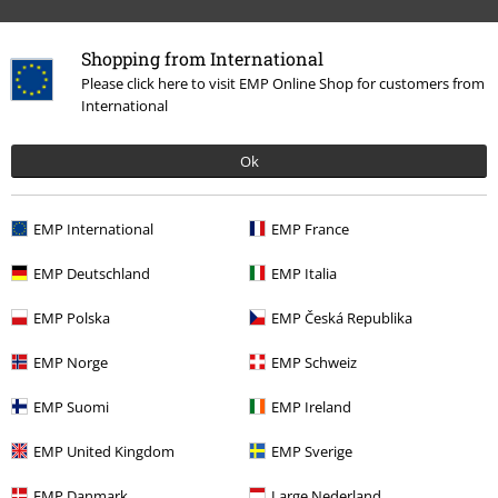
Shopping from International
Please click here to visit EMP Online Shop for customers from
International
More categories. More options.
Ok
Teman
Basplagg
Basics Tjejer
EMP International
EMP France
Teman
Basplagg
Accessoarer
EMP Deutschland
EMP Italia
Tjejer
Accessoarer
Väskor
EMP Polska
EMP Česká Republika
Rea %
Accessoarer
Väskor
EMP Norge
EMP Schweiz
Nytt
Accessoarer
Väskor
EMP Suomi
EMP Ireland
EMP United Kingdom
EMP Sverige
15%
Nyhetsbrev
EMP Danmark
Large Nederland
rabatt