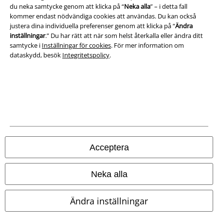
du neka samtycke genom att klicka på “
Neka alla
” – i detta fall
kommer endast nödvändiga cookies att användas. Du kan också
Avfallshantering och miljöskydd
justera dina individuella preferenser genom att klicka på “
Ändra
inställningar
.” Du har rätt att när som helst återkalla eller ändra ditt
Försäkran om överensstämmelse
samtycke i
Inställningar för cookies
. För mer information om
dataskydd, besök
Integritetspolicy
.
Information om tillgänglighet
Inställningar för cookies
Bekräfta ångrat köp
Alla priser inkl. moms.
Fraktkostnad tillkommer.
© 1986-2026 E.M.P. Merchandising HGmbH
Acceptera
Neka alla
Våra onlinebutiker
Ändra inställningar
EMP International