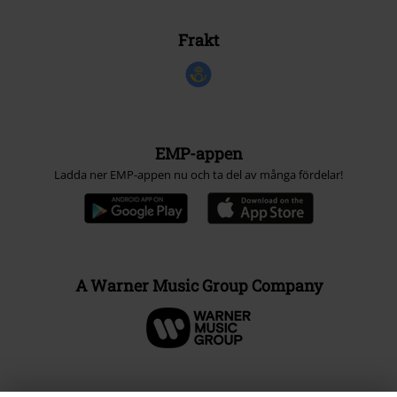
Frakt
EMP-appen
Ladda ner EMP-appen nu och ta del av många fördelar!
A Warner Music Group Company