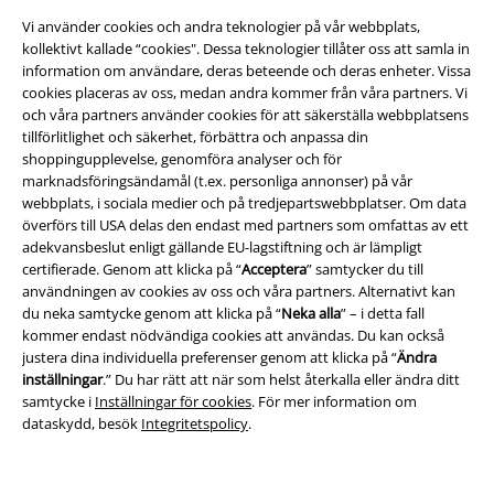
Vi använder cookies och andra teknologier på vår webbplats,
kollektivt kallade “cookies". Dessa teknologier tillåter oss att samla in
information om användare, deras beteende och deras enheter. Vissa
cookies placeras av oss, medan andra kommer från våra partners. Vi
och våra partners använder cookies för att säkerställa webbplatsens
tillförlitlighet och säkerhet, förbättra och anpassa din
shoppingupplevelse, genomföra analyser och för
Juridisk information/Villkor
marknadsföringsändamål (t.ex. personliga annonser) på vår
webbplats, i sociala medier och på tredjepartswebbplatser. Om data
Villkor
överförs till USA delas den endast med partners som omfattas av ett
adekvansbeslut enligt gällande EU-lagstiftning och är lämpligt
certifierade. Genom att klicka på “
Acceptera
” samtycker du till
Om oss
användningen av cookies av oss och våra partners. Alternativt kan
du neka samtycke genom att klicka på “
Neka alla
” – i detta fall
Ladda ner villkoren
kommer endast nödvändiga cookies att användas. Du kan också
justera dina individuella preferenser genom att klicka på “
Ändra
Avfallshantering och miljöskydd
inställningar
.” Du har rätt att när som helst återkalla eller ändra ditt
samtycke i
Inställningar för cookies
. För mer information om
Försäkran om överensstämmelse
dataskydd, besök
Integritetspolicy
.
Information om tillgänglighet