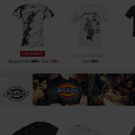
57% RABATT
rek-pris
Från
299:-
rek-pris
Från
399:-
169:-
289:-
Från
Från