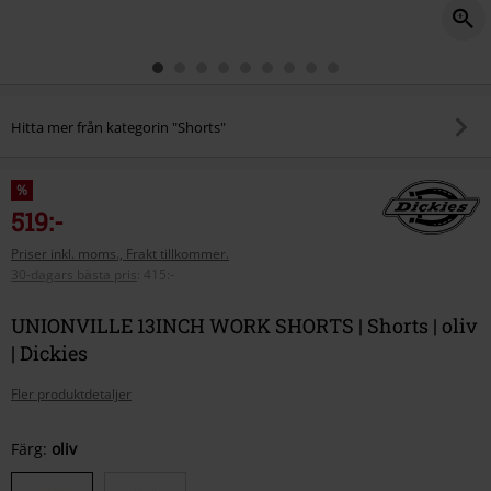
Hitta mer från kategorin "Shorts"
%
519:-
Priser inkl. moms., Frakt tillkommer.
30-dagars bästa pris
:
415:-
UNIONVILLE 13INCH WORK SHORTS | Shorts | oliv
| Dickies
Fler produktdetaljer
Välj
Färg:
oliv
din