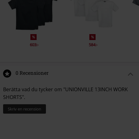
%
%
603:-
584:-
0 Recensioner
Berätta vad du tycker om "UNIONVILLE 13INCH WORK
SHORTS".
Skriv en recension