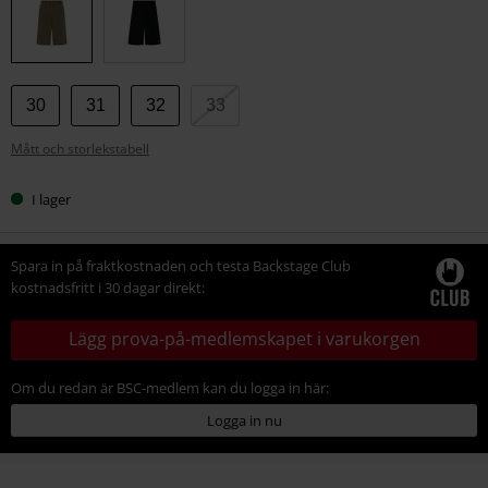
storlek
30
31
32
33
Mått och storlekstabell
I lager
Spara in på fraktkostnaden och testa Backstage Club
kostnadsfritt i 30 dagar direkt:
Lägg prova-på-medlemskapet i varukorgen
Om du redan är BSC-medlem kan du logga in här:
Logga in nu