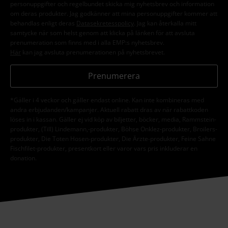
personuppgifter och regelbundet skicka mig nyhetsbrev och information
om deras produkter. Jag godkänner att mina personuppgifter kommer att
behandlas enligt deras
Datasekretesspolicy
. Jag kan återkalla mitt
samtycke när som helst genom att klicka på länken för att avsluta
prenumeration som finns med i alla EMP:s nyhetsbrev.
Här
kan jag avsluta prenumerationen på nyhetsbrevet.
Prenumerera
*Gäller i 4 veckor och gäller endast online. Kan inte kombineras med
andra erbjudanden/kampanjer. Aktuell rabatt dras av när rabattkoden
löses in i kassan. Gäller ej vid köp av biljetter, böcker, media, Rammstein-
produkter, (Till) Lindemann,-produkter, Böhse Onklez-produkter, Broilers-
produkter, Die Toten Hosen-produkter, Die Ärzte-produkter, Feine Sahne
Fischfilet-produkter, presentkort eller varor vars pris inkluderar en
donation.