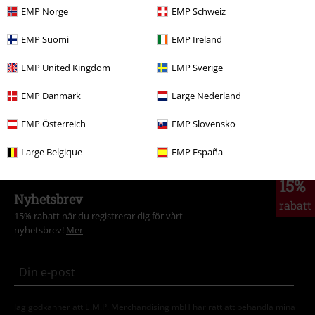
EMP Norge
EMP Schweiz
Rea %
OUTLET
Shorts
EMP Suomi
EMP Ireland
Rea %
OUTLET
Byxor
EMP United Kingdom
EMP Sverige
Rea %
Klädmärken
Dickies
EMP Danmark
Large Nederland
Kläder
Byxor
Shorts
EMP Österreich
EMP Slovensko
Rea %
Killar
Kläder
Byxor
Shorts
Large Belgique
EMP España
15%
Nyhetsbrev
rabatt
15% rabatt när du registrerar dig för vårt
nyhetsbrev!
Mer
Jag godkänner att E.M.P. Merchandising mbH har rätt att behandla mina