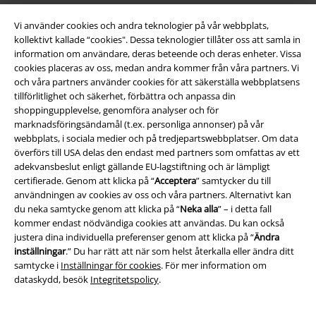
Vi använder cookies och andra teknologier på vår webbplats,
kollektivt kallade “cookies". Dessa teknologier tillåter oss att samla in
information om användare, deras beteende och deras enheter. Vissa
cookies placeras av oss, medan andra kommer från våra partners. Vi
och våra partners använder cookies för att säkerställa webbplatsens
tillförlitlighet och säkerhet, förbättra och anpassa din
shoppingupplevelse, genomföra analyser och för
Juridisk information/Villkor
marknadsföringsändamål (t.ex. personliga annonser) på vår
webbplats, i sociala medier och på tredjepartswebbplatser. Om data
Villkor
överförs till USA delas den endast med partners som omfattas av ett
adekvansbeslut enligt gällande EU-lagstiftning och är lämpligt
Om oss
certifierade. Genom att klicka på “
Acceptera
” samtycker du till
användningen av cookies av oss och våra partners. Alternativt kan
Ladda ner villkoren
du neka samtycke genom att klicka på “
Neka alla
” – i detta fall
kommer endast nödvändiga cookies att användas. Du kan också
justera dina individuella preferenser genom att klicka på “
Ändra
Avfallshantering och miljöskydd
inställningar
.” Du har rätt att när som helst återkalla eller ändra ditt
samtycke i
Inställningar för cookies
. För mer information om
Försäkran om överensstämmelse
dataskydd, besök
Integritetspolicy
.
Information om tillgänglighet