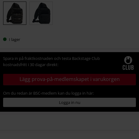
din
storlek
I lager
Spara in på fraktkostnaden och testa Backstage Club
kostnadsfritt i 30 dagar direkt:
Lägg prova-på-medlemskapet i varukorgen
Om du redan är BSC-medlem kan du logga in här:
Logga in nu