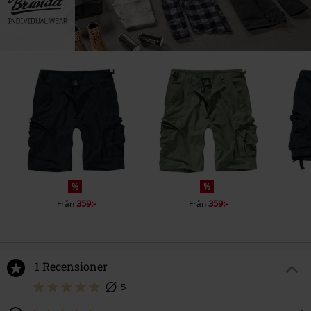
%
%
359:-
359:-
Från
Från
1 Recensioner
5