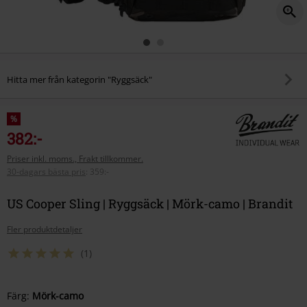
Hitta mer från kategorin "Ryggsäck"
%
382:-
Priser inkl. moms., Frakt tillkommer.
30-dagars bästa pris
:
359:-
US Cooper Sling | Ryggsäck | Mörk-camo | Brandit
Fler produktdetaljer
(1)
Välj
Färg:
Mörk-camo