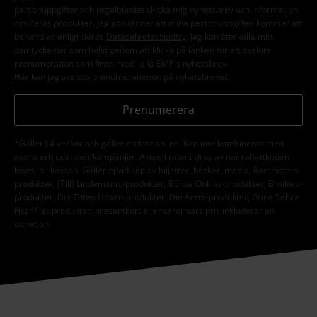
personuppgifter och regelbundet skicka mig nyhetsbrev och information
om deras produkter. Jag godkänner att mina personuppgifter kommer att
behandlas enligt deras
Datasekretesspolicy
. Jag kan återkalla mitt
samtycke när som helst genom att klicka på länken för att avsluta
prenumeration som finns med i alla EMP:s nyhetsbrev.
Här
kan jag avsluta prenumerationen på nyhetsbrevet.
Prenumerera
*Gäller i 4 veckor och gäller endast online. Kan inte kombineras med
andra erbjudanden/kampanjer. Aktuell rabatt dras av när rabattkoden
löses in i kassan. Gäller ej vid köp av biljetter, böcker, media, Rammstein-
produkter, (Till) Lindemann,-produkter, Böhse Onklez-produkter, Broilers-
produkter, Die Toten Hosen-produkter, Die Ärzte-produkter, Feine Sahne
Fischfilet-produkter, presentkort eller varor vars pris inkluderar en
donation.