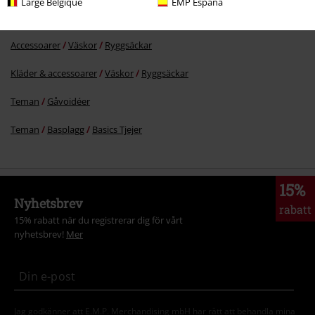
Large Belgique
EMP España
Klädmärken
Accessoarer
Accessoarer
Väskor
Ryggsäckar
Skicka kommentar
Kläder & accessoarer
Väskor
Ryggsäckar
Teman
Gåvoidéer
Teman
Basplagg
Basics Tjejer
15%
Nyhetsbrev
rabatt
15% rabatt när du registrerar dig för vårt
nyhetsbrev!
Mer
Jag godkänner att E.M.P. Merchandising mbH har rätt att behandla mina