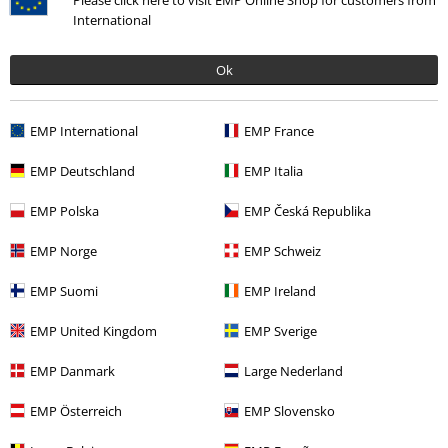
International
Fantastiskt väska
Ok
Jag är jättenöjd med denna köp
EMP International
EMP France
EMP Deutschland
EMP Italia
Verifierad recension
EMP Polska
EMP Česká Republika
Hade du någon nytta av den här recensionen?
EMP Norge
EMP Schweiz
EMP Suomi
EMP Ireland
EMP United Kingdom
EMP Sverige
Kommentar
EMP Danmark
Large Nederland
EMP Österreich
EMP Slovensko
More categories. More options.