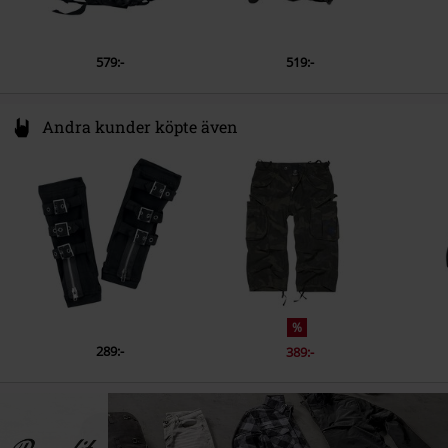
579:-
519:-
Andra kunder köpte även
%
289:-
389:-