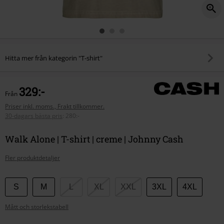
Hitta mer från kategorin "T-shirt"
329:-
Från
Priser inkl. moms., Frakt tillkommer.
30-dagars bästa pris
:
280:-
Walk Alone | T-shirt | creme | Johnny Cash
Fler produktdetaljer
Välj
S
M
L
XL
XXL
3XL
4XL
din
Mått och storlekstabell
storlek