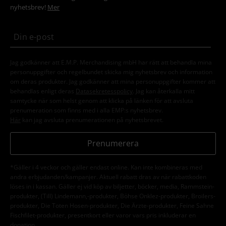
nyhetsbrev!
Mer
Jag godkänner att E.M.P. Merchandising mbH har rätt att behandla mina
personuppgifter och regelbundet skicka mig nyhetsbrev och information
om deras produkter. Jag godkänner att mina personuppgifter kommer att
behandlas enligt deras
Datasekretesspolicy
. Jag kan återkalla mitt
samtycke när som helst genom att klicka på länken för att avsluta
prenumeration som finns med i alla EMP:s nyhetsbrev.
Här
kan jag avsluta prenumerationen på nyhetsbrevet.
Prenumerera
*Gäller i 4 veckor och gäller endast online. Kan inte kombineras med
andra erbjudanden/kampanjer. Aktuell rabatt dras av när rabattkoden
löses in i kassan. Gäller ej vid köp av biljetter, böcker, media, Rammstein-
produkter, (Till) Lindemann,-produkter, Böhse Onklez-produkter, Broilers-
produkter, Die Toten Hosen-produkter, Die Ärzte-produkter, Feine Sahne
Fischfilet-produkter, presentkort eller varor vars pris inkluderar en
donation.