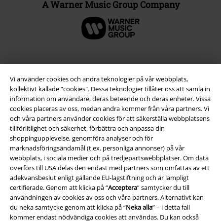
A Warner Music Group Company
Vi använder cookies och andra teknologier på vår webbplats,
kollektivt kallade “cookies". Dessa teknologier tillåter oss att samla in
information om användare, deras beteende och deras enheter. Vissa
cookies placeras av oss, medan andra kommer från våra partners. Vi
och våra partners använder cookies för att säkerställa webbplatsens
tillförlitlighet och säkerhet, förbättra och anpassa din
shoppingupplevelse, genomföra analyser och för
Juridisk information/Villkor
marknadsföringsändamål (t.ex. personliga annonser) på vår
webbplats, i sociala medier och på tredjepartswebbplatser. Om data
Villkor
överförs till USA delas den endast med partners som omfattas av ett
adekvansbeslut enligt gällande EU-lagstiftning och är lämpligt
Om oss
certifierade. Genom att klicka på “
Acceptera
” samtycker du till
användningen av cookies av oss och våra partners. Alternativt kan
du neka samtycke genom att klicka på “
Neka alla
” – i detta fall
Ladda ner villkoren
kommer endast nödvändiga cookies att användas. Du kan också