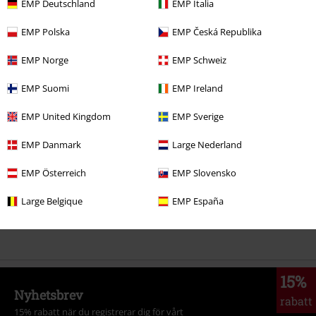
EMP Deutschland
EMP Italia
329:-
Från
EMP Polska
EMP Česká Republika
EMP Norge
EMP Schweiz
More categories. More options.
EMP Suomi
EMP Ireland
Plusstorlekar
T-shirts & Toppar
T-shirts
EMP United Kingdom
EMP Sverige
Kläder & accessoarer
Toppar
T-Shirtar
EMP Danmark
Large Nederland
Nytt
Kläder
T-shirts & Toppar
T-shirts
EMP Österreich
EMP Slovensko
Bandmerch
Kläder
T-Shirts
Large Belgique
EMP España
Rea %
Killar
Kläder
T-shirts & Toppar
15%
Nyhetsbrev
rabatt
15% rabatt när du registrerar dig för vårt