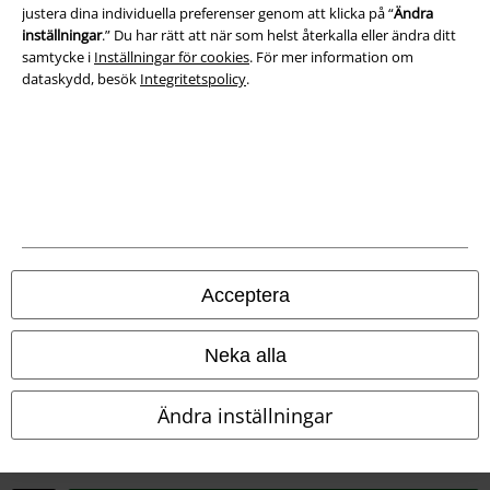
justera dina individuella preferenser genom att klicka på “
Ändra
Avfallshantering och miljöskydd
inställningar
.” Du har rätt att när som helst återkalla eller ändra ditt
samtycke i
Inställningar för cookies
. För mer information om
Försäkran om överensstämmelse
dataskydd, besök
Integritetspolicy
.
Information om tillgänglighet
Inställningar för cookies
Bekräfta ångrat köp
Alla priser inkl. moms.
Fraktkostnad tillkommer.
Acceptera
© 1986-2026 E.M.P. Merchandising HGmbH
Neka alla
Ändra inställningar
Våra onlinebutiker
EMP International