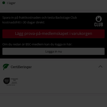
I lager
Spara in på fraktkostnaden och testa Backstage Club
kostnadsfritt i 30 dagar direkt:
Lägg prova-på-medlemskapet i varukorgen
Om du redan är BSC-medlem kan du logga in här:
Logga in nu
Certifieringar