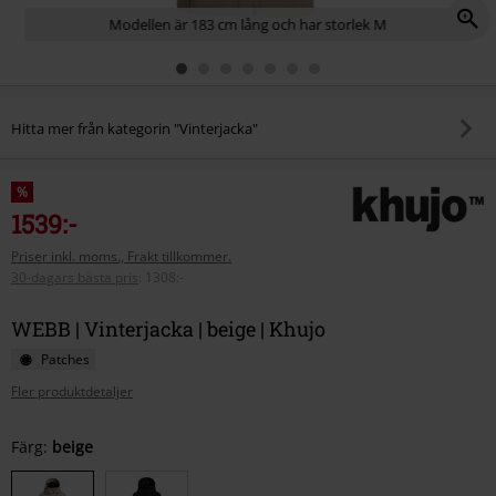
Modellen är 183 cm lång och har storlek M
Hitta mer från kategorin "Vinterjacka"
%
1539:-
Priser inkl. moms., Frakt tillkommer.
30-dagars bästa pris
:
1308:-
WEBB | Vinterjacka | beige | Khujo
Patches
Fler produktdetaljer
Välj
Färg:
beige
din