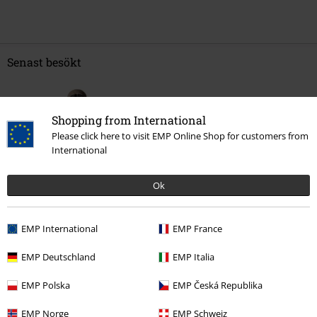
Senast besökt
Shopping from International
Please click here to visit EMP Online Shop for customers from
International
Ok
%
1539:-
EMP International
EMP France
EMP Deutschland
EMP Italia
More categories. More options.
EMP Polska
EMP Česká Republika
Rea %
Kläder
Jackor, kappor & rockar
Vinterjackor
EMP Norge
EMP Schweiz