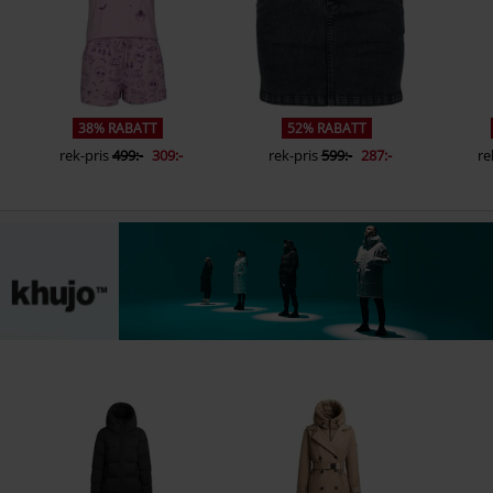
38% RABATT
52% RABATT
rek-pris
499:-
309:-
rek-pris
599:-
287:-
re