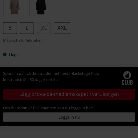
storlek
S
L
XL
XXL
Mått och storlekstabell
I lager
Spara in på fraktkostnaden och testa Backstage Club
kostnadsfritt i 30 dagar direkt:
Lägg prova-på-medlemskapet i varukorgen
Om du redan är BSC-medlem kan du logga in här:
Logga in nu