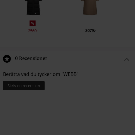
%
3079:-
2569:-
0 Recensioner
Berätta vad du tycker om "WEBB".
Skriv en recension