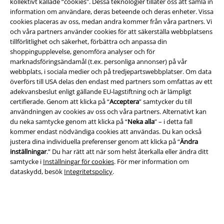
kollektivt kallade “cookies". Dessa teknologier tillåter oss att samla in
information om användare, deras beteende och deras enheter. Vissa
cookies placeras av oss, medan andra kommer från våra partners. Vi
och våra partners använder cookies för att säkerställa webbplatsens
tillförlitlighet och säkerhet, förbättra och anpassa din
shoppingupplevelse, genomföra analyser och för
Juridisk information/Villkor
marknadsföringsändamål (t.ex. personliga annonser) på vår
webbplats, i sociala medier och på tredjepartswebbplatser. Om data
Villkor
överförs till USA delas den endast med partners som omfattas av ett
adekvansbeslut enligt gällande EU-lagstiftning och är lämpligt
Om oss
certifierade. Genom att klicka på “
Acceptera
” samtycker du till
användningen av cookies av oss och våra partners. Alternativt kan
du neka samtycke genom att klicka på “
Neka alla
” – i detta fall
Ladda ner villkoren
kommer endast nödvändiga cookies att användas. Du kan också
justera dina individuella preferenser genom att klicka på “
Ändra
Avfallshantering och miljöskydd
inställningar
.” Du har rätt att när som helst återkalla eller ändra ditt
samtycke i
Inställningar för cookies
. För mer information om
Försäkran om överensstämmelse
dataskydd, besök
Integritetspolicy
.
Information om tillgänglighet
Inställningar för cookies