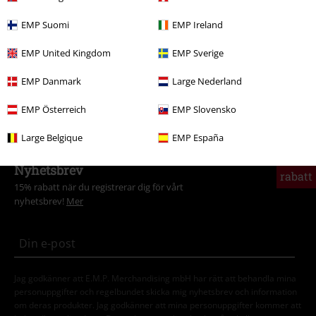
Rea %
OUTLET
Jackor
EMP Suomi
EMP Ireland
Tjejer
Kläder
Jackor
Vinterjackor
EMP United Kingdom
EMP Sverige
Kläder
Jackor
Vinterjackor
EMP Danmark
Large Nederland
Rea %
Tjejer
Kläder
Jackor
Vinterjackor
EMP Österreich
EMP Slovensko
Large Belgique
EMP España
15%
Nyhetsbrev
rabatt
15% rabatt när du registrerar dig för vårt
nyhetsbrev!
Mer
Jag godkänner att E.M.P. Merchandising mbH har rätt att behandla mina
personuppgifter och regelbundet skicka mig nyhetsbrev och information
om deras produkter. Jag godkänner att mina personuppgifter kommer att