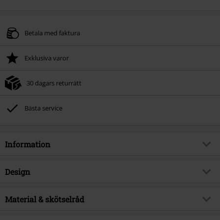
Betala med faktura
Exklusiva varor
30 dagars returrätt
Bästa service
Information
Artikelnummer
586235
Design
Titel
WEBB
Produkttyp
Vinterjacka
Brand
Material & skötselråd
Khujo
Mönster
plain
Produktämne
Basplagg, Streetwear