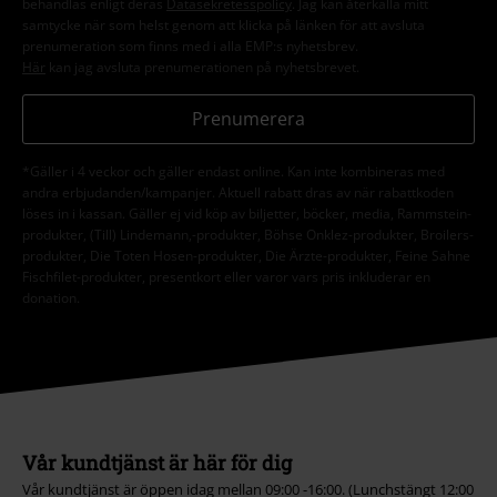
behandlas enligt deras
Datasekretesspolicy
. Jag kan återkalla mitt
samtycke när som helst genom att klicka på länken för att avsluta
prenumeration som finns med i alla EMP:s nyhetsbrev.
Här
kan jag avsluta prenumerationen på nyhetsbrevet.
Prenumerera
*Gäller i 4 veckor och gäller endast online. Kan inte kombineras med
andra erbjudanden/kampanjer. Aktuell rabatt dras av när rabattkoden
löses in i kassan. Gäller ej vid köp av biljetter, böcker, media, Rammstein-
produkter, (Till) Lindemann,-produkter, Böhse Onklez-produkter, Broilers-
produkter, Die Toten Hosen-produkter, Die Ärzte-produkter, Feine Sahne
Fischfilet-produkter, presentkort eller varor vars pris inkluderar en
donation.
Vår kundtjänst är här för dig
Vår kundtjänst är öppen idag mellan 09:00 -16:00. (Lunchstängt 12:00