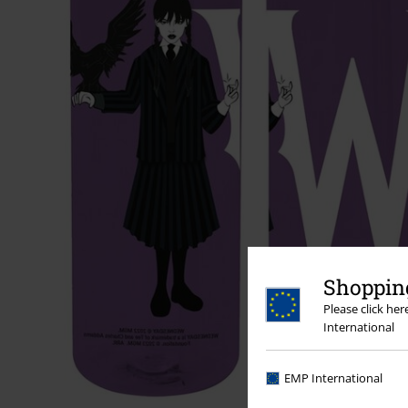
Shopping
Please click he
International
EMP International