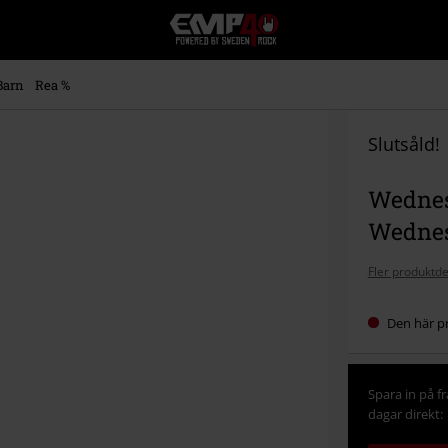
EMP
-
Musik,
Film,
Barn
Rea %
TV
&
Spelmerch
Slutsåld!
-
Alternativt
Wednesd
Mode
Wedne
Fler produktde
Den här pr
Spara in på f
dagar direkt: