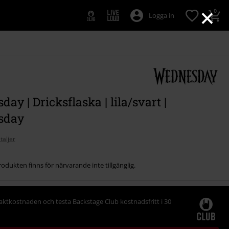
×
0
Logga in
ay | Dricksflaska | lila/svart |
sday
taljer
odukten finns för närvarande inte tillgänglig.
raktkostnaden och testa Backstage Club kostnadsfritt i 30