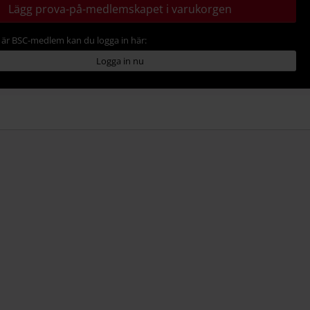
Lägg prova-på-medlemskapet i varukorgen
är BSC-medlem kan du logga in här:
Logga in nu