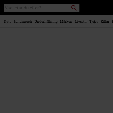
Gå till
Sök
Sök
huvudinnehåll
i
katalogen
Nytt
Bandmerch
Underhållning
Märken
Livsstil
Tjejer
Killar
https://www.emp-
shop.se/p/wednesday/588501St.html