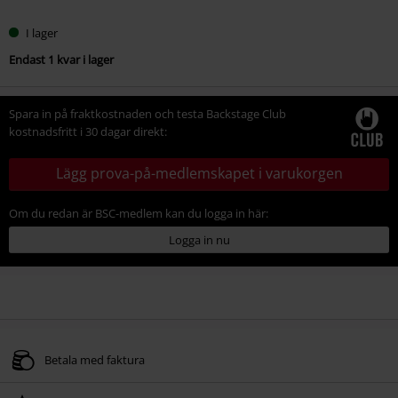
I lager
Endast 1 kvar i lager
Spara in på fraktkostnaden och testa Backstage Club
kostnadsfritt i 30 dagar direkt:
Lägg prova-på-medlemskapet i varukorgen
Om du redan är BSC-medlem kan du logga in här:
Logga in nu
Betala med faktura