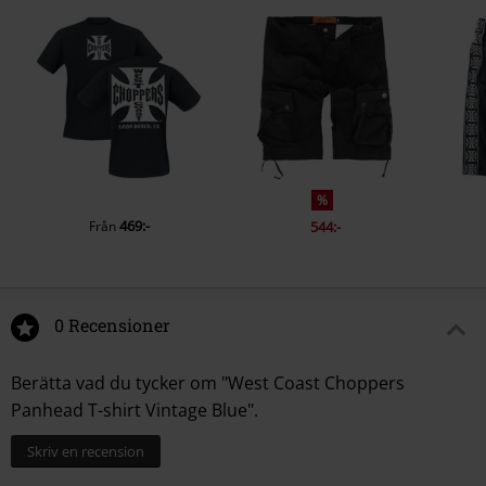
%
469:-
Från
544:-
0 Recensioner
Berätta vad du tycker om "West Coast Choppers
Panhead T-shirt Vintage Blue".
Skriv en recension