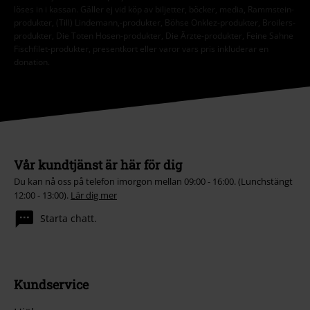
löses in i kassan. Gäller ej vid köp av biljetter, böcker, media, Rammstein-
produkter, (Till) Lindemann,-produkter, Böhse Onklez-produkter, Broilers-
produkter, Die Toten Hosen-produkter, Die Ärzte-produkter, Feine Sahne
Fischfilet-produkter, presentkort eller varor vars pris inkluderar en
donation.
Vår kundtjänst är här för dig
Du kan nå oss på telefon imorgon mellan 09:00 - 16:00. (Lunchstängt
12:00 - 13:00).
Lär dig mer
Starta chatt.
Kundservice