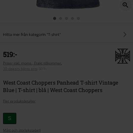
Hitta mer från kategorin "T-shirt"
519:-
Priser inkl. moms., Frakt tillkommer.
30-dagars bästa pris
:
311:-
West Coast Choppers Panhead T-shirt Vintage
Blue | T-shirt | blå | West Coast Choppers
Fler produktdetaljer
Välj
S
din
Mått och storlekstabell
storlek