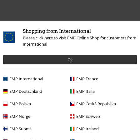
Shopping from International
Please click here to visit EMP Online Shop for customers from
International
Ok
More categories. More options.
Kläder & accessoarer
Toppar
T-Shirtar
EMP International
EMP France
Killar
Kläder
T-shirts & Linnen
T-shirts
EMP Deutschland
EMP Italia
Rea %
Kläder
T-shirts & Toppar
T-Shirts
EMP Polska
EMP Česká Republika
Plusstorlekar
Killar
T-shirts
EMP Norge
EMP Schweiz
Plusstorlekar
T-shirts & Toppar
T-shirts
EMP Suomi
EMP Ireland