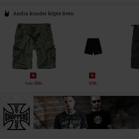
Andra kunder köpte även
%
%
359:-
519:-
Från