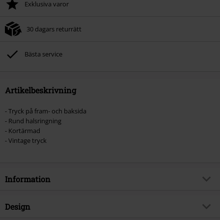
Exklusiva varor
30 dagars returrätt
Bästa service
Artikelbeskrivning
- Tryck på fram- och baksida
- Rund halsringning
- Kortärmad
- Vintage tryck
Information
Artikelnummer
574873
Design
Titel
West Coast Choppers Panhead T-