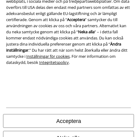
webbplats, i sociala medier och på tredjepartswebbplatser. Om data
Om oss
överförs till USA delas den endast med partners som omfattas av ett
adekvansbeslut enligt gällande EU-lagstiftning och är lämpligt
certifierade. Genom att klicka på “
Acceptera
” samtycker du till
Ladda ner villkoren
användningen av cookies av oss och våra partners. Alternativt kan
du neka samtycke genom att klicka på “
Neka alla
” – i detta fall
Avfallshantering och miljöskydd
kommer endast nödvändiga cookies att användas. Du kan också
justera dina individuella preferenser genom att klicka på “
Ändra
Försäkran om överensstämmelse
inställningar
.” Du har rätt att när som helst återkalla eller ändra ditt
samtycke i
Inställningar för cookies
. För mer information om
Information om tillgänglighet
dataskydd, besök
Integritetspolicy
.
Inställningar för cookies
Bekräfta ångrat köp
Alla priser inkl. moms.
Fraktkostnad tillkommer.
© 1986-2026 E.M.P. Merchandising HGmbH
Acceptera