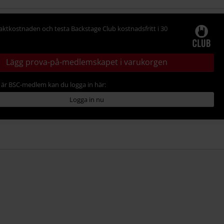
raktkostnaden och testa Backstage Club kostnadsfritt i 30
Lägg prova-på-medlemskapet i varukorgen
är BSC-medlem kan du logga in här:
Logga in nu