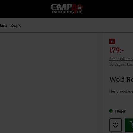
EMP
-
Musik,
Film,
Barn
Rea %
TV
&
Spelmerch
%
-
179:-
Alternativt
Priser inkl. m
Mode
30-dagars bäs
Wolf Ro
Fler produktde
Välj
I lager
din
storlek