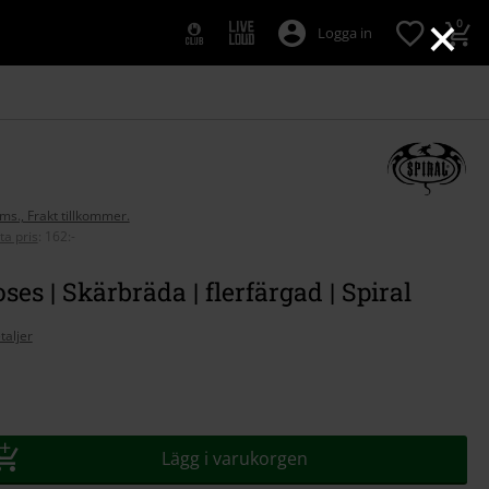
×
0
Logga in
oms., Frakt tillkommer.
ta pris
:
162:-
ses | Skärbräda | flerfärgad | Spiral
taljer
Lägg i varukorgen