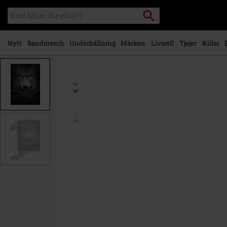
Gå till
Sök
Sök
huvudinnehåll
i
katalogen
Nytt
Bandmerch
Underhållning
Märken
Livsstil
Tjejer
Killar
https://www.emp-
shop.se/p/wolf-
roses/593689St.html