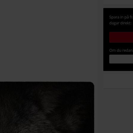
Spara in på f
dagar direkt:
Om du redan 