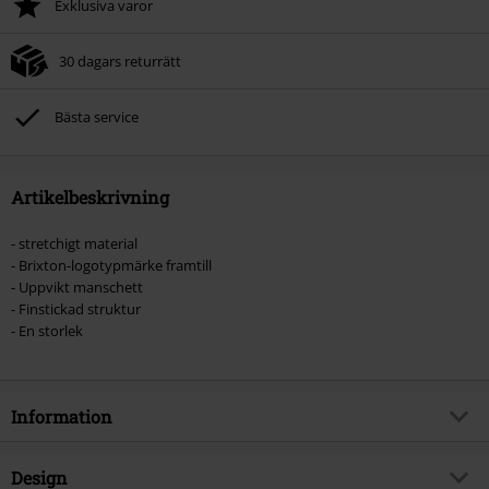
Exklusiva varor
30 dagars returrätt
Bästa service
Artikelbeskrivning
- stretchigt material
- Brixton-logotypmärke framtill
- Uppvikt manschett
- Finstickad struktur
- En storlek
Information
Artikelnummer
580901
Design