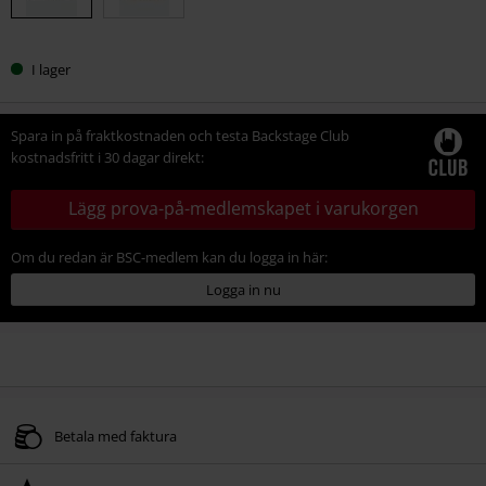
I lager
Spara in på fraktkostnaden och testa Backstage Club
kostnadsfritt i 30 dagar direkt:
Lägg prova-på-medlemskapet i varukorgen
Om du redan är BSC-medlem kan du logga in här:
Logga in nu
Betala med faktura