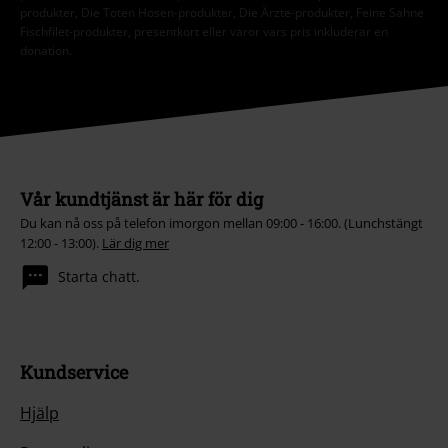
produkter, Die Toten Hosen-produkter, Die Ärzte-produkter, Feine Sahne
Fischfilet-produkter, presentkort eller varor vars pris inkluderar en
donation.
Vår kundtjänst är här för dig
Du kan nå oss på telefon imorgon mellan 09:00 - 16:00. (Lunchstängt
12:00 - 13:00).
Lär dig mer
Starta chatt.
Kundservice
Hjälp