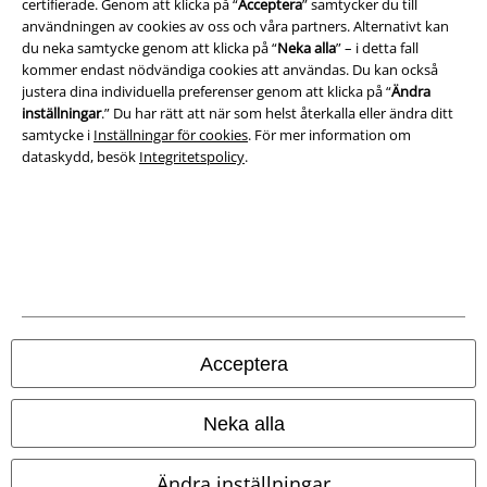
certifierade. Genom att klicka på “
Acceptera
” samtycker du till
användningen av cookies av oss och våra partners. Alternativt kan
Ladda ner villkoren
du neka samtycke genom att klicka på “
Neka alla
” – i detta fall
kommer endast nödvändiga cookies att användas. Du kan också
Avfallshantering och miljöskydd
justera dina individuella preferenser genom att klicka på “
Ändra
inställningar
.” Du har rätt att när som helst återkalla eller ändra ditt
Försäkran om överensstämmelse
samtycke i
Inställningar för cookies
. För mer information om
dataskydd, besök
Integritetspolicy
.
Information om tillgänglighet
Inställningar för cookies
Bekräfta ångrat köp
Alla priser inkl. moms.
Fraktkostnad tillkommer.
© 1986-2026 E.M.P. Merchandising HGmbH
Acceptera
Neka alla
Våra onlinebutiker
Ändra inställningar