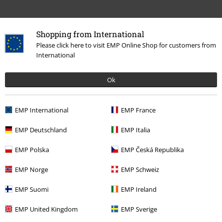
Shopping from International
Please click here to visit EMP Online Shop for customers from
International
Ok
More categories. More options.
Tjejer
Accessoarer
Mössor
EMP International
EMP France
Killar
Accessoarer
Mössor
EMP Deutschland
EMP Italia
Nytt
Accessoarer
Mössor
EMP Polska
EMP Česká Republika
Rea %
Tjejer
Accessoarer
EMP Norge
EMP Schweiz
Rea %
Killar
Accessoarer
EMP Suomi
EMP Ireland
EMP United Kingdom
EMP Sverige