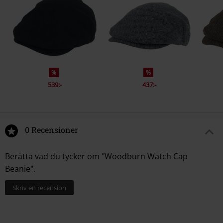
%
%
539:-
437:-
0 Recensioner
Berätta vad du tycker om "Woodburn Watch Cap
Beanie".
Skriv en recension