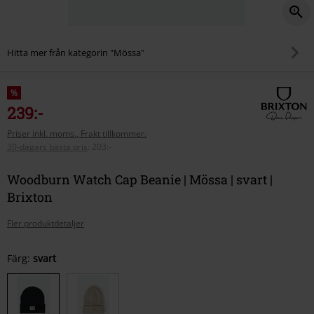
Hitta mer från kategorin "Mössa"
%
239:-
Priser inkl. moms., Frakt tillkommer.
30-dagars bästa pris
:
203:-
Woodburn Watch Cap Beanie | Mössa | svart |
Brixton
Fler produktdetaljer
Välj
Färg:
svart
din
storlek