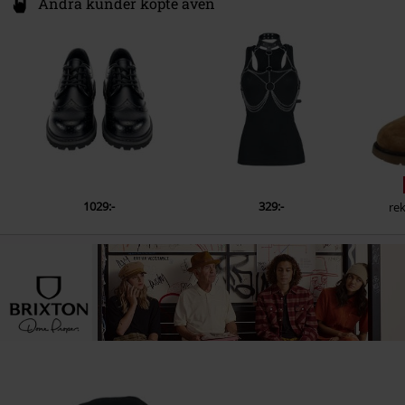
Andra kunder köpte även
1029:-
329:-
rek