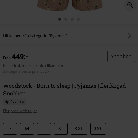
Hitta mer från kategorin "Pyjamas"
449:-
Snobben
Från
Priser inkl. moms., Frakt tillkommer.
30-dagars bästa pris
:
382:-
Woodstock - Born to sleep | Pyjamas | flerfärgad |
Snobben
Exklusiv
Fler produktdetaljer
Välj
S
M
L
XL
XXL
3XL
din