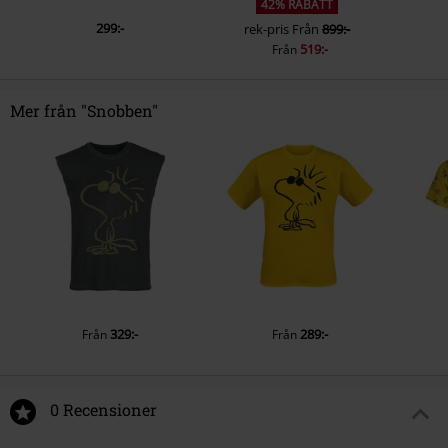
42% RABATT
299:-
rek-pris
Från
899:-
519:-
Från
Mer från "Snobben"
329:-
289:-
Från
Från
0 Recensioner