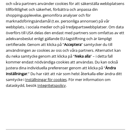
och våra partners använder cookies för att säkerställa webbplatsens
tillförlitlighet och säkerhet, förbättra och anpassa din
A Warner Music Group Company
shoppingupplevelse, genomföra analyser och för
marknadsföringsändamål (t.ex. personliga annonser) på vår
webbplats, i sociala medier och på tredjepartswebbplatser. Om data
överförs till USA delas den endast med partners som omfattas av ett
adekvansbeslut enligt gällande EU-lagstiftning och är lämpligt
certifierade. Genom att klicka på “
Acceptera
” samtycker du till
användningen av cookies av oss och våra partners. Alternativt kan
du neka samtycke genom att klicka på “
Neka alla
” – i detta fall
kommer endast nödvändiga cookies att användas. Du kan också
justera dina individuella preferenser genom att klicka på “
Ändra
inställningar
.” Du har rätt att när som helst återkalla eller ändra ditt
samtycke i
Inställningar för cookies
. För mer information om
dataskydd, besök
Integritetspolicy
.
Juridisk information/Villkor
Villkor
Om oss