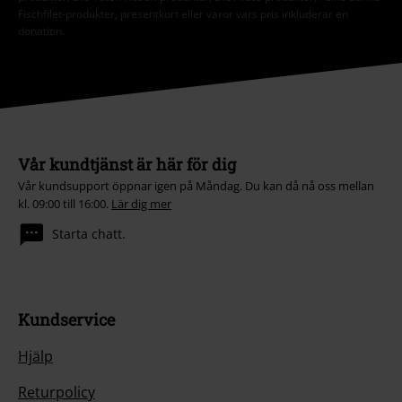
Fischfilet-produkter, presentkort eller varor vars pris inkluderar en
donation.
Vår kundtjänst är här för dig
Vår kundsupport öppnar igen på Måndag. Du kan då nå oss mellan
kl. 09:00 till 16:00.
Lär dig mer
Starta chatt.
Kundservice
Hjälp
Returpolicy