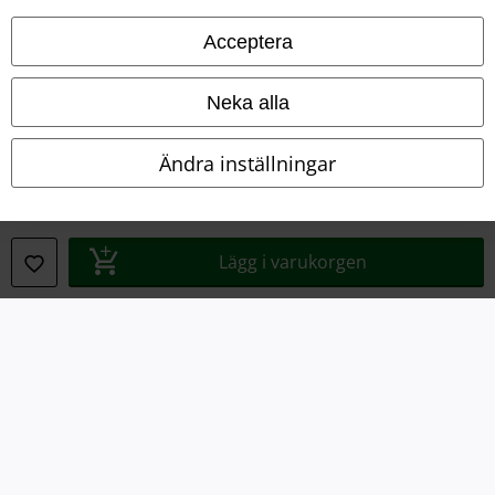
Ladda ner villkoren
Acceptera
Avfallshantering och miljöskydd
Neka alla
Försäkran om överensstämmelse
Ändra inställningar
Information om tillgänglighet
Inställningar för cookies
Lägg i varukorgen
Bekräfta ångrat köp
Alla priser inkl. moms.
Fraktkostnad tillkommer.
© 1986-2026 E.M.P. Merchandising HGmbH
Våra onlinebutiker