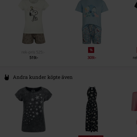
info@license-factory.biz
Fickor
Bakfickor
Färg
flerfärgad
%
rek-pris
525:-
519:-
309:-
re
Andra kunder köpte även