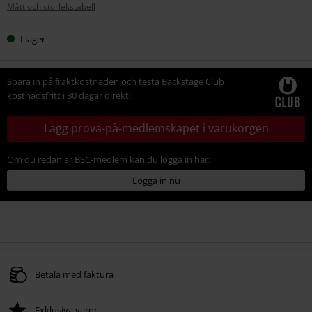
Mått och storlekstabell
storlek
I lager
Spara in på fraktkostnaden och testa Backstage Club
kostnadsfritt i 30 dagar direkt:
Lägg prova-på-medlemskapet i varukorgen
Om du redan är BSC-medlem kan du logga in här:
Logga in nu
Betala med faktura
Exklusiva varor