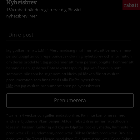
Nyhetsbrev
rabatt
15% rabatt när du registrerar dig för vårt
nyhetsbrev!
Mer
Jag godkänner att E.M.P. Merchandising mbH har rätt att behandla mina
personuppgifter och regelbundet skicka mig nyhetsbrev och information
om deras produkter. Jag godkänner att mina personuppgifter kommer att
behandlas enligt deras
Datasekretesspolicy
. Jag kan återkalla mitt
samtycke när som helst genom att klicka på länken för att avsluta
prenumeration som finns med i alla EMP:s nyhetsbrev.
Här
kan jag avsluta prenumerationen på nyhetsbrevet.
Prenumerera
*Gäller i 4 veckor och gäller endast online. Kan inte kombineras med
andra erbjudanden/kampanjer. Aktuell rabatt dras av när rabattkoden
löses in i kassan. Gäller ej vid köp av biljetter, böcker, media, Rammstein-
produkter, (Till) Lindemann,-produkter, Böhse Onklez-produkter, Broilers-
produkter, Die Toten Hosen-produkter, Die Ärzte-produkter, Feine Sahne