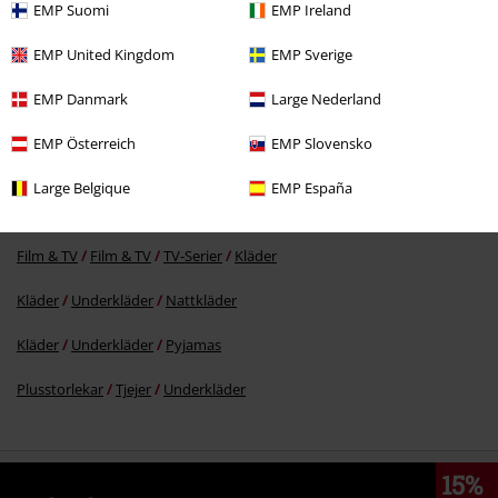
EMP Suomi
EMP Ireland
EMP United Kingdom
EMP Sverige
449:-
Från
EMP Danmark
Large Nederland
EMP Österreich
EMP Slovensko
More categories. More options.
Large Belgique
EMP España
Film & TV
Film & TV
Snobben
Film & TV
Film & TV
TV-Serier
Kläder
Kläder
Underkläder
Nattkläder
Kläder
Underkläder
Pyjamas
Plusstorlekar
Tjejer
Underkläder
15%