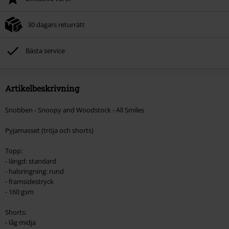
30 dagars returrätt
Bästa service
Artikelbeskrivning
Snobben - Snoopy and Woodstock - All Smiles
Pyjamasset (tröja och shorts)
Topp:
- längd: standard
- halsringning: rund
- framsidestryck
- 160 gsm
Shorts:
- låg midja