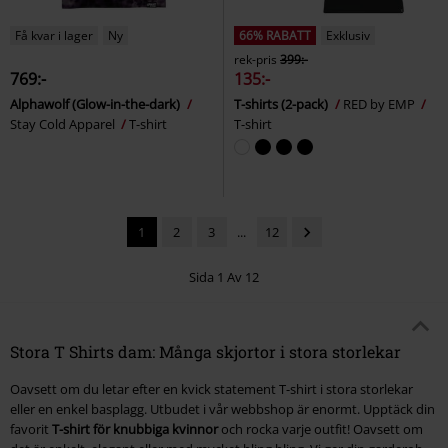
Få kvar i lager
Ny
66% RABATT
Exklusiv
rek-pris
399:-
769:-
135:-
Alphawolf (Glow-in-the-dark)
T-shirts (2-pack)
RED by EMP
Stay Cold Apparel
T-shirt
T-shirt
1
2
3
...
12
Sida 1 Av 12
Stora T Shirts dam: Många skjortor i stora storlekar
Oavsett om du letar efter en kvick statement T-shirt i stora storlekar
eller en enkel basplagg. Utbudet i vår webbshop är enormt. Upptäck din
favorit
T-shirt för knubbiga kvinnor
och rocka varje outfit! Oavsett om