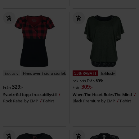
Exklusiv
Finns även i stora storlekar
55% RABATT
Exklusiv
rek-pris
Från
699:-
329:-
309:-
Från
Från
Svart/röd topp i rockabillystil
When The Heart Rules The Mind
Rock Rebel by EMP
T-shirt
Black Premium by EMP
T-shirt