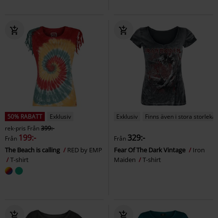
50% RABATT
Exklusiv
Exklusiv
Finns även i stora storlekar
rek-pris
Från
399:-
199:-
329:-
Från
Från
The Beach is calling
RED by EMP
Fear Of The Dark Vintage
Iron
T-shirt
Maiden
T-shirt