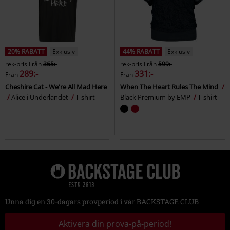
20% RABATT
Exklusiv
44% RABATT
Exklusiv
rek-pris
Från
365:-
rek-pris
Från
599:-
289:-
331:-
Från
Från
Cheshire Cat - We're All Mad Here
When The Heart Rules The Mind
Alice i Underlandet
T-shirt
Black Premium by EMP
T-shirt
Unna dig en 30-dagars provperiod i vår BACKSTAGE CLUB
Aktivera din prova-på-period!