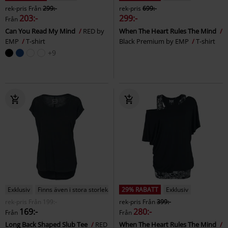
rek-pris
Från
299:-
rek-pris
699:-
203:-
299:-
Från
Can You Read My Mind
RED by
When The Heart Rules The Mind
EMP
T-shirt
Black Premium by EMP
T-shirt
+9
Exklusiv
Finns även i stora storlekar
29% RABATT
Exklusiv
rek-pris
Från
199:-
rek-pris
Från
399:-
169:-
280:-
Från
Från
Long Back Shaped Slub Tee
RED
When The Heart Rules The Mind