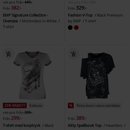
rek-pris
Från
449:-
rek-pris
Från
399:-
382:-
329:-
Från
Från
EMP Signature Collection -
Fashion V-Top
Black Premium
Oversize
Motionless In White
by EMP
T-shirt
T-shirt
25% RABATT
Exklusiv
%
Finns även i stora storlekar
rek-pris
Från
399:-
299:-
389:-
Från
Från
T-shirt med korptryck
Black
Kitty Spellbook Top
Heartless