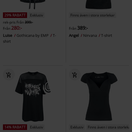
29% RABATT
Exklusiv
Finns även i stora storlekar
rek-pris
Från
399:-
280:-
389:-
Från
Från
Luise
Gothicana by EMP
T-
Angel
Nirvana
T-shirt
shirt
14% RABATT
Exklusiv
Exklusiv
Finns även i stora storlekar