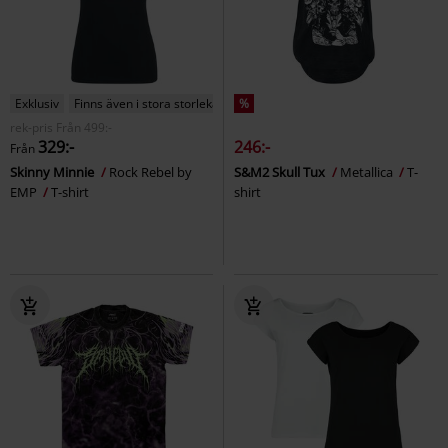
Exklusiv
Finns även i stora storlekar
%
rek-pris
Från
499:-
329:-
246:-
Från
Skinny Minnie
Rock Rebel by
S&M2 Skull Tux
Metallica
T-
EMP
T-shirt
shirt