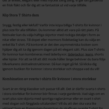
det är enkelt, elegant eller med mycket bling bling. Vi ger din garderob
en frisk fläkt och får dig att se fantastisk ut vid varje tillfälle.
Köp Stora T Shirts dam
Snygg, festlig eller lekfull? Varför inte köpa billiga T-shirts för kvinnor i
plus size för alla tillfällen. Du kommer alltid att vara på rätt plats. På
festivaler kan du välja häftiga skjortor med rockiga detaljer i form av
nitar eller strass. Till dopet eller mormors födelsedag kan du välja en
enkel lila T-shirt. På kontoret är det den asymmetriska looken som
hjälper dig att ta dig igenom dagen på ett elegant sätt. Plus size T-shirts
för kvinnor kan kombineras med läderbyxor,
läderjackor
,
Jeans
, shorts
eller kjolar. För att se till att ditt mode håller länge behöver du bara följa
tillverkarens skötselinstruktioner. Då kan inget gå fel. Så klicka dig
igenom butiken för kvinnor i stora storlekar och shoppa vad du vill!
Kombination av svarta t-shirts för kvinnor i stora storlekar
Svart är en riktig klassiker och passar till allt. Det är därför svarta t-shirts
i stora storlekar för kvinnor bör finnas i varje garderob. Vad sägs om en
svart plus size-skjorta med sportiga raglanärmar eller en svart t-shirt
med slogan och färgglada uttalanden? Vill du att den ska vara lite
vildare? Som en Rammstein-fangirl kan du skaffa en ovanlig T-shirt för