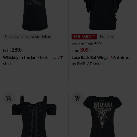
Finns även i stora storlekar
48% RABATT
Exklusiv
rek-pris
Från
599:-
289:-
309:-
Från
Från
Whiskey In the Jar
Metallica
T-
Lace Back Bat Wings
Gothicana
shirt
by EMP
T-shirt