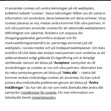
Nyhetsbrev
rabatt
15% rabatt när du registrerar dig för vårt
Vi använder cookies och andra teknologier på vår webbplats,
nyhetsbrev!
Mer
kollektivt kallade “cookies". Dessa teknologier tillåter oss att samla in
information om användare, deras beteende och deras enheter. Vissa
cookies placeras av oss, medan andra kommer från våra partners. Vi
och våra partners använder cookies för att säkerställa webbplatsens
tillförlitlighet och säkerhet, förbättra och anpassa din
shoppingupplevelse, genomföra analyser och för
Jag godkänner att E.M.P. Merchandising mbH har rätt att behandla mina
personuppgifter och regelbundet skicka mig nyhetsbrev och information
marknadsföringsändamål (t.ex. personliga annonser) på vår
om deras produkter. Jag godkänner att mina personuppgifter kommer att
webbplats, i sociala medier och på tredjepartswebbplatser. Om data
behandlas enligt deras
Datasekretesspolicy
. Jag kan återkalla mitt
överförs till USA delas den endast med partners som omfattas av ett
samtycke när som helst genom att klicka på länken för att avsluta
adekvansbeslut enligt gällande EU-lagstiftning och är lämpligt
prenumeration som finns med i alla EMP:s nyhetsbrev.
certifierade. Genom att klicka på “
Acceptera
” samtycker du till
Här
kan jag avsluta prenumerationen på nyhetsbrevet.
användningen av cookies av oss och våra partners. Alternativt kan
du neka samtycke genom att klicka på “
Neka alla
” – i detta fall
Prenumerera
kommer endast nödvändiga cookies att användas. Du kan också
justera dina individuella preferenser genom att klicka på “
Ändra
inställningar
.” Du har rätt att när som helst återkalla eller ändra ditt
*Gäller i 4 veckor och gäller endast online. Kan inte kombineras med
samtycke i
Inställningar för cookies
. För mer information om
andra erbjudanden/kampanjer. Aktuell rabatt dras av när rabattkoden
dataskydd, besök
Integritetspolicy
.
löses in i kassan. Gäller ej vid köp av biljetter, böcker, media, Rammstein-
produkter, (Till) Lindemann,-produkter, Böhse Onklez-produkter, Broilers-
produkter, Die Toten Hosen-produkter, Die Ärzte-produkter, Feine Sahne