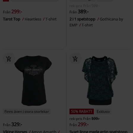
rek-pris
Från
599:-
299:-
389:-
Från
Från
Tarot Top
Heartless
T-shirt
2 i 1 spetstopp
Gothicana by
EMP
T-shirt
Finns även i stora storlekar
50% RABATT
Exklusiv
rek-pris
Från
599:-
329:-
299:-
Från
Från
Viking Horses
Amon Amarth
Svart linne mede grön spetstopp