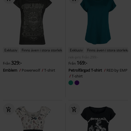
Exklusiv
Finns även i stora storlekar
Exklusiv
Finns även i stora storlekar
rek-pris
Från
299:-
329:-
169:-
Från
Från
Emblem
Powerwolf
T-shirt
Petrolfärgad T-shirt
RED by EMP
T-shirt