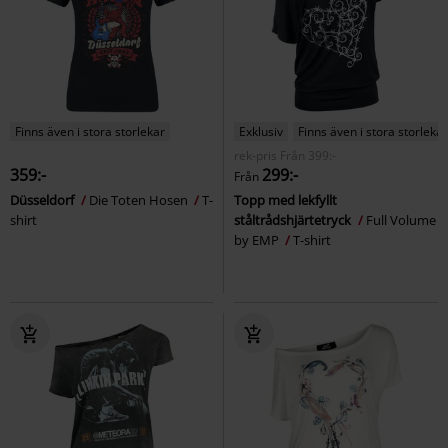
Finns även i stora storlekar
Exklusiv
Finns även i stora storlekar
rek-pris
Från
399:-
359:-
299:-
Från
Düsseldorf
Die Toten Hosen
T-
Topp med lekfyllt
shirt
ståltrådshjärtetryck
Full Volume
by EMP
T-shirt