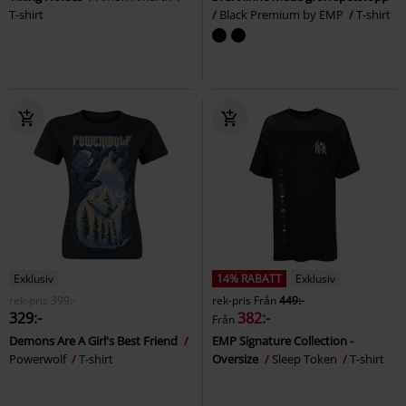
T-shirt
Black Premium by EMP
T-shirt
Exklusiv
14% RABATT
Exklusiv
rek-pris
399:-
rek-pris
Från
449:-
329:-
382:-
Från
Demons Are A Girl's Best Friend
EMP Signature Collection -
Powerwolf
T-shirt
Oversize
Sleep Token
T-shirt