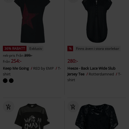
36% RABATT
Exklusiv
%
Finns även i stora storlekar
rek-pris
Från
399:-
254:-
280:-
Från
Keep Me Going
RED by EMP
T-
Heeze - Back Lace Wide Slub
shirt
Jersey Tee
Rotterdamned
T-
shirt