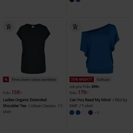
%
Finns även i stora storlekar
55% RABATT
Exklusiv
rek-pris
Från
399:-
159:-
179:-
Från
Från
Ladies Organic Extended
Can You Read My Mind
RED by
Shoulder Tee
Urban Classics
T-
EMP
T-shirt
shirt
+9