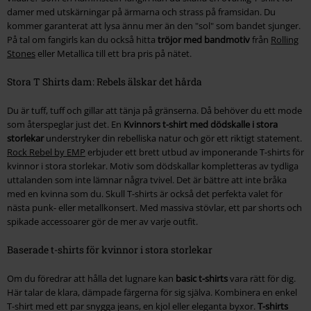
damer med utskärningar på ärmarna och strass på framsidan. Du
kommer garanterat att lysa ännu mer än den "sol" som bandet sjunger.
På tal om fangirls kan du också hitta
tröjor med bandmotiv
från
Rolling
Stones
eller Metallica till ett bra pris på nätet.
Stora T Shirts dam: Rebels älskar det hårda
Du är tuff, tuff och gillar att tänja på gränserna. Då behöver du ett mode
som återspeglar just det. En
Kvinnors t-shirt med dödskalle i stora
storlekar
understryker din rebelliska natur och gör ett riktigt statement.
Rock Rebel by EMP
erbjuder ett brett utbud av imponerande T-shirts för
kvinnor i stora storlekar. Motiv som dödskallar kompletteras av tydliga
uttalanden som inte lämnar några tvivel. Det är bättre att inte bråka
med en kvinna som du. Skull T-shirts är också det perfekta valet för
nästa punk- eller metallkonsert. Med massiva stövlar, ett par shorts och
spikade accessoarer gör de mer av varje outfit.
Baserade t-shirts för kvinnor i stora storlekar
Om du föredrar att hålla det lugnare kan
basic t-shirts
vara rätt för dig.
Här talar de klara, dämpade färgerna för sig själva. Kombinera en enkel
T-shirt med ett par snygga jeans, en kjol eller eleganta byxor.
T-shirts