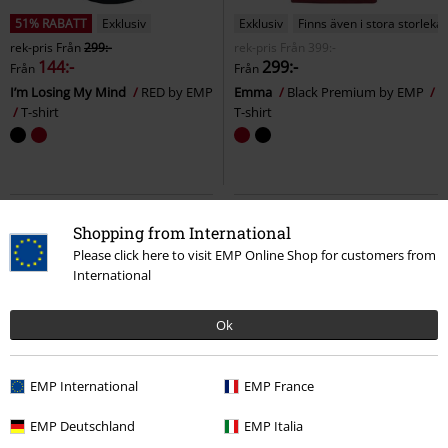
51% RABATT
Exklusiv
Exklusiv
Finns även i stora storlekar
rek-pris
Från
299:-
rek-pris
Från
399:-
144:-
299:-
Från
Från
I’m Losing My Mind
RED by EMP
Emma
Black Premium by EMP
T-shirt
T-shirt
Shopping from International
Please click here to visit EMP Online Shop for customers from
International
Ok
EMP International
EMP France
Finns även i stora storlekar
Exklusiv
Finns även i stora storlekar
EMP Deutschland
EMP Italia
289:-
329:-