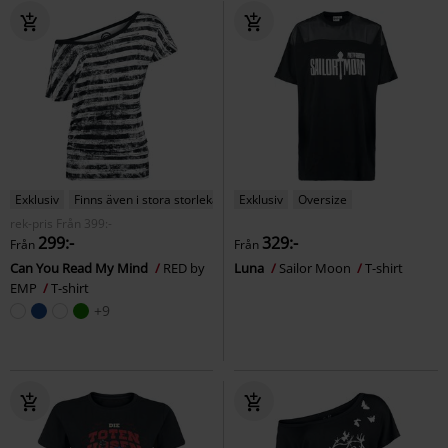
Exklusiv
Finns även i stora storlekar
Exklusiv
Oversize
rek-pris
Från
399:-
299:-
329:-
Från
Från
Can You Read My Mind
RED by
Luna
Sailor Moon
T-shirt
EMP
T-shirt
+9