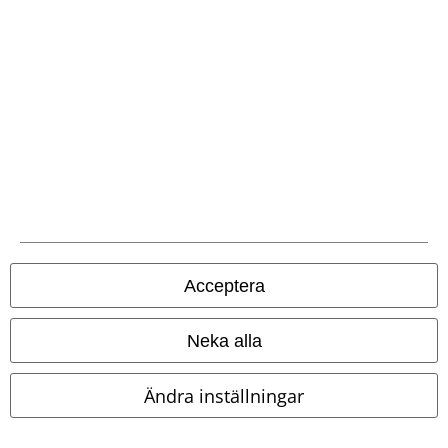
Fischfilet-produkter, presentkort eller varor vars pris inkluderar en
donation.
Vår kundtjänst är här för dig
Vår kundsupport öppnar igen på Måndag. Du kan då nå oss mellan
kl. 09:00 till 16:00.
Lär dig mer
Starta chatt.
Acceptera
Neka alla
Kundservice
Hjälp
Ändra inställningar
Returpolicy