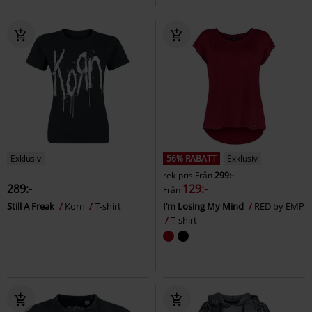
Exklusiv
56% RABATT
Exklusiv
rek-pris
Från
299:-
289:-
129:-
Från
Still A Freak
Korn
T-shirt
I’m Losing My Mind
RED by EMP
T-shirt