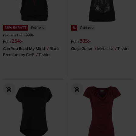
36% RABATT
Exklusiv
%
Exklusiv
rek-pris
Från
399:-
254:-
305:-
Från
Från
Can You Read My Mind
Black
Ouija Guitar
Metallica
T-shirt
Premium by EMP
T-shirt