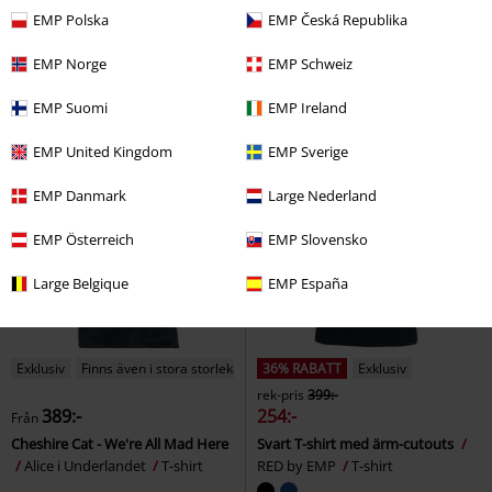
Från
Från
EMP Polska
EMP Česká Republika
Moth
Bad Omens
T-shirt
Metal Circle
Powerwolf
T-shirt
EMP Norge
EMP Schweiz
EMP Suomi
EMP Ireland
EMP United Kingdom
EMP Sverige
EMP Danmark
Large Nederland
EMP Österreich
EMP Slovensko
Large Belgique
EMP España
Exklusiv
Finns även i stora storlekar
36% RABATT
Exklusiv
rek-pris
399:-
389:-
254:-
Från
Cheshire Cat - We're All Mad Here
Svart T-shirt med ärm-cutouts
Alice i Underlandet
T-shirt
RED by EMP
T-shirt