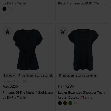
by EMP
T-shirt
Black Premium by EMP
T-shirt
Exklusiv
Finns även i stora storlekar
Finns även i stora storlekar
rek-pris
Från
499:-
329:-
129:-
Från
Från
Princess Of The Night
Gothicana
Ladies Extended Shoulder Tee
by EMP
T-shirt
Urban Classics
T-shirt
+18