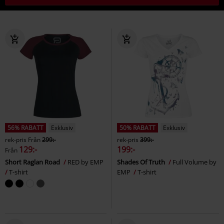
56% RABATT
Exklusiv
50% RABATT
Exklusiv
rek-pris
Från
299:-
rek-pris
399:-
129:-
199:-
Från
Short Raglan Road
RED by EMP
Shades Of Truth
Full Volume by
T-shirt
EMP
T-shirt