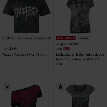
Exklusiv
Finns även i stora storlekar
48% RABATT
Exklusiv
rek-pris
Från
599:-
329:-
309:-
Från
Från
Roses
Paleface Swiss
T-shirt
Ledigt skuren tröja med tryck och
huva
Rock Rebel by EMP
T-
shirt