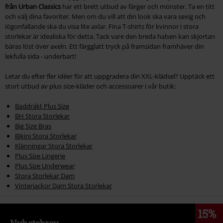
från Urban Classics
har ett brett utbud av färger och mönster. Ta en titt
och välj dina favoriter. Men om du vill att din look ska vara sexig och
iögonfallande ska du visa lite axlar. Fina T-shirts för kvinnor i stora
storlekar är idealiska för detta. Tack vare den breda halsen kan skjortan
bäras löst över axeln. Ett färgglatt tryck på framsidan framhäver din
lekfulla sida - underbart!
Letar du efter fler idéer för att uppgradera din XXL-klädsel? Upptäck ett
stort utbud av plus size-kläder och accessoarer i vår butik:
Baddräkt Plus Size
BH Stora Storlekar
Big Size Bras
Bikini Stora Storlekar
Klänningar Stora Storlekar
Plus Size Lingerie
Plus Size Underwear
Stora Storlekar Dam
Vinterjackor Dam Stora Storlekar
15%