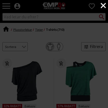
×
EMP
0
-
Musik,
Sök
Sök
Film,
i
TV
katalogen
&
Plusstorlekar
Tjejer
T-shirts (710)
Spelmerch
-
Alternativt
Filtrera
Mode
32% RABATT
Exklusiv
57% RABATT
Exklusiv