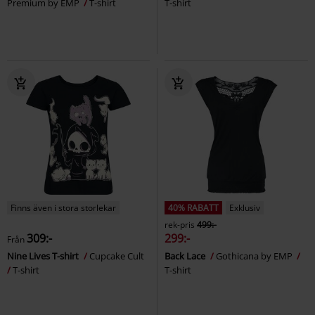
Premium by EMP
T-shirt
T-shirt
Finns även i stora storlekar
40% RABATT
Exklusiv
rek-pris
499:-
309:-
299:-
Från
Nine Lives T-shirt
Cupcake Cult
Back Lace
Gothicana by EMP
T-shirt
T-shirt