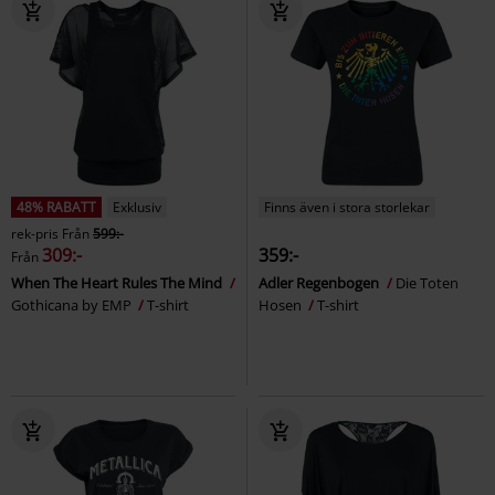
48% RABATT
Exklusiv
Finns även i stora storlekar
rek-pris
Från
599:-
309:-
359:-
Från
When The Heart Rules The Mind
Adler Regenbogen
Die Toten
Gothicana by EMP
T-shirt
Hosen
T-shirt