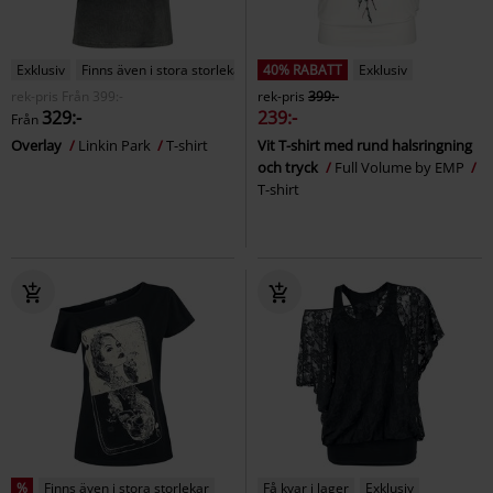
Exklusiv
Finns även i stora storlekar
40% RABATT
Exklusiv
rek-pris
Från
399:-
rek-pris
399:-
329:-
239:-
Från
Overlay
Linkin Park
T-shirt
Vit T-shirt med rund halsringning
och tryck
Full Volume by EMP
T-shirt
%
Finns även i stora storlekar
Få kvar i lager
Exklusiv