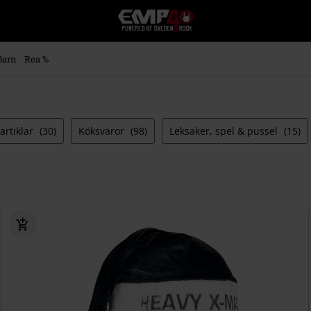
EMP
-
Musik,
Film,
Barn
Rea %
TV
&
Spelmerch
-
Alternativt
artiklar
(30)
Köksvaror
(98)
Leksaker, spel & pussel
(15)
Mode