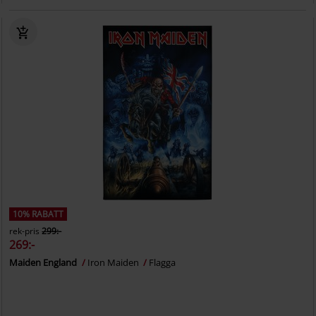
10% RABATT
rek-pris
299:-
269:-
Maiden England
Iron Maiden
Flagga