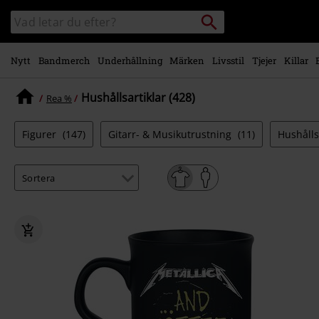
Gå till
Sök
Sök
huvudinnehåll
i
katalogen
Nytt
Bandmerch
Underhållning
Märken
Livsstil
Tjejer
Killar
Hushållsartiklar (428)
Rea %
Figurer
(147)
Gitarr- & Musikutrustning
(11)
Hushålls