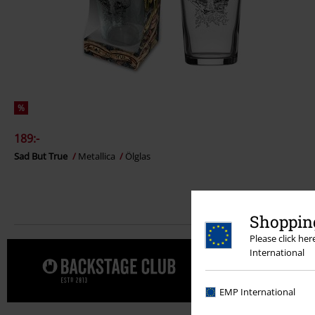
%
189:-
Sad But True
Metallica
Ölglas
Shopping
Please click he
International
Unna dig e
EMP International