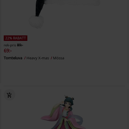
22% RABATT
rek-pris
89:-
69:-
Tomteluva
Heavy X-mas
Mössa