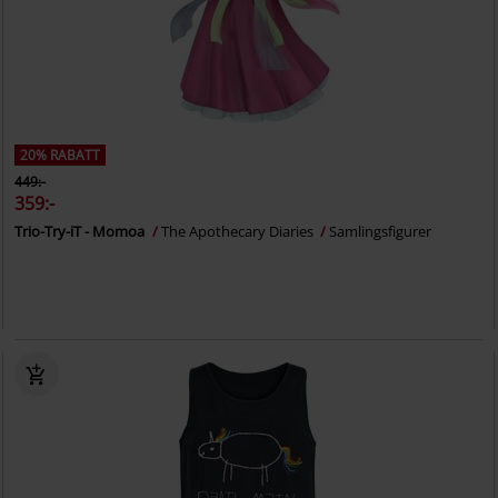
20% RABATT
449:-
359:-
Trio-Try-iT - Momoa
The Apothecary Diaries
Samlingsfigurer