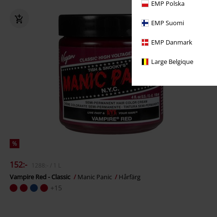
EMP Polska
EMP Suomi
EMP Danmark
Large Belgique
%
152:-
1288:- / 1 L
Vampire Red - Classic
Manic Panic
Hårfärg
+15