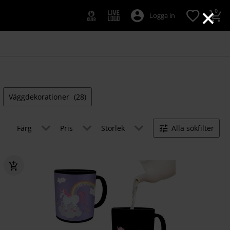
×
0
Logga in
Väggdekorationer
(28)
Färg
Pris
Storlek
Alla sökfilter