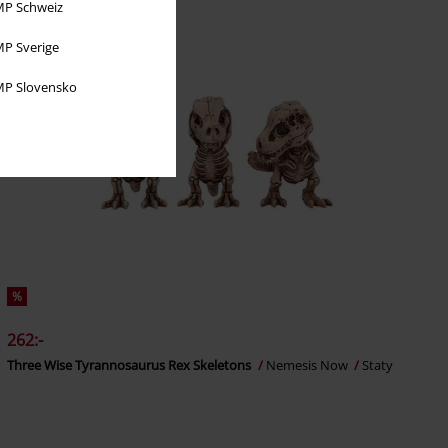
P Schweiz
P Sverige
P Slovensko
%
262:-
Three Wise Tyrannosaurus Rex Skeletons
Nemesis Now
Staty