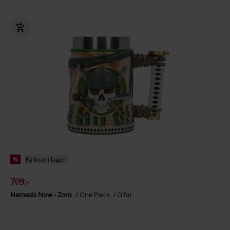
%
Få kvar i lager
709:-
Nemesis Now - Zoro
One Piece
Ölfat