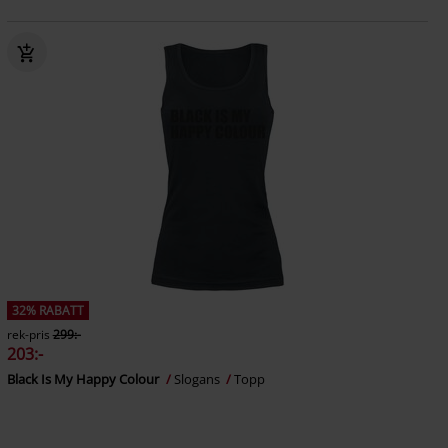
32% RABATT
rek-pris
299:-
203:-
Black Is My Happy Colour
Slogans
Topp