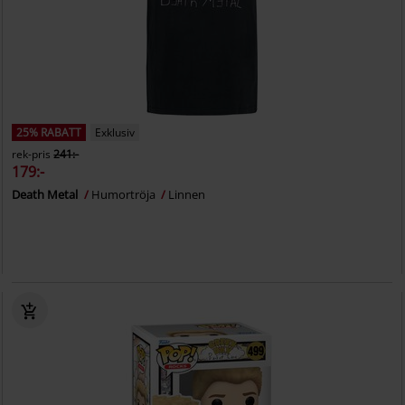
25% RABATT
Exklusiv
rek-pris
241:-
179:-
Death Metal
Humortröja
Linnen