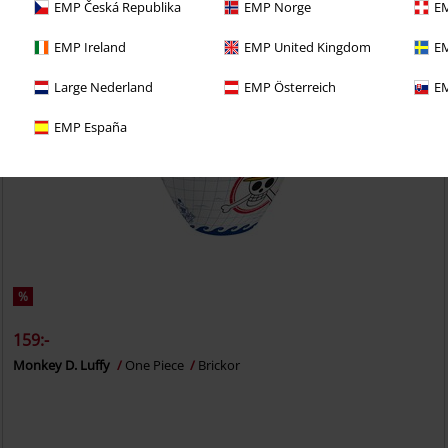
EMP Česká Republika
EMP Norge
EM
EMP Ireland
EMP United Kingdom
EM
Large Nederland
EMP Österreich
EM
EMP España
%
159:-
Monkey D. Luffy
One Piece
Brickor