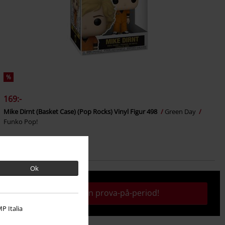
%
169:-
Mike Dirnt (Basket Case) (Pop Rocks) Vinyl Figur 498
Green Day
Funko Pop!
Ok
Aktivera din prova-på-period!
P Italia