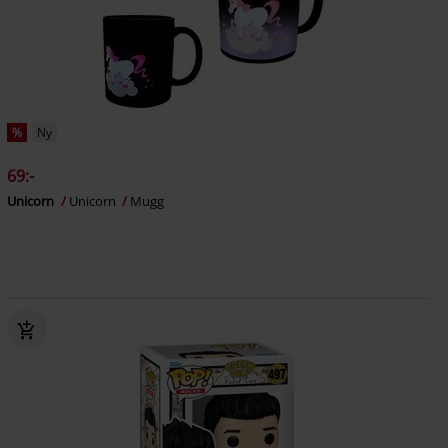
%
Ny
69:-
Unicorn
Unicorn
Mugg