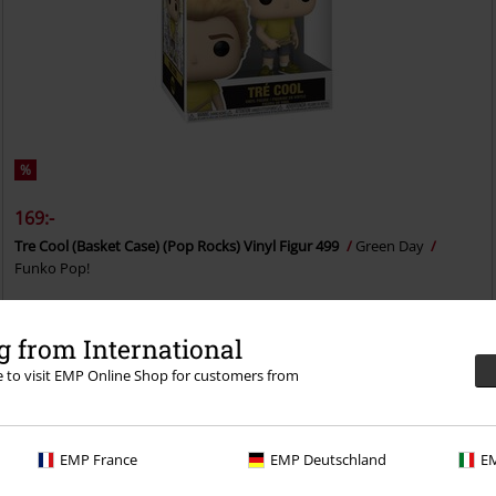
%
169:-
Tre Cool (Basket Case) (Pop Rocks) Vinyl Figur 499
Green Day
Funko Pop!
 from International
re to visit EMP Online Shop for customers from
n 30-dagars provperiod i vår BACKSTAGE CLUB
EMP France
EMP Deutschland
EM