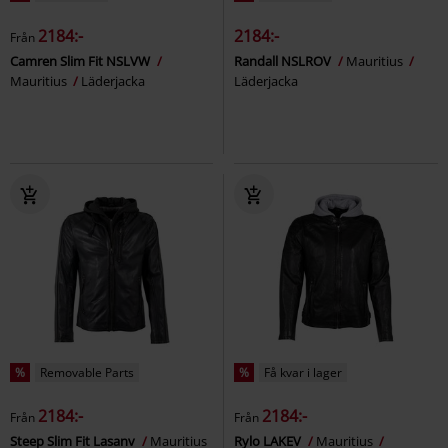
2184:-
2184:-
Från
Camren Slim Fit NSLVW
Randall NSLROV
Mauritius
Mauritius
Läderjacka
Läderjacka
%
Removable Parts
%
Få kvar i lager
2184:-
2184:-
Från
Från
Steep Slim Fit Lasanv
Mauritius
Rylo LAKEV
Mauritius