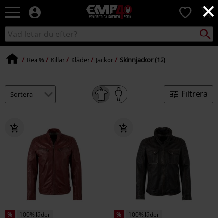
×
EMP
0
-
Musik,
Sök
Sök
Film,
i
TV
katalogen
&
Rea %
Killar
Kläder
Jackor
Skinnjackor (12)
Spelmerch
-
Alternativt
Filtrera
Mode
%
100% läder
%
100% läder