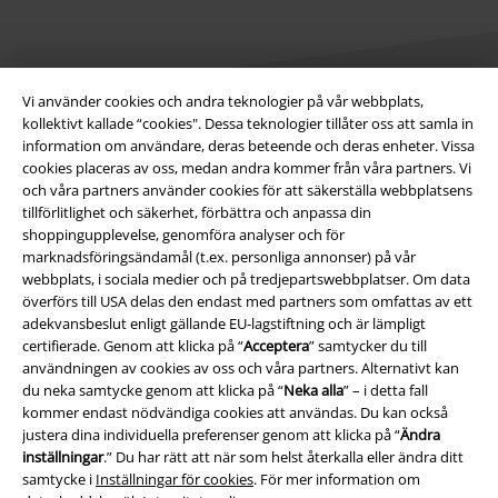
Vi använder cookies och andra teknologier på vår webbplats,
kollektivt kallade “cookies". Dessa teknologier tillåter oss att samla in
information om användare, deras beteende och deras enheter. Vissa
Juridisk information/Villkor
cookies placeras av oss, medan andra kommer från våra partners. Vi
och våra partners använder cookies för att säkerställa webbplatsens
Villkor
tillförlitlighet och säkerhet, förbättra och anpassa din
shoppingupplevelse, genomföra analyser och för
Om oss
marknadsföringsändamål (t.ex. personliga annonser) på vår
webbplats, i sociala medier och på tredjepartswebbplatser. Om data
Ladda ner villkoren
överförs till USA delas den endast med partners som omfattas av ett
adekvansbeslut enligt gällande EU-lagstiftning och är lämpligt
certifierade. Genom att klicka på “
Acceptera
” samtycker du till
Avfallshantering och miljöskydd
användningen av cookies av oss och våra partners. Alternativt kan
du neka samtycke genom att klicka på “
Neka alla
” – i detta fall
Försäkran om överensstämmelse
kommer endast nödvändiga cookies att användas. Du kan också
justera dina individuella preferenser genom att klicka på “
Ändra
Information om tillgänglighet
inställningar
.” Du har rätt att när som helst återkalla eller ändra ditt
samtycke i
Inställningar för cookies
. För mer information om