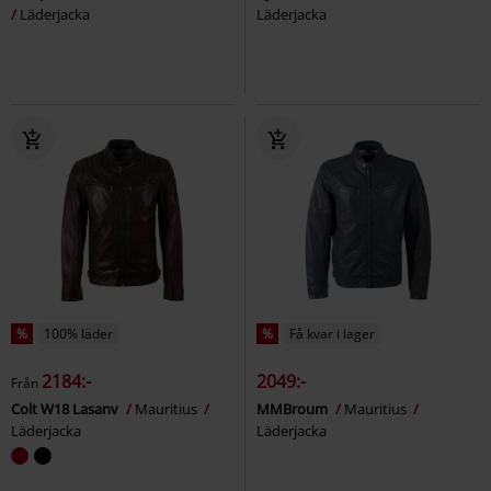
Läderjacka
Läderjacka
%
100% läder
%
Få kvar i lager
2184:-
2049:-
Från
Colt W18 Lasanv
Mauritius
MMBroum
Mauritius
Läderjacka
Läderjacka