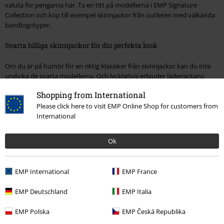
valuta för pengarna här. Ta en titt på modellerna i EMP Signature
Collection och köp till exempel skinnjackor från outleten med välkända
bandlogotyper.
Svarta billiga skinnjackor för din perfekta look
Om du är på humör för en riktig klassiker från skinnjackor kan du inte
undvika de svarta modellerna. Och lyckligtvis erbjuder läderjackans
herrrea dig också ett brett urval här. Vissa modeller är bredare, andra
Shopping from International
snävare. Dessa specialplagg har dock en sak gemensamt (naturligtvis
Please click here to visit EMP Online Shop for customers from
även om de erbjuds till ett reducerat pris): en extremt hög casualness-
International
faktor.
Det faktum att du kan beställa dem i outleten betyder naturligtvis inte
Ok
att du måste kompromissa med deras kvalitet. Även här kan du lita på
höga standarder - naturligtvis även om du bestämmer dig för att leta
efter en billig skinnjacka för män på sommaren.
EMP International
EMP France
Billiga läderjackor för män från olika märken
EMP Deutschland
EMP Italia
Varje märke som erbjuder skinnjackor har sin egen signatur. Det är
EMP Polska
EMP Česká Republika
precis vad som är uppenbart i försäljningen. Kanske har du redan en