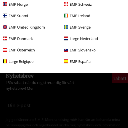
skinnjacka i garderoben och letar efter en annan, prisvärd modell? I det
EMP Norge
EMP Schweiz
här fallet kommer du säkert att uppskatta fördelarna med materialet. Ta
dig lite tid att utforska egenskaperna hos de olika märkena och kom
EMP Suomi
EMP Ireland
tillbaka regelbundet för att se om några andra märken har lagts till.
EMP United Kingdom
EMP Sverige
Rabatterade skinnjackor för män: Så här mycket pengar kan du
spara
EMP Danmark
Large Nederland
En skinnjacka behöver inte vara dyr. Du kan se hur mycket pengar du
EMP Österreich
EMP Slovensko
kan spara på varje modell i det övre högra hörnet av produktbilden.
Large Belgique
EMP España
15%
Nyhetsbrev
rabatt
15% rabatt när du registrerar dig för vårt
nyhetsbrev!
Mer
Jag godkänner att E.M.P. Merchandising mbH har rätt att behandla mina
personuppgifter och regelbundet skicka mig nyhetsbrev och information