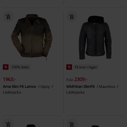
%
100% läder
%
Få kvar i lager
1963:-
2309:-
Från
Arne Slim Fit Lamov
Gipsy
MMHiran SlimFit
Mauritius
Läderjacka
Läderjacka