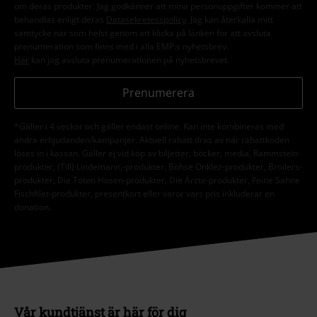
om deras produkter. Jag godkänner att mina personuppgifter kommer att
behandlas enligt deras
Datasekretesspolicy
. Jag kan återkalla mitt
samtycke när som helst genom att klicka på länken för att avsluta
prenumeration som finns med i alla EMP:s nyhetsbrev.
Här
kan jag avsluta prenumerationen på nyhetsbrevet.
Prenumerera
*Gäller i 4 veckor och gäller endast online. Kan inte kombineras med
andra erbjudanden/kampanjer. Aktuell rabatt dras av när rabattkoden
löses in i kassan. Gäller ej vid köp av biljetter, böcker, media, Rammstein-
produkter, (Till) Lindemann,-produkter, Böhse Onklez-produkter, Broilers-
produkter, Die Toten Hosen-produkter, Die Ärzte-produkter, Feine Sahne
Fischfilet-produkter, presentkort eller varor vars pris inkluderar en
donation.
Vår kundtjänst är här för dig