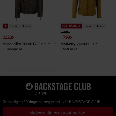
%
Få kvar i lager
22% RABATT
Få kvar i lager
2309:-
2320:-
1799:-
Marvin Slim Fit LANTV
Mauritius
MMDerry
Mauritius
Läderjacka
Läderjacka
Unna dig en 30-dagars provperiod i vår BACKSTAGE CLUB
Aktivera din prova-på-period!