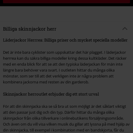
Billiga skinnjackor herr
Läderjackor Herrrea: Billiga priser och mycket speciella modeller
Det är inte bara cyklister som uppskattar det här plagget. I läderjackor
herrrea kan du säkra billiga modeller kring dessa kultkläder. Det räcker
med en enda blick för att se att den typiska läderjackan för män inte
längre bara behöver vara svart. I outleten hittar du många olika
mönster, som ser till att det verkligen inte är några problem att
kombinera jackorna med resten av din garderob.
Skinnjackor herroutlet erbjuder dig ett stort urval
För att din skinnjacka ska se så bra ut som möjligt är det såklart viktigt
att den passar just dig och din typ. Därför hittar du många olika
skinnjackor från olika tillverkare i onlinebutikens försäljningsområde.
Och även om du vill visa vilken musik du gillar att lyssna på med hjälp av
din skinnjacka, till exempel i kombination med en bandskjorta, får du