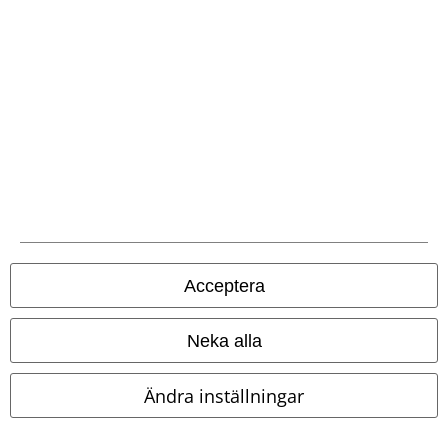
Starta chatt.
Kundservice
Hjälp
Returpolicy
Returnera en vara
Generell storleksguide
Acceptera
Avsluta mitt BSC-medlemskap
Neka alla
Betalningsmetod
Ändra inställningar