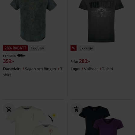
28% RABATT
Exklusiv
%
Exklusiv
rek-pris
499:-
359:-
280:-
Från
Dunedain
Sagan om Ringen
T-
Logo
Volbeat
T-shirt
shirt