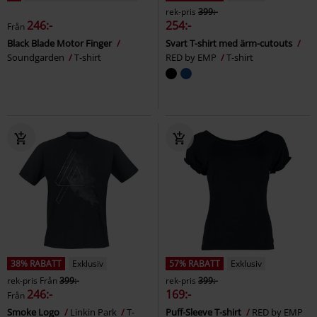
rek-pris
399:-
246:-
254:-
Från
Black Blade Motor Finger
Svart T-shirt med ärm-cutouts
Soundgarden
T-shirt
RED by EMP
T-shirt
38% RABATT
Exklusiv
57% RABATT
Exklusiv
rek-pris
Från
399:-
rek-pris
399:-
246:-
169:-
Från
Smoke Logo
Linkin Park
T-
Puff-Sleeve T-shirt
RED by EMP