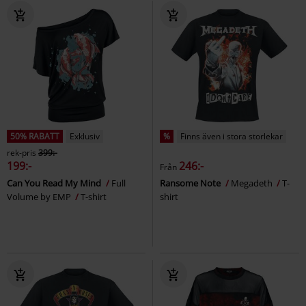
50% RABATT
Exklusiv
%
Finns även i stora storlekar
rek-pris
399:-
199:-
246:-
Från
Can You Read My Mind
Full
Ransome Note
Megadeth
T-
Volume by EMP
T-shirt
shirt