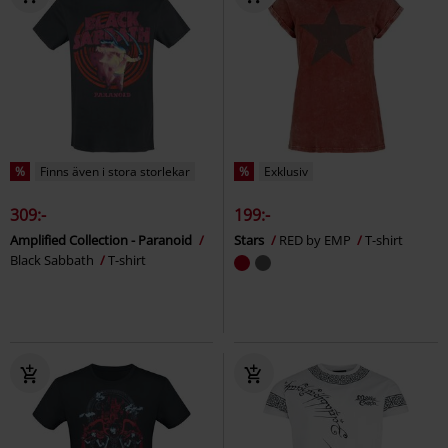
%
Finns även i stora storlekar
%
Exklusiv
309:-
199:-
Amplified Collection - Paranoid
Stars
RED by EMP
T-shirt
Black Sabbath
T-shirt