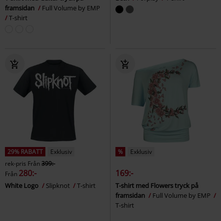
framsidan
Full Volume by EMP
T-shirt
29% RABATT
Exklusiv
%
Exklusiv
rek-pris
Från
399:-
280:-
169:-
Från
White Logo
Slipknot
T-shirt
T-shirt med Flowers tryck på
framsidan
Full Volume by EMP
T-shirt