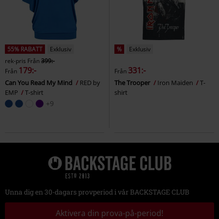
55% RABATT
Exklusiv
%
Exklusiv
rek-pris
Från
399:-
179:-
331:-
Från
Från
Can You Read My Mind
RED by
The Trooper
Iron Maiden
T-
EMP
T-shirt
shirt
+9
Unna dig en 30-dagars provperiod i vår BACKSTAGE CLUB
Aktivera din prova-på-period!