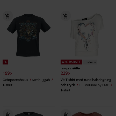
%
40% RABATT
Exklusiv
rek-pris
399:-
199:-
239:-
Octopocephalus
Meshuggah
Vit T-shirt med rund halsringning
T-shirt
och tryck
Full Volume by EMP
T-shirt