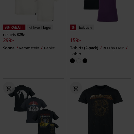
9% RABATT
Få kvar i lager
%
Exklusiv
rek-pris
329:-
299:-
159:-
Sonne
Rammstein
T-shirt
T-shirts (2-pack)
RED by EMP
T-shirt