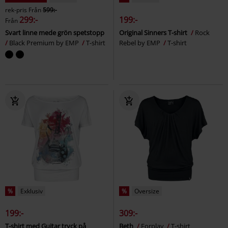
rek-pris
Från
599:-
299:-
199:-
Från
Svart linne mede grön spetstopp
Original Sinners T-shirt
Rock
Black Premium by EMP
T-shirt
Rebel by EMP
T-shirt
%
Exklusiv
%
Oversize
199:-
309:-
T-shirt med Guitar tryck på
Beth
Forplay
T-shirt