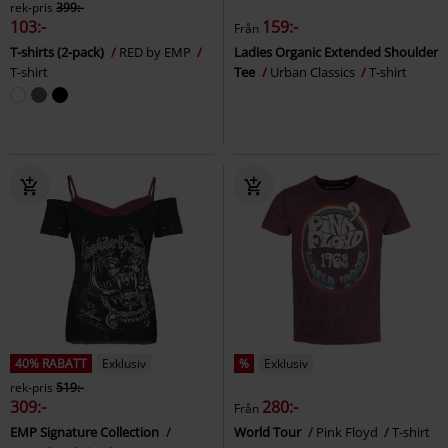
rek-pris
399:-
103:-
159:-
Från
T-shirts (2-pack)
RED by EMP
Ladies Organic Extended Shoulder
T-shirt
Tee
Urban Classics
T-shirt
40% RABATT
Exklusiv
%
Exklusiv
rek-pris
519:-
309:-
280:-
Från
EMP Signature Collection
World Tour
Pink Floyd
T-shirt