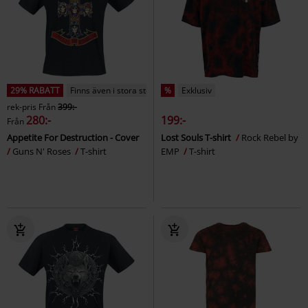
29% RABATT
Finns även i stora storlekar
%
Exklusiv
rek-pris
Från
399:-
280:-
199:-
Från
Appetite For Destruction - Cover
Lost Souls T-shirt
Rock Rebel by
Guns N' Roses
T-shirt
EMP
T-shirt