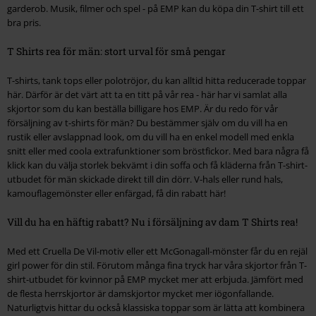
garderob. Musik, filmer och spel - på EMP kan du köpa din T-shirt till ett
bra pris.
T Shirts rea för män: stort urval för små pengar
T-shirts, tank tops eller polotröjor, du kan alltid hitta reducerade toppar
här. Därför är det värt att ta en titt på vår rea - här har vi samlat alla
skjortor som du kan beställa billigare hos EMP. Är du redo för vår
försäljning av t-shirts för män? Du bestämmer själv om du vill ha en
rustik eller avslappnad look, om du vill ha en enkel modell med enkla
snitt eller med coola extrafunktioner som bröstfickor. Med bara några få
klick kan du välja storlek bekvämt i din soffa och få kläderna från T-shirt-
utbudet för män skickade direkt till din dörr. V-hals eller rund hals,
kamouflagemönster eller enfärgad, få din rabatt här!
Vill du ha en häftig rabatt? Nu i försäljning av dam T Shirts rea!
Med ett Cruella De Vil-motiv eller ett McGonagall-mönster får du en rejäl
girl power för din stil. Förutom många fina tryck har våra skjortor från T-
shirt-utbudet för kvinnor på EMP mycket mer att erbjuda. Jämfört med
de flesta herrskjortor är damskjortor mycket mer iögonfallande.
Naturligtvis hittar du också klassiska toppar som är lätta att kombinera