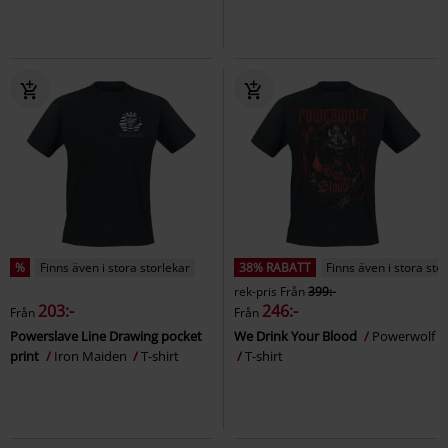
%
Finns även i stora storlekar
38% RABATT
Finns även i stora sto
rek-pris
Från
399:-
203:-
246:-
Från
Från
Powerslave Line Drawing pocket
We Drink Your Blood
Powerwolf
print
Iron Maiden
T-shirt
T-shirt