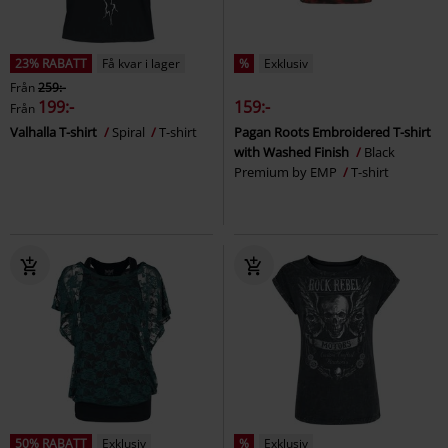
23% RABATT
Få kvar i lager
%
Exklusiv
Från
259:-
199:-
159:-
Från
Valhalla T-shirt
Spiral
T-shirt
Pagan Roots Embroidered T-shirt
with Washed Finish
Black
Premium by EMP
T-shirt
50% RABATT
Exklusiv
%
Exklusiv