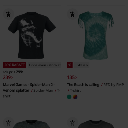
20% RABATT
Finns även i stora storlekar
%
Exklusiv
rek-pris
299:-
239:-
135:-
Marvel Games - Spider-Man 2 -
The Beach is calling
RED by EMP
Venom splatter
Spider-Man
T-
T-shirt
shirt