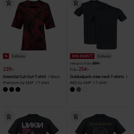
%
Exklusiv
36% RABATT
Exklusiv
rek-pris
Från
399:-
239:-
254:-
Från
Essential Cut-Out T-shirt
Black
Dubbelpack crew neck T-shirts
Premium by EMP
T-shirt
RED by EMP
T-shirt