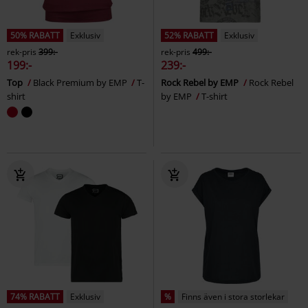
50% RABATT
Exklusiv
52% RABATT
Exklusiv
rek-pris
399:-
rek-pris
499:-
199:-
239:-
Top
Black Premium by EMP
T-
Rock Rebel by EMP
Rock Rebel
shirt
by EMP
T-shirt
74% RABATT
Exklusiv
%
Finns även i stora storlekar