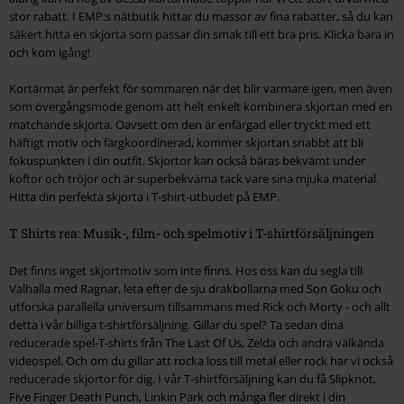
stor rabatt. I EMP:s nätbutik hittar du massor av fina rabatter, så du kan
säkert hitta en skjorta som passar din smak till ett bra pris. Klicka bara in
och kom igång!
Kortärmat är perfekt för sommaren när det blir varmare igen, men även
som övergångsmode genom att helt enkelt kombinera skjortan med en
matchande skjorta. Oavsett om den är enfärgad eller tryckt med ett
häftigt motiv och färgkoordinerad, kommer skjortan snabbt att bli
fokuspunkten i din outfit. Skjortor kan också bäras bekvämt under
koftor och tröjor och är superbekväma tack vare sina mjuka material.
Hitta din perfekta skjorta i T-shirt-utbudet på EMP.
T Shirts rea: Musik-, film- och spelmotiv i T-shirtförsäljningen
Det finns inget skjortmotiv som inte finns. Hos oss kan du segla till
Valhalla med Ragnar, leta efter de sju drakbollarna med Son Goku och
utforska parallella universum tillsammans med Rick och Morty - och allt
detta i vår billiga t-shirtförsäljning. Gillar du spel? Ta sedan dina
reducerade spel-T-shirts från The Last Of Us, Zelda och andra välkända
videospel. Och om du gillar att rocka loss till metal eller rock har vi också
reducerade skjortor för dig. I vår T-shirtförsäljning kan du få Slipknot,
Five Finger Death Punch, Linkin Park och många fler direkt i din