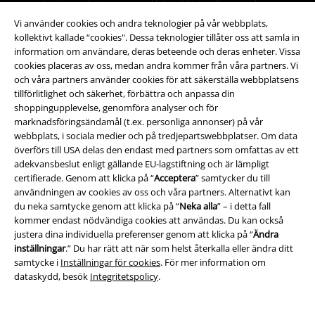
samtycke när som helst genom att klicka på länken för att avsluta
prenumeration som finns med i alla EMP:s nyhetsbrev.
Vi använder cookies och andra teknologier på vår webbplats,
Här
kan jag avsluta prenumerationen på nyhetsbrevet.
kollektivt kallade “cookies". Dessa teknologier tillåter oss att samla in
information om användare, deras beteende och deras enheter. Vissa
Prenumerera
cookies placeras av oss, medan andra kommer från våra partners. Vi
och våra partners använder cookies för att säkerställa webbplatsens
tillförlitlighet och säkerhet, förbättra och anpassa din
*Gäller i 4 veckor och gäller endast online. Kan inte kombineras med
shoppingupplevelse, genomföra analyser och för
andra erbjudanden/kampanjer. Aktuell rabatt dras av när rabattkoden
marknadsföringsändamål (t.ex. personliga annonser) på vår
löses in i kassan. Gäller ej vid köp av biljetter, böcker, media, Rammstein-
webbplats, i sociala medier och på tredjepartswebbplatser. Om data
produkter, (Till) Lindemann,-produkter, Böhse Onklez-produkter, Broilers-
produkter, Die Toten Hosen-produkter, Die Ärzte-produkter, Feine Sahne
överförs till USA delas den endast med partners som omfattas av ett
Fischfilet-produkter, presentkort eller varor vars pris inkluderar en
adekvansbeslut enligt gällande EU-lagstiftning och är lämpligt
donation.
certifierade. Genom att klicka på “
Acceptera
” samtycker du till
användningen av cookies av oss och våra partners. Alternativt kan
du neka samtycke genom att klicka på “
Neka alla
” – i detta fall
kommer endast nödvändiga cookies att användas. Du kan också
justera dina individuella preferenser genom att klicka på “
Ändra
inställningar
.” Du har rätt att när som helst återkalla eller ändra ditt
samtycke i
Inställningar för cookies
. För mer information om
dataskydd, besök
Integritetspolicy
.
Vår kundtjänst är här för dig
Du kan nå oss på telefon imorgon mellan 09:00 - 16:00. (Lunchstängt
12:00 - 13:00).
Lär dig mer