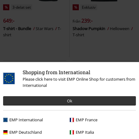
%
3-delat set
%
Exklusiv
649:-
239:-
Från
T-shirt - Bundle
Star Wars
T-
Shadow Pumpkin
Helloween
shirt
T-shirt
Shopping from International
Please click here to visit EMP Online Shop for customers from
International
Ok
EMP International
EMP France
%
14% RABATT
Effect Print
EMP Deutschland
EMP Italia
329:-
309:-
280:-