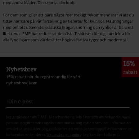
med andra kläder. Din skjorta, din look.
För dem som gillar att bära något mer rockigt rekommenderar vi att du
tittar närmare på vår försäljning av t-shirtar för kvinnor. Halsringningar
med omlott utseende, elastiska kragar, snörning och rynkor är bara ett
litet urval. EMP har reducerat de bästa T-shirtsen för dig - perfekta för
alla fyndjägare som värdesätter högkvalitativa tyger och modern stil.
15%
Nyhetsbrev
rabatt
15% rabatt när du registrerar dig för vårt
nyhetsbrev!
Mer
Jag godkänner att E.M.P. Merchandising mbH har rätt att behandla mina
personuppgifter och regelbundet skicka mig nyhetsbrev och information
om deras produkter. Jag godkänner att mina personuppgifter kommer att
behandlas enligt deras
Datasekretesspolicy
. Jag kan återkalla mitt