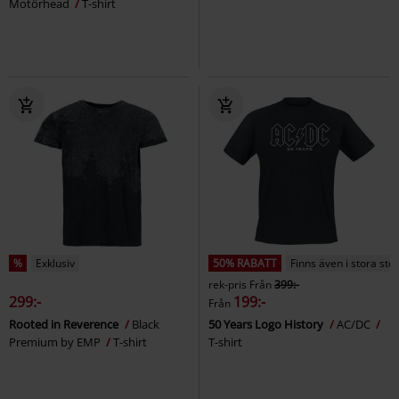
Motörhead
T-shirt
%
Exklusiv
50% RABATT
Finns även i stora sto
rek-pris
Från
399:-
299:-
199:-
Från
Rooted in Reverence
Black
50 Years Logo History
AC/DC
Premium by EMP
T-shirt
T-shirt