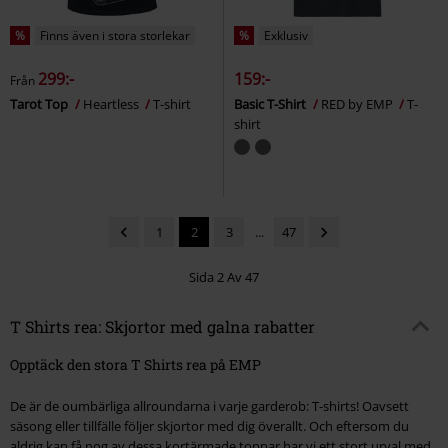
%
Finns även i stora storlekar
%
Exklusiv
299:-
159:-
Från
Tarot Top
Heartless
T-shirt
Basic T-Shirt
RED by EMP
T-
shirt
1
2
3
...
47
Sida 2 Av 47
T Shirts rea: Skjortor med galna rabatter
Opptäck den stora T Shirts rea på EMP
De är de oumbärliga allroundarna i varje garderob: T-shirts! Oavsett
säsong eller tillfälle följer skjortor med dig överallt. Och eftersom du
aldrig kan få nog av dessa kortärmade toppar har vi ett stort urval med