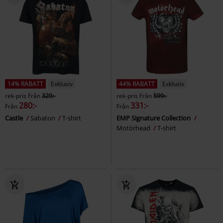
14% RABATT
Exklusiv
44% RABATT
Exklusiv
rek-pris
Från
329:-
rek-pris
Från
599:-
280:-
331:-
Från
Från
Castle
Sabaton
T-shirt
EMP Signature Collection
Motörhead
T-shirt