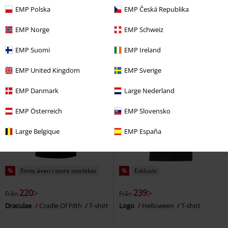
EMP Polska
EMP Česká Republika
Evie Shirt Plaid
Pussy Deluxe
Coloured Crest Crystal
Ramones
T-shirt
T-shirt
EMP Norge
EMP Schweiz
EMP Suomi
EMP Ireland
EMP United Kingdom
EMP Sverige
EMP Danmark
Large Nederland
EMP Österreich
EMP Slovensko
Large Belgique
EMP España
%
Finns även i stora storlekar
%
Exklusiv
220:-
239:-
Från
Från
Draculae
Cradle Of Filth
T-shirt
Logo
Helloween
T-shirt