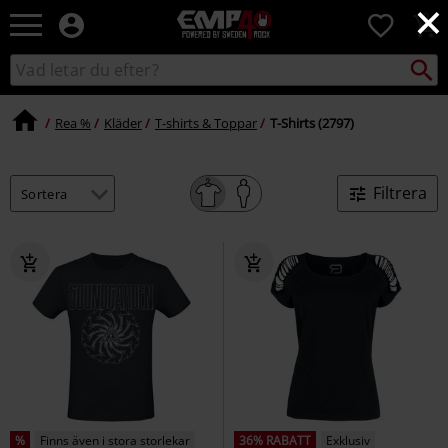
×
EMP
0
-
Musik,
Sök
Sök
Film,
i
TV
katalogen
&
Rea %
Kläder
T-shirts & Toppar
T-Shirts (2797)
Spelmerch
-
Alternativt
Filtrera
Mode
%
Finns även i stora storlekar
36% RABATT
Exklusiv