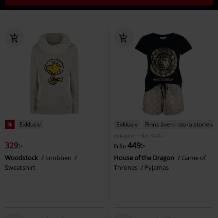
%
Exklusiv
Exklusiv
Finns även i stora storlekar
rek-pris
Från
499:-
329:-
449:-
Från
Woodstock
Snobben
House of the Dragon
Game of
Sweatshirt
Thrones
Pyjamas