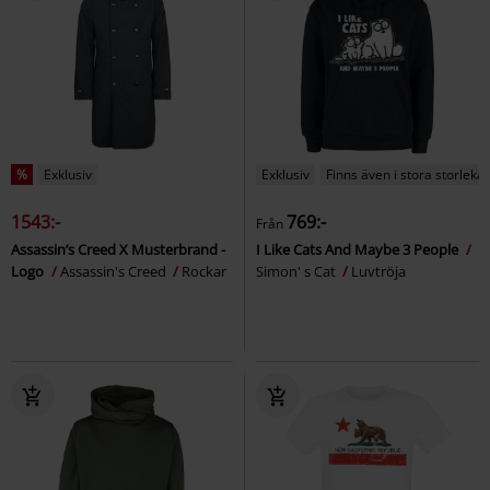
%
Exklusiv
Exklusiv
Finns även i stora storlekar
1543:-
769:-
Från
Assassin’s Creed X Musterbrand -
I Like Cats And Maybe 3 People
Logo
Assassin's Creed
Rockar
Simon' s Cat
Luvtröja