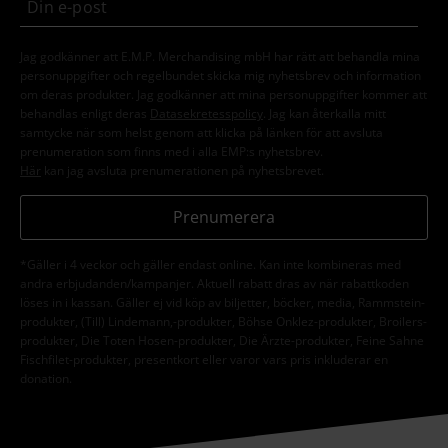
Jag godkänner att E.M.P. Merchandising mbH har rätt att behandla mina
personuppgifter och regelbundet skicka mig nyhetsbrev och information
om deras produkter. Jag godkänner att mina personuppgifter kommer att
behandlas enligt deras
Datasekretesspolicy
. Jag kan återkalla mitt
samtycke när som helst genom att klicka på länken för att avsluta
prenumeration som finns med i alla EMP:s nyhetsbrev.
Här
kan jag avsluta prenumerationen på nyhetsbrevet.
Prenumerera
*Gäller i 4 veckor och gäller endast online. Kan inte kombineras med
andra erbjudanden/kampanjer. Aktuell rabatt dras av när rabattkoden
löses in i kassan. Gäller ej vid köp av biljetter, böcker, media, Rammstein-
produkter, (Till) Lindemann,-produkter, Böhse Onklez-produkter, Broilers-
produkter, Die Toten Hosen-produkter, Die Ärzte-produkter, Feine Sahne
Fischfilet-produkter, presentkort eller varor vars pris inkluderar en
donation.