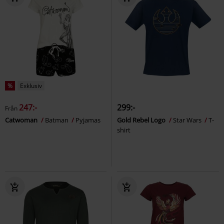
%
Exklusiv
247:-
299:-
Från
Catwoman
Batman
Pyjamas
Gold Rebel Logo
Star Wars
T-
shirt