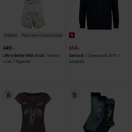
Exklusiv
Finns även i stora storlekar
%
449:-
654:-
Life Is Better With A Cat
Simon'
Samurai
Cyberpunk 2077
s Cat
Pyjamas
Luvjacka