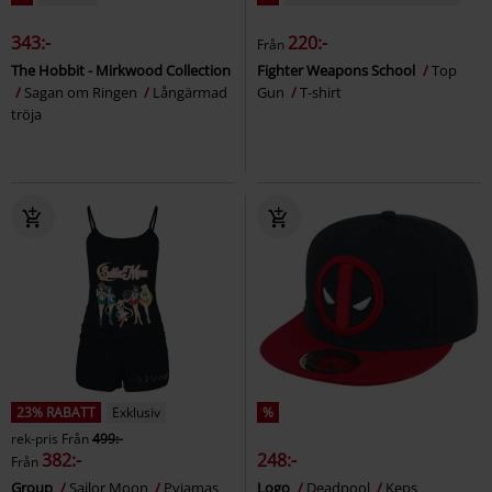
343:-
220:-
Från
The Hobbit - Mirkwood Collection
Fighter Weapons School
Top
Sagan om Ringen
Långärmad
Gun
T-shirt
tröja
23% RABATT
Exklusiv
%
rek-pris
Från
499:-
382:-
248:-
Från
Group
Sailor Moon
Pyjamas
Logo
Deadpool
Keps