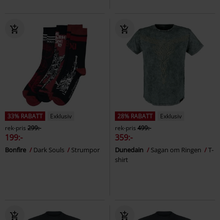
33% RABATT
Exklusiv
28% RABATT
Exklusiv
rek-pris
299:-
rek-pris
499:-
199:-
359:-
Bonfire
Dark Souls
Strumpor
Dunedain
Sagan om Ringen
T-
shirt