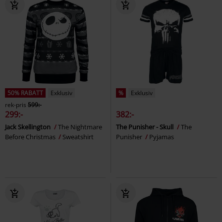
50% RABATT
Exklusiv
%
Exklusiv
rek-pris
599:-
299:-
382:-
Jack Skellington
The Nightmare
The Punisher - Skull
The
Before Christmas
Sweatshirt
Punisher
Pyjamas