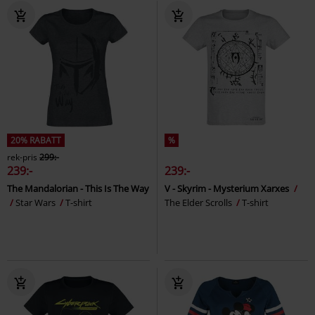
20% RABATT
%
rek-pris
299:-
239:-
239:-
The Mandalorian - This Is The Way
V - Skyrim - Mysterium Xarxes
Star Wars
T-shirt
The Elder Scrolls
T-shirt