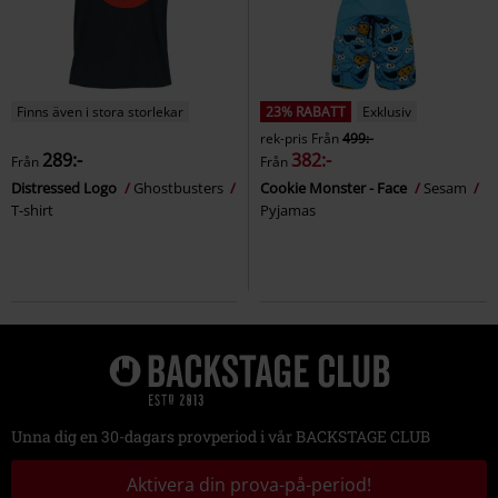
Finns även i stora storlekar
23% RABATT
Exklusiv
rek-pris
Från
499:-
289:-
382:-
Från
Från
Distressed Logo
Ghostbusters
Cookie Monster - Face
Sesam
T-shirt
Pyjamas
Unna dig en 30-dagars provperiod i vår BACKSTAGE CLUB
Aktivera din prova-på-period!