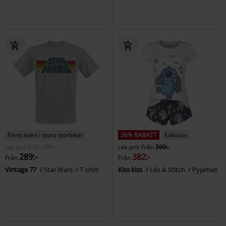
Finns även i stora storlekar
36% RABATT
Exklusiv
rek-pris
Från
299:-
rek-pris
Från
599:-
289:-
382:-
Från
Från
Vintage 77
Star Wars
T-shirt
Kiss kiss
Lilo & Stitch
Pyjamas