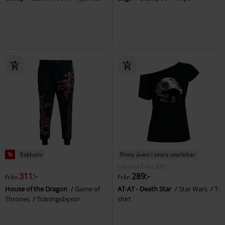
%
Exklusiv
Finns även i stora storlekar
rek-pris
Från
399:-
311:-
289:-
Från
Från
House of the Dragon
Game of
AT-AT - Death Star
Star Wars
T-
Thrones
Träningsbyxor
shirt