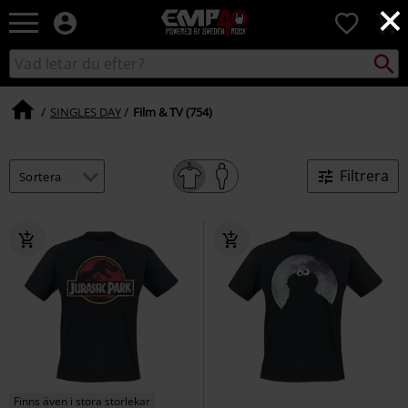
×
EMP
0
-
Musik,
Sök
Sök
Film,
i
TV
katalogen
&
SINGLES DAY
Film & TV (754)
Spelmerch
-
Alternativt
Filtrera
Mode
Finns även i stora storlekar