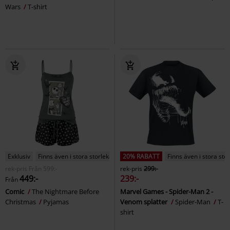
Wars
T-shirt
Exklusiv
Finns även i stora storlekar
20% RABATT
Finns även i stora sto
rek-pris
Från
599:-
rek-pris
299:-
449:-
239:-
Från
Comic
The Nightmare Before
Marvel Games - Spider-Man 2 -
Christmas
Pyjamas
Venom splatter
Spider-Man
T-
shirt