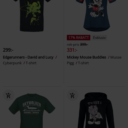
17% RABATT
Exklusiv
rek-pris
399:-
299:-
331:-
Edgerunners - David and Lucy
Mickey Mouse Buddies
Musse
Cyberpunk
T-shirt
Pigg
T-shirt