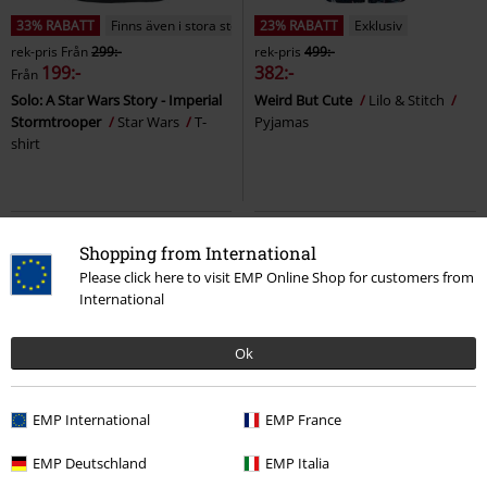
33% RABATT
Finns även i stora storlekar
23% RABATT
Exklusiv
rek-pris
Från
299:-
rek-pris
499:-
199:-
382:-
Från
Solo: A Star Wars Story - Imperial
Weird But Cute
Lilo & Stitch
Stormtrooper
Star Wars
T-
Pyjamas
shirt
Shopping from International
Please click here to visit EMP Online Shop for customers from
International
Ok
EMP International
EMP France
%
Exklusiv
EMP Deutschland
EMP Italia
299:-
95:-