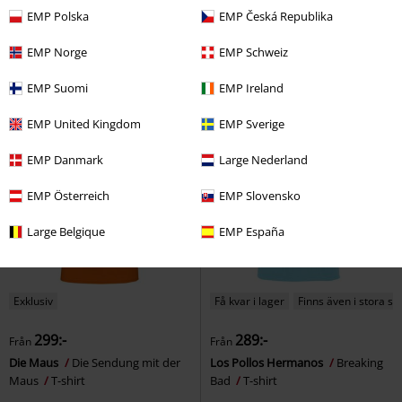
EMP Polska
EMP Česká Republika
Samurai - Black Dog
Cyberpunk
Hedwig
Harry Potter
Bandana
T-shirt
EMP Norge
EMP Schweiz
EMP Suomi
EMP Ireland
EMP United Kingdom
EMP Sverige
EMP Danmark
Large Nederland
EMP Österreich
EMP Slovensko
Large Belgique
EMP España
Exklusiv
Få kvar i lager
Finns även i stora st
299:-
289:-
Från
Från
Die Maus
Die Sendung mit der
Los Pollos Hermanos
Breaking
Maus
T-shirt
Bad
T-shirt