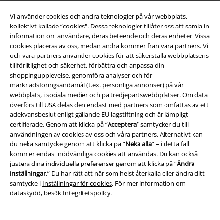
Hållbarhet
Vi använder cookies och andra teknologier på vår webbplats,
kollektivt kallade “cookies". Dessa teknologier tillåter oss att samla in
information om användare, deras beteende och deras enheter. Vissa
cookies placeras av oss, medan andra kommer från våra partners. Vi
och våra partners använder cookies för att säkerställa webbplatsens
tillförlitlighet och säkerhet, förbättra och anpassa din
shoppingupplevelse, genomföra analyser och för
marknadsföringsändamål (t.ex. personliga annonser) på vår
webbplats, i sociala medier och på tredjepartswebbplatser. Om data
överförs till USA delas den endast med partners som omfattas av ett
Bli en del av gemenskapen!
adekvansbeslut enligt gällande EU-lagstiftning och är lämpligt
certifierade. Genom att klicka på “
Acceptera
” samtycker du till
användningen av cookies av oss och våra partners. Alternativt kan
du neka samtycke genom att klicka på “
Neka alla
” – i detta fall
kommer endast nödvändiga cookies att användas. Du kan också
justera dina individuella preferenser genom att klicka på “
Ändra
inställningar
.” Du har rätt att när som helst återkalla eller ändra ditt
samtycke i
Inställningar för cookies
. För mer information om
dataskydd, besök
Integritetspolicy
.
Betalningsmetod