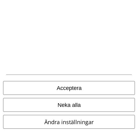
Frakt
EMP-appen
Ladda ner EMP-appen nu och ta del av många fördelar!
Acceptera
Neka alla
A Warner Music Group Company
Ändra inställningar