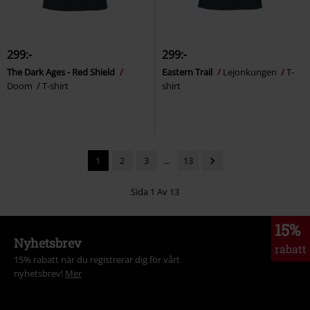
299:-
299:-
The Dark Ages - Red Shield
Eastern Trail
Lejonkungen
T-
Doom
T-shirt
shirt
1
2
3
...
13
Sida 1 Av 13
15%
Nyhetsbrev
rabatt
15% rabatt när du registrerar dig för vårt
nyhetsbrev!
Mer