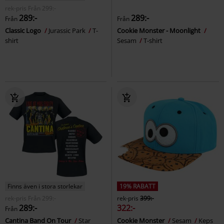
rek-pris
Från
299:-
289:-
289:-
Från
Från
Classic Logo
Jurassic Park
T-
Cookie Monster - Moonlight
shirt
Sesam
T-shirt
Finns även i stora storlekar
19% RABATT
rek-pris
Från
299:-
rek-pris
399:-
289:-
322:-
Från
Cantina Band On Tour
Star
Cookie Monster
Sesam
Keps