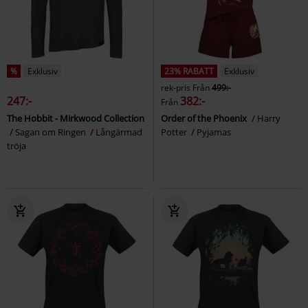
%
Exklusiv
23% RABATT
Exklusiv
rek-pris
Från
499:-
247:-
382:-
Från
The Hobbit - Mirkwood Collection
Order of the Phoenix
Harry
Sagan om Ringen
Långärmad
Potter
Pyjamas
tröja