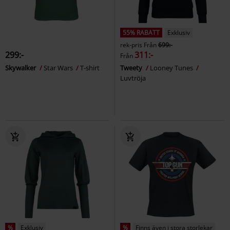
55% RABATT
Exklusiv
rek-pris
Från
699:-
299:-
311:-
Från
Skywalker
Star Wars
T-shirt
Tweety
Looney Tunes
Luvtröja
%
Exklusiv
%
Finns även i stora storlekar