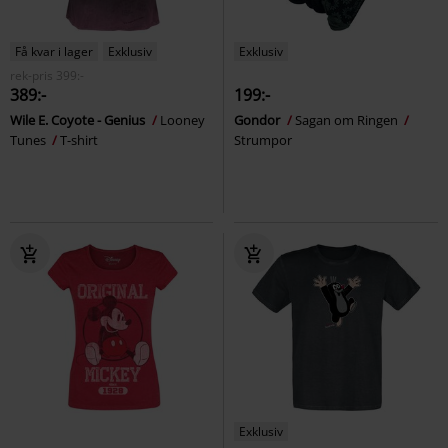
Få kvar i lager
Exklusiv
Exklusiv
rek-pris
399:-
389:-
199:-
Wile E. Coyote - Genius
Looney
Gondor
Sagan om Ringen
Tunes
T-shirt
Strumpor
Exklusiv