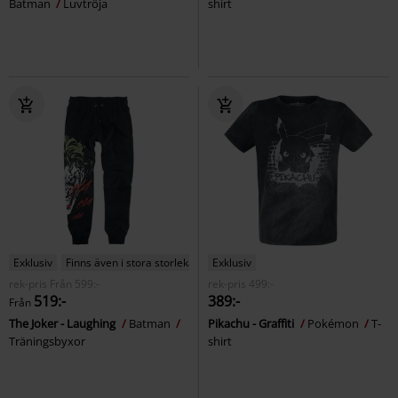
Batman
Luvtröja
shirt
Exklusiv
Finns även i stora storlekar
Exklusiv
rek-pris
Från
599:-
rek-pris
499:-
519:-
389:-
Från
The Joker - Laughing
Batman
Pikachu - Graffiti
Pokémon
T-
Träningsbyxor
shirt