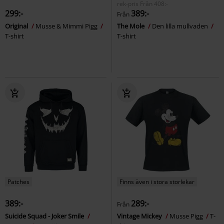
rek-pris
Från
408:-
299:-
389:-
Från
Original
Musse & Mimmi Pigg
The Mole
Den lilla mullvaden
T-shirt
T-shirt
Patches
Finns även i stora storlekar
389:-
289:-
Från
Suicide Squad - Joker Smile
Vintage Mickey
Musse Pigg
T-