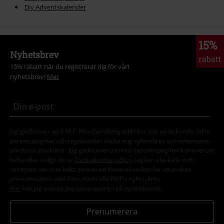
Diy Adventskalender
15%
Nyhetsbrev
rabatt
15% rabatt när du registrerar dig för vårt
nyhetsbrev!
Mer
Jag godkänner att E.M.P. Merchandising mbH har rätt att behandla mina
personuppgifter och regelbundet skicka mig nyhetsbrev och information
om deras produkter. Jag godkänner att mina personuppgifter kommer att
behandlas enligt deras
Datasekretesspolicy
. Jag kan återkalla mitt
samtycke när som helst genom att klicka på länken för att avsluta
prenumeration som finns med i alla EMP:s nyhetsbrev.
Här
kan jag avsluta prenumerationen på nyhetsbrevet.
Prenumerera