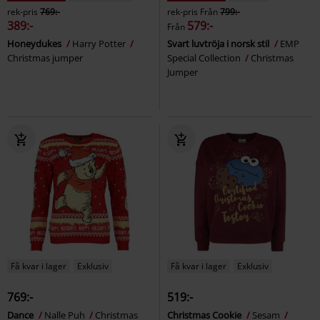
rek-pris
769:-
rek-pris
Från
799:-
389:-
579:-
Från
Honeydukes
Harry Potter
Svart luvtröja i norsk stil
EMP
Christmas jumper
Special Collection
Christmas
Jumper
Få kvar i lager
Exklusiv
Få kvar i lager
Exklusiv
769:-
519:-
Dance
Nalle Puh
Christmas
Christmas Cookie
Sesam