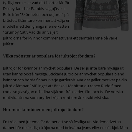
tydligt vem eller vad ditt hjärta slår för.
Disney-fans bär Bambis slagpjäs eller
Belle från "Skönheten och odjuret" på
bröstet. Skämtare kommer att välja en
modell med den griniga meme-katten
"Grumpy Cat". Vad du än väljer:
Jultröjorna för kvinnor kommer att vara ett samtalsämne på varje
julfest.
Vilka mönster är populära för jultröjor för dam?
Jultröjor för kvinnor är mycket populära. De ser ju inte bara mysiga ut,
utan känns också mysiga. Stickade jultröjor är mycket populära bland
kvinnor och borde finnas i varje garderob. När det gäller motivet på din
jultröja lämnar EMP inget att önska: Här hittar du renen Rudolf med
coola solglasögon och dina stjärnor från serier, film och tv. De norska
motivkanterna som pryder tröjan runt om är karakteristiska.
Hur man kombinerar en jultröja för dam?
En tröja med jultema får damer att se så festliga ut. Modemedvetna
damer bär de festliga tröjorna med bekväma jeans eller en söt kjol. Men