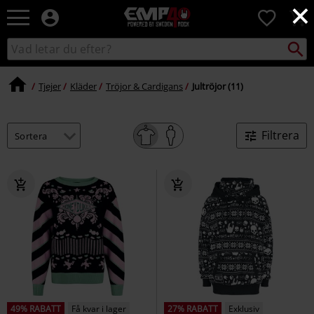
×
EMP
0
-
Musik,
Sök
Sök
Film,
i
TV
katalogen
&
Tjejer
Kläder
Tröjor & Cardigans
Jultröjor (11)
Spelmerch
-
Alternativt
Filtrera
Mode
49% RABATT
Få kvar i lager
27% RABATT
Exklusiv