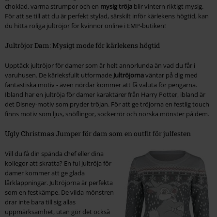
choklad, varma strumpor och en
mysig tröja
blir vintern riktigt mysig.
För att se till att du är perfekt stylad, särskilt inför kärlekens högtid, kan
du hitta roliga jultröjor för kvinnor online i EMP-butiken!
Jultröjor Dam: Mysigt mode för kärlekens högtid
Upptäck jultröjor för damer som är helt annorlunda än vad du får i
varuhusen. De kärleksfullt utformade
Jultröjorna
väntar på dig med
fantastiska motiv - även nördar kommer att få valuta för pengarna.
Ibland har en jultröja för damer karaktärer från Harry Potter, ibland är
det Disney-motiv som pryder tröjan. För att ge tröjorna en festlig touch
finns motiv som ljus, snöflingor, sockerrör och norska mönster på dem.
Ugly Christmas Jumper för dam som en outfit för julfesten
Vill du få din spända chef eller dina
kollegor att skratta? En ful jultröja för
damer kommer att ge glada
lårklappningar. Jultröjorna är perfekta
som en festkämpe. De vilda mönstren
drar inte bara till sig allas
uppmärksamhet, utan gör det också