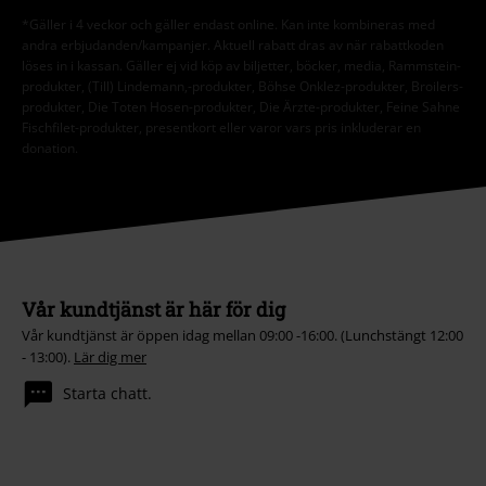
*Gäller i 4 veckor och gäller endast online. Kan inte kombineras med
andra erbjudanden/kampanjer. Aktuell rabatt dras av när rabattkoden
löses in i kassan. Gäller ej vid köp av biljetter, böcker, media, Rammstein-
produkter, (Till) Lindemann,-produkter, Böhse Onklez-produkter, Broilers-
produkter, Die Toten Hosen-produkter, Die Ärzte-produkter, Feine Sahne
Fischfilet-produkter, presentkort eller varor vars pris inkluderar en
donation.
Vår kundtjänst är här för dig
Vår kundtjänst är öppen idag mellan 09:00 -16:00. (Lunchstängt 12:00
- 13:00).
Lär dig mer
Starta chatt.