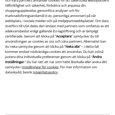
och våra partners använder cookies för att säkerställa webbplatsens
tillförlitlighet och säkerhet, förbättra och anpassa din
Villkor
shoppingupplevelse, genomföra analyser och för
marknadsföringsändamål (t.ex. personliga annonser) på vår
Om oss
webbplats, i sociala medier och på tredjepartswebbplatser. Om data
överförs till USA delas den endast med partners som omfattas av ett
Ladda ner villkoren
adekvansbeslut enligt gällande EU-lagstiftning och är lämpligt
certifierade. Genom att klicka på “
Acceptera
” samtycker du till
Avfallshantering och miljöskydd
användningen av cookies av oss och våra partners. Alternativt kan
du neka samtycke genom att klicka på “
Neka alla
” – i detta fall
kommer endast nödvändiga cookies att användas. Du kan också
Försäkran om överensstämmelse
justera dina individuella preferenser genom att klicka på “
Ändra
inställningar
.” Du har rätt att när som helst återkalla eller ändra ditt
Information om tillgänglighet
samtycke i
Inställningar för cookies
. För mer information om
dataskydd, besök
Integritetspolicy
.
Inställningar för cookies
Bekräfta ångrat köp
Alla priser inkl. moms.
Fraktkostnad tillkommer.
© 1986-2026 E.M.P. Merchandising HGmbH