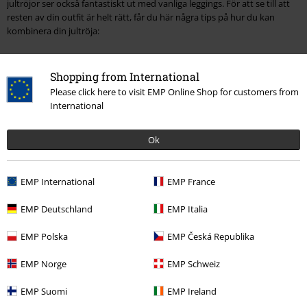
jultröjor ser också fantastiskt ut med vanliga leggings. För att se till att
resten av din outfit är helt rätt, får du här några tips på hur du kan
kombinera din jultröja:
Korts julklänningar
Shopping from International
En kort klänning är ett utmärkt val för julen. Den ser festlig och feminin
Please click here to visit EMP Online Shop for customers from
ut och kan ses på alla julbilder. Men om du inte vill frysa för mycket på
International
vintern är det bara att ta på dig en jultröja så är du varm och skön.
Ok
Mysiga strumpbyxor
Jultröjor för dam kan kombineras perfekt med ogenomskinliga
EMP International
EMP France
strumpbyxor. Om de är enfärgade eller färgglada och har en juldesign är
helt upp till dig.
EMP Deutschland
EMP Italia
Tygbyxor
EMP Polska
EMP Česká Republika
Byxor i tyg är eleganta, men kan se för allvarliga ut när de kombineras
EMP Norge
EMP Schweiz
med en blus. För att lätta upp din look lite. Kombinera dem med en av
EMP:s jultröjor.
EMP Suomi
EMP Ireland