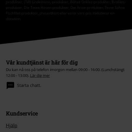
produkter, (Till) Lindemann,-produkter, Böhse Onklez-produkter, Broilers-
produkter, Die Toten Hosen-produkter, Die Ärzte-produkter, Feine Sahne
Fischfilet-produkter, presentkort eller varor vars pris inkluderar en
donation.
Vår kundtjänst är här för dig
Du kan nå oss på telefon imorgon mellan 09:00 - 16:00. (Lunchstängt
12:00 - 13:00).
Lär dig mer
Starta chatt.
Kundservice
Hjälp