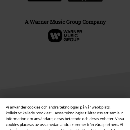
A Warner Music Group Company
Juridisk information/Villkor
Vi använder cookies och andra teknologier på vår webbplats,
kollektivt kallade “cookies". Dessa teknologier tillåter oss att samla in
Villkor
information om användare, deras beteende och deras enheter. Vissa
cookies placeras av oss, medan andra kommer från våra partners. Vi
Om oss