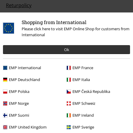
Returpolicy
Returnera en vara
Shopping from International
Generell storleksguide
Please click here to visit EMP Online Shop for customers from
International
Avsluta mitt BSC-medlemskap
Ok
Betalningsmetod
EMP International
EMP France
Dina erbjudanden
EMP Deutschland
EMP Italia
EMP Polska
EMP Česká Republika
Tävlingar
EMP Norge
EMP Schweiz
Beställ EMP-presentkort
EMP Suomi
EMP Ireland
Studentrabatt
EMP United Kingdom
EMP Sverige
EMP Backstage Club