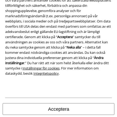
och våra partners använder cookies för att säkerställa webbplatsens
tillförlitlighet och säkerhet, förbättra och anpassa din
shoppingupplevelse, genomföra analyser och för
Ladda ner villkoren
marknadsföringsändamål (t.ex. personliga annonser) på vår
webbplats, i sociala medier och på tredjepartswebbplatser. Om data
Avfallshantering och miljöskydd
överförs till USA delas den endast med partners som omfattas av ett
adekvansbeslut enligt gällande EU-lagstiftning och är lämpligt
Försäkran om överensstämmelse
certifierade. Genom att klicka på “
Acceptera
” samtycker du till
användningen av cookies av oss och våra partners. Alternativt kan
Information om tillgänglighet
du neka samtycke genom att klicka på “
Neka alla
” – i detta fall
kommer endast nödvändiga cookies att användas. Du kan också
justera dina individuella preferenser genom att klicka på “
Ändra
Inställningar för cookies
inställningar
.” Du har rätt att när som helst återkalla eller ändra ditt
samtycke i
Inställningar för cookies
. För mer information om
Bekräfta ångrat köp
dataskydd, besök
Integritetspolicy
.
Alla priser inkl. moms.
Fraktkostnad tillkommer.
© 1986-2026 E.M.P. Merchandising HGmbH
Acceptera
Våra onlinebutiker