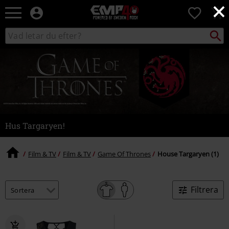
×
EMP
0
-
Musik,
Sök
Sök
Film,
i
TV
katalogen
&
Spelmerch
-
Alternativt
Mode
Hus Targaryen!
Film & TV
Film & TV
Game Of Thrones
House Targaryen (1)
Filtrera