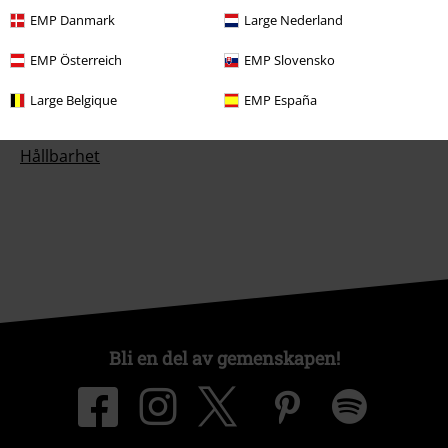
EMP Danmark
Large Nederland
EMP Österreich
EMP Slovensko
Om EMP
Large Belgique
EMP España
Partner-program
Hållbarhet
Bli en del av gemenskapen!