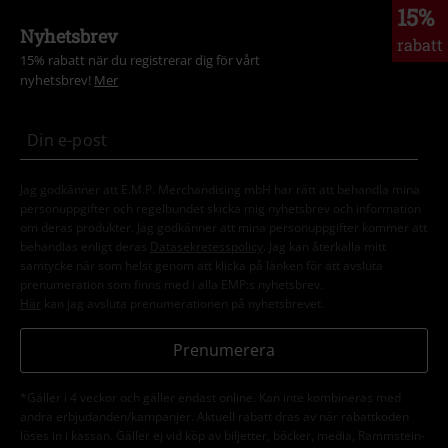
15%
Nyhetsbrev
rabatt
15% rabatt när du registrerar dig för vårt
nyhetsbrev!
Mer
Jag godkänner att E.M.P. Merchandising mbH har rätt att behandla mina
personuppgifter och regelbundet skicka mig nyhetsbrev och information
om deras produkter. Jag godkänner att mina personuppgifter kommer att
behandlas enligt deras
Datasekretesspolicy
. Jag kan återkalla mitt
samtycke när som helst genom att klicka på länken för att avsluta
prenumeration som finns med i alla EMP:s nyhetsbrev.
Här
kan jag avsluta prenumerationen på nyhetsbrevet.
Prenumerera
*Gäller i 4 veckor och gäller endast online. Kan inte kombineras med
andra erbjudanden/kampanjer. Aktuell rabatt dras av när rabattkoden
löses in i kassan. Gäller ej vid köp av biljetter, böcker, media, Rammstein-