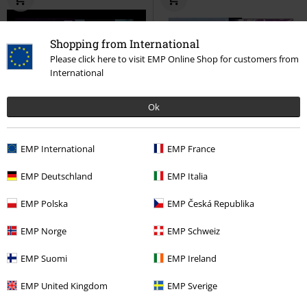
Shopping from International
Please click here to visit EMP Online Shop for customers from
International
Ok
Limiterad upplaga
Ny
Limiterad upplaga
EMP International
EMP France
519:-
449:-
Soundtrack from the Netflix Film
Original Soundtrack from the
EMP Deutschland
EMP Italia
(1st Anniversary Edition)
KPop
Netflix Film
KPop Demon
Demon Hunters
LP
Färgad,
Hunters
LP
Färgad, Re-release,
EMP Polska
EMP Česká Republika
Limited Edition, Standard
Limited Edition, Standard
EMP Norge
EMP Schweiz
EMP Suomi
EMP Ireland
EMP United Kingdom
EMP Sverige