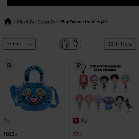
Film & TV
Film & TV
KPop Demon Hunters (42)
Filtrera
Ny
%
Ny
1029:-
77:-