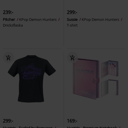
239:-
299:-
Pitcher
KPop Demon Hunters
Sussie
KPop Demon Hunters
Dricksflaska
T-shirt
299:-
169:-
Huntrix - Fueled by Ramyeon
Huntrix - Premium Notebook