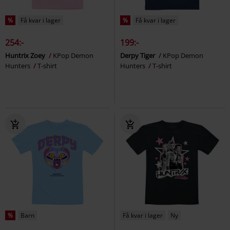
%
Få kvar i lager
%
Få kvar i lager
254:-
199:-
Huntrix Zoey
KPop Demon
Derpy Tiger
KPop Demon
Hunters
T-shirt
Hunters
T-shirt
%
Barn
Få kvar i lager
Ny