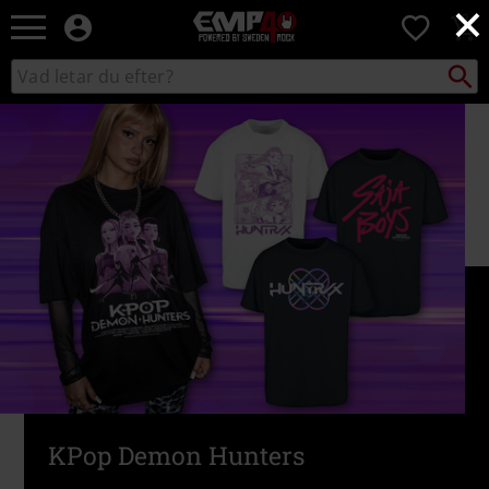
×
EMP
0
-
Musik,
Sök
Sök
Film,
i
TV
katalogen
&
Spelmerch
-
Alternativt
Mode
KPop Demon Hunters