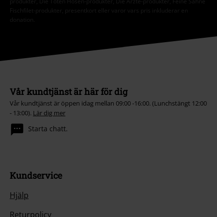
produkter, Die Toten Hosen-produkter, Die Ärzte-produkter, Feine Sahne
Fischfilet-produkter, presentkort eller varor vars pris inkluderar en
donation.
Vår kundtjänst är här för dig
Vår kundtjänst är öppen idag mellan 09:00 -16:00. (Lunchstängt 12:00
- 13:00).
Lär dig mer
Starta chatt.
Kundservice
Hjälp
Returpolicy