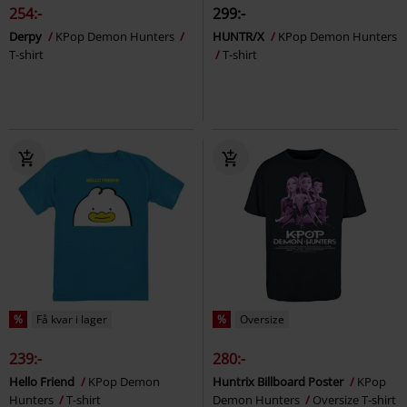
254:-
299:-
Derpy
KPop Demon Hunters
HUNTR/X
KPop Demon Hunters
T-shirt
T-shirt
%
Få kvar i lager
%
Oversize
239:-
280:-
Hello Friend
KPop Demon
Huntrix Billboard Poster
KPop
Hunters
T-shirt
Demon Hunters
Oversize T-shirt