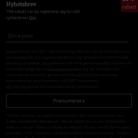
Nyhetsbrev
rabatt
15% rabatt när du registrerar dig för vårt
nyhetsbrev!
Mer
Jag godkänner att E.M.P. Merchandising mbH har rätt att behandla mina
personuppgifter och regelbundet skicka mig nyhetsbrev och information
om deras produkter. Jag godkänner att mina personuppgifter kommer att
behandlas enligt deras
Datasekretesspolicy
. Jag kan återkalla mitt
samtycke när som helst genom att klicka på länken för att avsluta
prenumeration som finns med i alla EMP:s nyhetsbrev.
Här
kan jag avsluta prenumerationen på nyhetsbrevet.
Prenumerera
*Gäller i 4 veckor och gäller endast online. Kan inte kombineras med
andra erbjudanden/kampanjer. Aktuell rabatt dras av när rabattkoden
löses in i kassan. Gäller ej vid köp av biljetter, böcker, media, Rammstein-
produkter, (Till) Lindemann,-produkter, Böhse Onklez-produkter, Broilers-