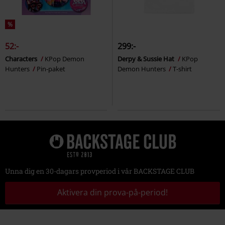
%
52:-
299:-
Characters
KPop Demon
Derpy & Sussie Hat
KPop
Hunters
Pin-paket
Demon Hunters
T-shirt
Unna dig en 30-dagars provperiod i vår BACKSTAGE CLUB
Aktivera din prova-på-period!