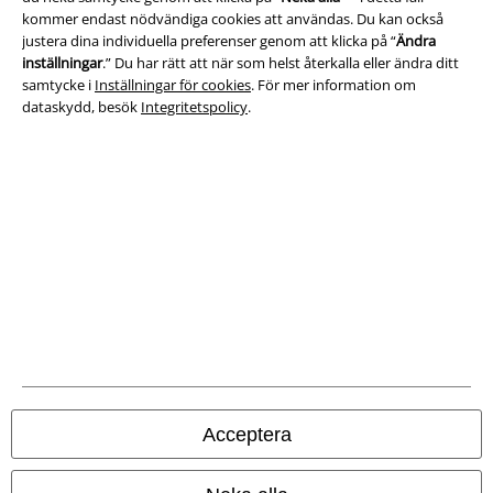
kommer endast nödvändiga cookies att användas. Du kan också
Ladda ner villkoren
justera dina individuella preferenser genom att klicka på “
Ändra
inställningar
.” Du har rätt att när som helst återkalla eller ändra ditt
Avfallshantering och miljöskydd
samtycke i
Inställningar för cookies
. För mer information om
dataskydd, besök
Integritetspolicy
.
Försäkran om överensstämmelse
Information om tillgänglighet
Inställningar för cookies
Bekräfta ångrat köp
Alla priser inkl. moms.
Fraktkostnad tillkommer.
© 1986-2026 E.M.P. Merchandising HGmbH
Acceptera
Våra onlinebutiker