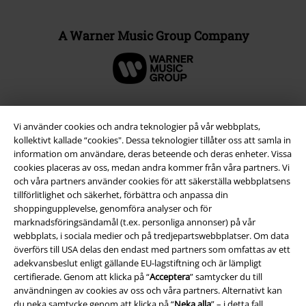
A Warner Music Group Company
Vi använder cookies och andra teknologier på vår webbplats,
kollektivt kallade “cookies". Dessa teknologier tillåter oss att samla in
information om användare, deras beteende och deras enheter. Vissa
cookies placeras av oss, medan andra kommer från våra partners. Vi
och våra partners använder cookies för att säkerställa webbplatsens
tillförlitlighet och säkerhet, förbättra och anpassa din
shoppingupplevelse, genomföra analyser och för
marknadsföringsändamål (t.ex. personliga annonser) på vår
Juridisk information/Villkor
webbplats, i sociala medier och på tredjepartswebbplatser. Om data
överförs till USA delas den endast med partners som omfattas av ett
Villkor
adekvansbeslut enligt gällande EU-lagstiftning och är lämpligt
certifierade. Genom att klicka på “
Acceptera
” samtycker du till
Om oss
användningen av cookies av oss och våra partners. Alternativt kan
du neka samtycke genom att klicka på “
Neka alla
” – i detta fall