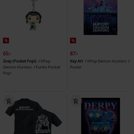
%
%
65:-
87:-
Zoey (Pocket Pop!)
KPop
Key Art
KPop Demon Hunters
Demon Hunters
Funko Pocket
Poster
Pop!