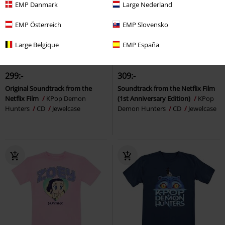
EMP Danmark
Large Nederland
EMP Österreich
EMP Slovensko
Large Belgique
EMP España
Ny
299:-
309:-
Original Soundtrack from the
Soundtrack from the Netflix Film
Netflix Film
KPop Demon
(1st Anniversary Edition)
KPop
Hunters
CD
Jewelcase
Demon Hunters
CD
Jewelcase