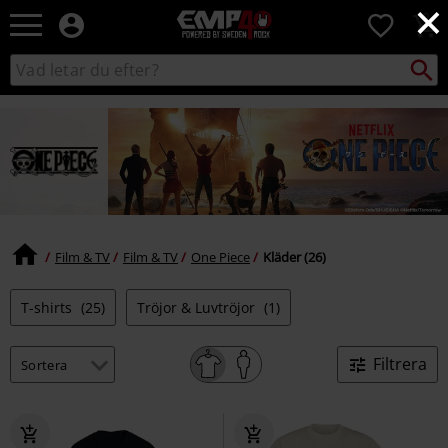
×
EMP
0
-
Musik,
Sök
Sök
Film,
i
TV
katalogen
&
Spelmerch
-
Alternativt
Mode
Film & TV
Film & TV
One Piece
Kläder (26)
T-shirts
(25)
Tröjor & Luvtröjor
(1)
Filtrera