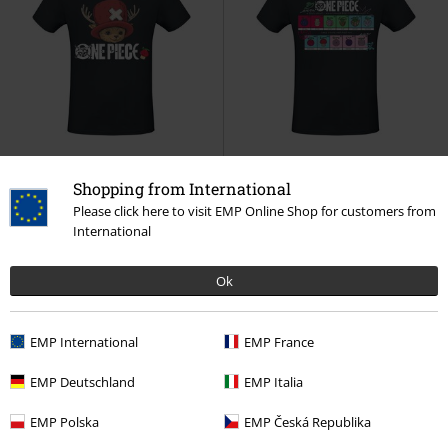
Shopping from International
299:-
299:-
Please click here to visit EMP Online Shop for customers from
Chopper
One Piece
T-shirt
Devil Fruit
One Piece
T-shirt
International
Ok
EMP International
EMP France
EMP Deutschland
EMP Italia
EMP Polska
EMP Česká Republika