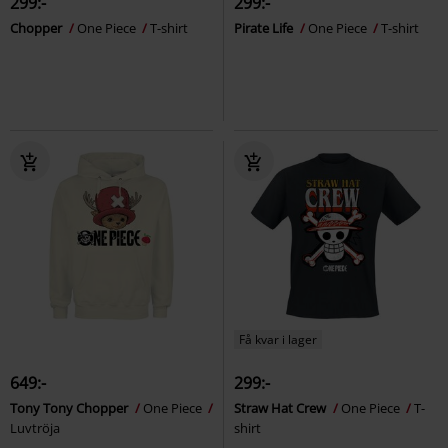
299:-
299:-
Chopper
One Piece
T-shirt
Pirate Life
One Piece
T-shirt
Få kvar i lager
649:-
299:-
Tony Tony Chopper
One Piece
Straw Hat Crew
One Piece
T-
Luvtröja
shirt