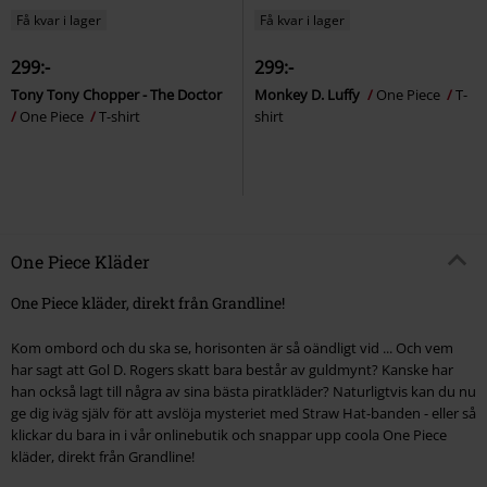
Få kvar i lager
Få kvar i lager
299:-
299:-
Tony Tony Chopper - The Doctor
Monkey D. Luffy
One Piece
T-
One Piece
T-shirt
shirt
One Piece Kläder
One Piece kläder, direkt från Grandline!
Kom ombord och du ska se, horisonten är så oändligt vid ... Och vem
har sagt att Gol D. Rogers skatt bara består av guldmynt? Kanske har
han också lagt till några av sina bästa piratkläder? Naturligtvis kan du nu
ge dig iväg själv för att avslöja mysteriet med Straw Hat-banden - eller så
klickar du bara in i vår onlinebutik och snappar upp coola One Piece
kläder, direkt från Grandline!