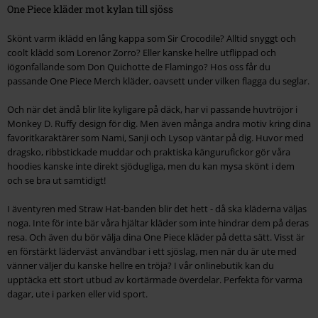
One Piece kläder mot kylan till sjöss
Skönt varm iklädd en lång kappa som Sir Crocodile? Alltid snyggt och
coolt klädd som Lorenor Zorro? Eller kanske hellre utflippad och
iögonfallande som Don Quichotte de Flamingo? Hos oss får du
passande One Piece Merch kläder, oavsett under vilken flagga du seglar.
Och när det ändå blir lite kyligare på däck, har vi passande huvtröjor i
Monkey D. Ruffy design för dig. Men även många andra motiv kring dina
favoritkaraktärer som Nami, Sanji och Lysop väntar på dig. Huvor med
dragsko, ribbstickade muddar och praktiska kängurufickor gör våra
hoodies kanske inte direkt sjödugliga, men du kan mysa skönt i dem
och se bra ut samtidigt!
I äventyren med Straw Hat-banden blir det hett - då ska kläderna väljas
noga. Inte för inte bär våra hjältar kläder som inte hindrar dem på deras
resa. Och även du bör välja dina One Piece kläder på detta sätt. Visst är
en förstärkt läderväst användbar i ett sjöslag, men när du är ute med
vänner väljer du kanske hellre en tröja? I vår onlinebutik kan du
upptäcka ett stort utbud av kortärmade överdelar. Perfekta för varma
dagar, ute i parken eller vid sport.