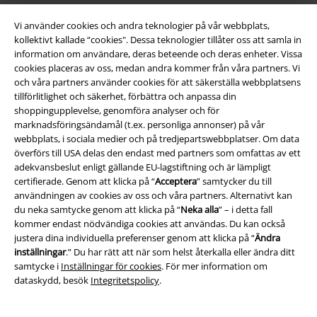
Vi använder cookies och andra teknologier på vår webbplats,
kollektivt kallade “cookies". Dessa teknologier tillåter oss att samla in
information om användare, deras beteende och deras enheter. Vissa
cookies placeras av oss, medan andra kommer från våra partners. Vi
och våra partners använder cookies för att säkerställa webbplatsens
tillförlitlighet och säkerhet, förbättra och anpassa din
Juridisk information/Villkor
shoppingupplevelse, genomföra analyser och för
marknadsföringsändamål (t.ex. personliga annonser) på vår
Villkor
webbplats, i sociala medier och på tredjepartswebbplatser. Om data
överförs till USA delas den endast med partners som omfattas av ett
Om oss
adekvansbeslut enligt gällande EU-lagstiftning och är lämpligt
certifierade. Genom att klicka på “
Acceptera
” samtycker du till
Ladda ner villkoren
användningen av cookies av oss och våra partners. Alternativt kan
du neka samtycke genom att klicka på “
Neka alla
” – i detta fall
Avfallshantering och miljöskydd
kommer endast nödvändiga cookies att användas. Du kan också
justera dina individuella preferenser genom att klicka på “
Ändra
inställningar
.” Du har rätt att när som helst återkalla eller ändra ditt
Försäkran om överensstämmelse
samtycke i
Inställningar för cookies
. För mer information om
dataskydd, besök
Integritetspolicy
.
Information om tillgänglighet