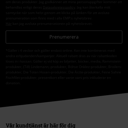
om deras produkter. Jag godkänner att mina personuppgifter kommer att
behandlas enligt deras
Datasekretesspolicy
. Jag kan återkalla mitt
samtycke när som helst genom att klicka på länken för att avsluta
prenumeration som finns med i alla EMP:s nyhetsbrev.
Här
kan jag avsluta prenumerationen på nyhetsbrevet.
Prenumerera
*Gäller i 4 veckor och gäller endast online. Kan inte kombineras med
andra erbjudanden/kampanjer. Aktuell rabatt dras av när rabattkoden
löses in i kassan. Gäller ej vid köp av biljetter, böcker, media, Rammstein-
produkter, (Till) Lindemann,-produkter, Böhse Onklez-produkter, Broilers-
produkter, Die Toten Hosen-produkter, Die Ärzte-produkter, Feine Sahne
Fischfilet-produkter, presentkort eller varor vars pris inkluderar en
donation.
Vår kundtjänst är här för dig