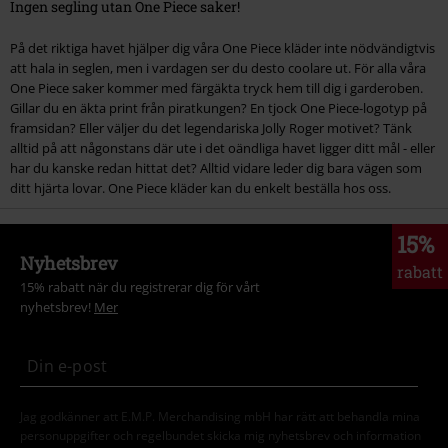
Ingen segling utan One Piece saker!
På det riktiga havet hjälper dig våra One Piece kläder inte nödvändigtvis
att hala in seglen, men i vardagen ser du desto coolare ut. För alla våra
One Piece saker kommer med färgäkta tryck hem till dig i garderoben.
Gillar du en äkta print från piratkungen? En tjock One Piece-logotyp på
framsidan? Eller väljer du det legendariska Jolly Roger motivet? Tänk
alltid på att någonstans där ute i det oändliga havet ligger ditt mål - eller
har du kanske redan hittat det? Alltid vidare leder dig bara vägen som
ditt hjärta lovar. One Piece kläder kan du enkelt beställa hos oss.
15%
Nyhetsbrev
rabatt
15% rabatt när du registrerar dig för vårt
nyhetsbrev!
Mer
Jag godkänner att E.M.P. Merchandising mbH har rätt att behandla mina
personuppgifter och regelbundet skicka mig nyhetsbrev och information