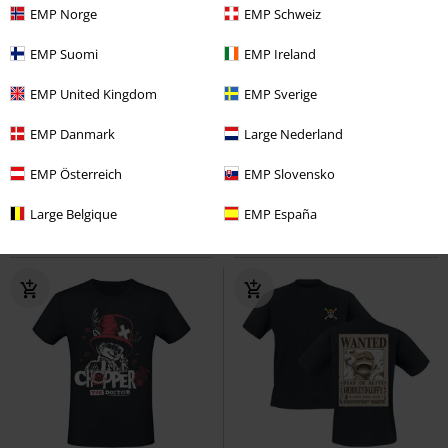
EMP Norge
EMP Schweiz
EMP Suomi
EMP Ireland
Få kvar i lager
%
EMP United Kingdom
EMP Sverige
299:-
239:-
EMP Danmark
Large Nederland
He´s a Pirate
One Piece
T-shirt
Gear 5th
One Piece
T-shirt
EMP Österreich
EMP Slovensko
Large Belgique
EMP España