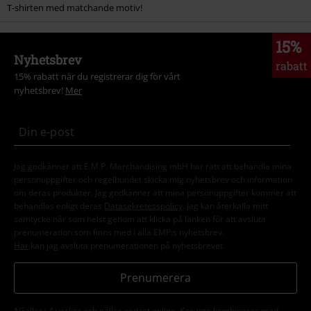
T-shirten med matchande motiv!
15%
Nyhetsbrev
rabatt
15% rabatt när du registrerar dig för vårt
nyhetsbrev!
Mer
Jag godkänner att E.M.P. Merchandising mbH har rätt att behandla mina
personuppgifter och regelbundet skicka mig nyhetsbrev och information
om deras produkter. Jag godkänner att mina personuppgifter kommer att
behandlas enligt deras
Datasekretesspolicy
. Jag kan återkalla mitt
samtycke när som helst genom att klicka på länken för att avsluta
prenumeration som finns med i alla EMP:s nyhetsbrev.
Här
kan jag avsluta prenumerationen på nyhetsbrevet.
Prenumerera
*Gäller i 4 veckor och gäller endast online. Kan inte kombineras med