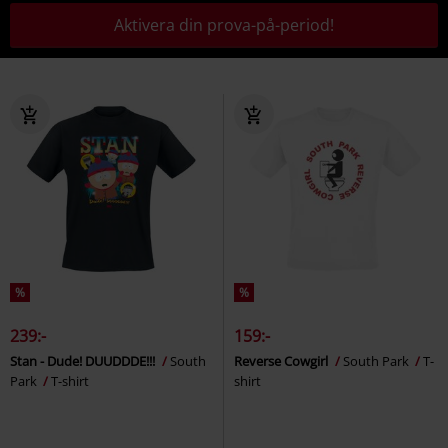
Aktivera din prova-på-period!
%
%
239:-
159:-
Stan - Dude! DUUDDDE!!!
South
Reverse Cowgirl
South Park
T-
Park
T-shirt
shirt