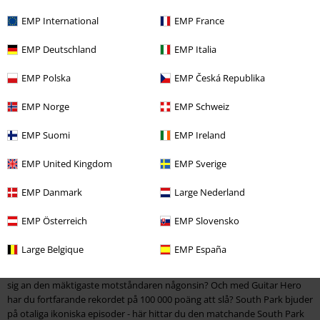
Narnia, allt kan hända i den animerade serien. Du kan beställa lämpliga
EMP International
EMP France
South Park-produkter i vår webbutik till ett rimligt pris.
EMP Deutschland
EMP Italia
South Park har länge varit en kult. Serien har format generationer och
omtolkat och ifrågasatt många politiska ämnen genom sin egen humor.
EMP Polska
EMP Česká Republika
Dramatiken fördelas ofta generöst och i hink. Talande uttrar som startar
krig? Utomjordingar som landar på jorden? Allt är helt normalt i South
EMP Norge
EMP Schweiz
Park. Är du med? Då kan du enkelt ta med dig dina
favoritanimationsvänner hem med vår
South Park-merch
. Karaktärerna
EMP Suomi
EMP Ireland
kocken, Mr. Garrison och Randy Marsh ser bra ut i din lägenhet och
utstrålar South Parks charm inom dina egna fyra väggar.
EMP United Kingdom
EMP Sverige
Din South Park T-shirt med coolt motiv
EMP Danmark
Large Nederland
Herregud, vi fick Kenny ge ... Finner! På dessa coola South Park-kläder
EMP Österreich
EMP Slovensko
från vår webbshop. Hos oss garanteras groovy ordspråk och tryck av de
legendariska karaktärerna från South Park. Upptäck massor av bra
Large Belgique
EMP España
erbjudanden och ta supermysiga South Park t-shirts, hoodies och
mycket mer. Cthulhu attackerar staden? Måste din Warcraft-karaktär ta
sig an den mäktigaste motståndaren någonsin? Och med Guitar Hero
har du fortfarande rekordet på 100 000 poäng att slå? South Park bjuder
på otaliga ikoniska episoder - här hittar du den matchande South Park