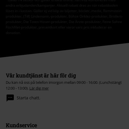
andra erbjudanden/kampanjer. Aktuell rabatt dras av när rabattkoden
löses in i kassan. Gäller ej vid köp av biljetter, böcker, media, Rammstein-
produkter, (Till) Lindemann,-produkter, Böhse Onklez-produkter, Broilers-
produkter, Die Toten Hosen-produkter, Die Ärzte-produkter, Feine Sahne
Fischfilet-produkter, presentkort eller varor vars pris inkluderar en
donation.
Vår kundtjänst är här för dig
Du kan nå oss på telefon imorgon mellan 09:00 - 16:00. (Lunchstängt
12:00 - 13:00).
Lär dig mer
Starta chatt.
Kundservice