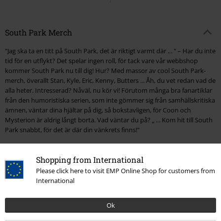
South Park Merch
"Jag ska ta en titt på South Park, det är riktigt varmt där ... " – Har du inte
tid för en utflykt? Det spelar ingen roll, för tack vare vår webbshop
kommer South Park nu till dig! Hur? Med massor av cool South Park-
merch, överallt Stan, Kyle, Eric, Kenny, Butters ... Åh, du vet redan vad de
alla heter. Intresserad? Nåväl, nu kör vi! Förutom många bra fanartiklar
från den humoristiska serien, som inte gömmer sig från samhällskritiska
ämnen, väntar dina hjältar på dig, så bokstavligen, för Coon och
Mysterion är aldrig långt borta. Vad väntar du på? „ ... Kom hit till South
Park snabbt, för det är där din vänkrets finns!"
South Park-merchandise till din samling
Shopping from International
Berättelserna från South Park har flimrat över TV-skärmarna sedan 1997
Please click here to visit EMP Online Shop for customers from
och får fortfarande miljontals tittare att skratta idag. Ingen politisk
International
händelse och ingen kändis går säker från skaparnas svarta humor. Men
välkända serier och filmer erbjuder också karaktärer som gillar att gå
Ok
vilse i South Park eller följa med på Stans, Kyles, Erics och Kennys
äventyr. Från Star Wars till Game of Thrones till Midgård och genom