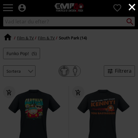
×
EMP
0
-
Musik,
Sök
Sök
Film,
i
TV
katalogen
&
Film & TV
Film & TV
South Park (14)
Spelmerch
-
Funko Pop!
(5)
Alternativt
Mode
Filtrera