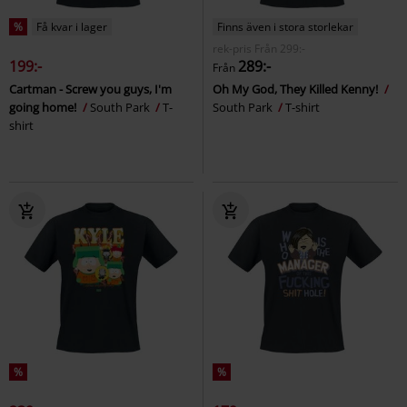
%
Få kvar i lager
Finns även i stora storlekar
rek-pris
Från
299:-
199:-
289:-
Från
Cartman - Screw you guys, I'm
Oh My God, They Killed Kenny!
going home!
South Park
T-
South Park
T-shirt
shirt
%
%