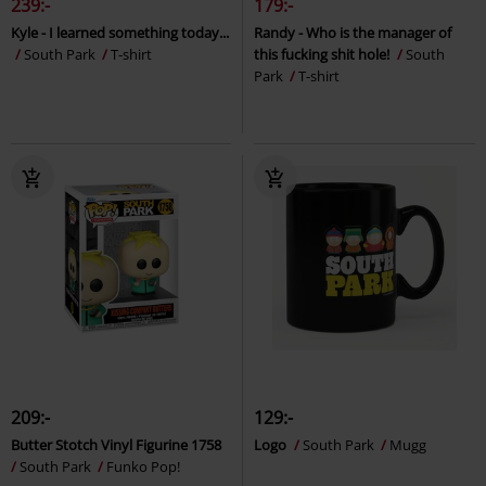
239:-
179:-
Kyle - I learned something today...
Randy - Who is the manager of
South Park
T-shirt
this fucking shit hole!
South
Park
T-shirt
209:-
129:-
Butter Stotch Vinyl Figurine 1758
Logo
South Park
Mugg
South Park
Funko Pop!