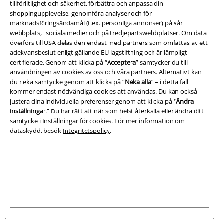
Villkor
tillförlitlighet och säkerhet, förbättra och anpassa din
shoppingupplevelse, genomföra analyser och för
marknadsföringsändamål (t.ex. personliga annonser) på vår
Om oss
webbplats, i sociala medier och på tredjepartswebbplatser. Om data
överförs till USA delas den endast med partners som omfattas av ett
Ladda ner villkoren
adekvansbeslut enligt gällande EU-lagstiftning och är lämpligt
certifierade. Genom att klicka på “
Acceptera
” samtycker du till
Avfallshantering och miljöskydd
användningen av cookies av oss och våra partners. Alternativt kan
du neka samtycke genom att klicka på “
Neka alla
” – i detta fall
Försäkran om överensstämmelse
kommer endast nödvändiga cookies att användas. Du kan också
justera dina individuella preferenser genom att klicka på “
Ändra
inställningar
.” Du har rätt att när som helst återkalla eller ändra ditt
Information om tillgänglighet
samtycke i
Inställningar för cookies
. För mer information om
dataskydd, besök
Integritetspolicy
.
Inställningar för cookies
Bekräfta ångrat köp
Alla priser inkl. moms.
Fraktkostnad tillkommer.
© 1986-2026 E.M.P. Merchandising HGmbH