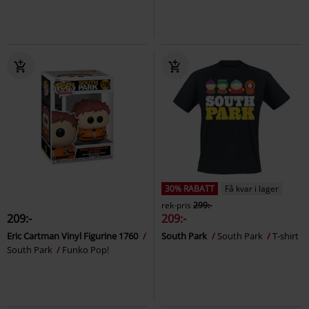
30% RABATT
Få kvar i lager
rek-pris
299:-
209:-
209:-
Eric Cartman Vinyl Figurine 1760
South Park
South Park
T-shirt
South Park
Funko Pop!