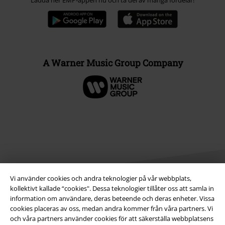
Ladda ner EMP-appen nu och ta del av många fördelar!
A Warner Music Group Company
Vi använder cookies och andra teknologier på vår webbplats,
kollektivt kallade “cookies". Dessa teknologier tillåter oss att samla in
information om användare, deras beteende och deras enheter. Vissa
Juridisk information/Villkor
cookies placeras av oss, medan andra kommer från våra partners. Vi
och våra partners använder cookies för att säkerställa webbplatsens