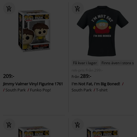
Få kvar i lager
Finns även i stora st
rek-pris
Från
299:-
209:-
289:-
Från
Jimmy Valmer Vinyl Figurine 1761
I'm Not Fat, I'm Big Boned!
South Park
Funko Pop!
South Park
T-shirt