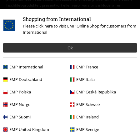
Fischfilet-produkter, presentkort eller varor vars pris inkluderar en
donation.
Shopping from International
Please click here to visit EMP Online Shop for customers from
International
Ok
Vår kundtjänst är här för dig
Vår kundtjänst är öppen idag mellan 09:00 -16:00. (Lunchstängt 12:00
EMP International
EMP France
- 13:00).
Lär dig mer
EMP Deutschland
EMP Italia
Starta chatt.
EMP Polska
EMP Česká Republika
EMP Norge
EMP Schweiz
Kundservice
EMP Suomi
EMP Ireland
Hjälp
EMP United Kingdom
EMP Sverige
Returpolicy