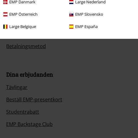
EMP Danmark
Large Nederland
Returnera en vara
EMP Österreich
EMP Slovensko
Generell storleksguide
Large Belgique
EMP España
Avsluta mitt BSC-medlemskap
Betalningsmetod
Dina erbjudanden
Tävlingar
Beställ EMP-presentkort
Studentrabatt
EMP Backstage Club