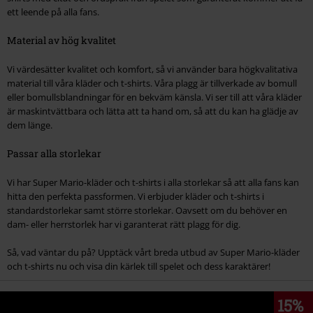
ett leende på alla fans.
Material av hög kvalitet
Vi värdesätter kvalitet och komfort, så vi använder bara högkvalitativa
material till våra kläder och t-shirts. Våra plagg är tillverkade av bomull
eller bomullsblandningar för en bekväm känsla. Vi ser till att våra kläder
är maskintvättbara och lätta att ta hand om, så att du kan ha glädje av
dem länge.
Passar alla storlekar
Vi har Super Mario-kläder och t-shirts i alla storlekar så att alla fans kan
hitta den perfekta passformen. Vi erbjuder kläder och t-shirts i
standardstorlekar samt större storlekar. Oavsett om du behöver en
dam- eller herrstorlek har vi garanterat rätt plagg för dig.
Så, vad väntar du på? Upptäck vårt breda utbud av Super Mario-kläder
och t-shirts nu och visa din kärlek till spelet och dess karaktärer!
15%