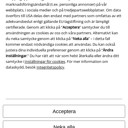
Ladda ner villkoren
marknadsföringsändamål (t.ex. personliga annonser) på vår
webbplats, i sociala medier och på tredjepartswebbplatser. Om data
överförs till USA delas den endast med partners som omfattas av ett
Avfallshantering och miljöskydd
adekvansbeslut enligt gällande EU-lagstiftning och är lämpligt
certifierade. Genom att klicka på “
Acceptera
” samtycker du till
Försäkran om överensstämmelse
användningen av cookies av oss och våra partners. Alternativt kan
du neka samtycke genom att klicka på “
Neka alla
” – i detta fall
Information om tillgänglighet
kommer endast nödvändiga cookies att användas. Du kan också
justera dina individuella preferenser genom att klicka på “
Ändra
Inställningar för cookies
inställningar
.” Du har rätt att när som helst återkalla eller ändra ditt
samtycke i
Inställningar för cookies
. För mer information om
dataskydd, besök
Integritetspolicy
.
Bekräfta ångrat köp
Alla priser inkl. moms.
Fraktkostnad tillkommer.
© 1986-2026 E.M.P. Merchandising HGmbH
Acceptera
Våra onlinebutiker
Neka alla