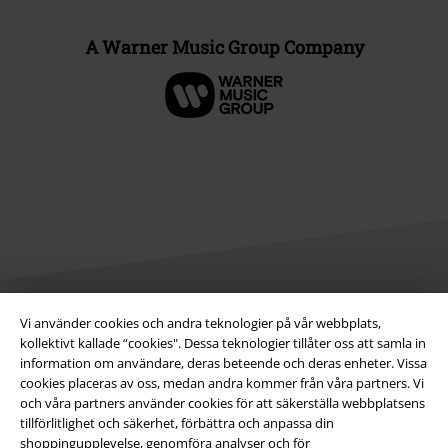
A Warner Music Group Company
Vi använder cookies och andra teknologier på vår webbplats,
Juridisk information/Villkor
kollektivt kallade “cookies". Dessa teknologier tillåter oss att samla in
information om användare, deras beteende och deras enheter. Vissa
Villkor
cookies placeras av oss, medan andra kommer från våra partners. Vi
och våra partners använder cookies för att säkerställa webbplatsens
Om oss
tillförlitlighet och säkerhet, förbättra och anpassa din
shoppingupplevelse, genomföra analyser och för