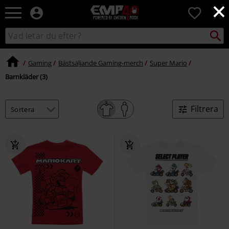
×
EMP
0
-
Musik,
Sök
Sök
Film,
i
TV
katalogen
&
Gaming
Bästsäljande Gaming-merch
Super Mario
Spelmerch
Barnkläder (3)
-
Alternativt
Mode
Filtrera