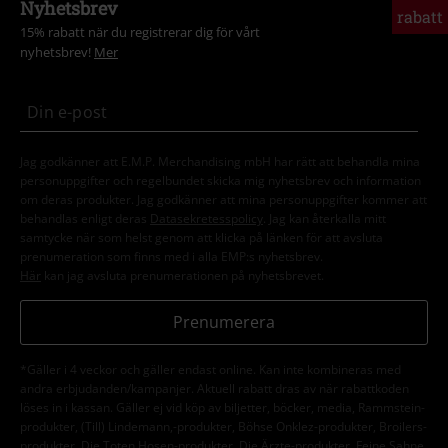
Nyhetsbrev
rabatt
15% rabatt när du registrerar dig för vårt
nyhetsbrev!
Mer
Jag godkänner att E.M.P. Merchandising mbH har rätt att behandla mina
personuppgifter och regelbundet skicka mig nyhetsbrev och information
om deras produkter. Jag godkänner att mina personuppgifter kommer att
behandlas enligt deras
Datasekretesspolicy
. Jag kan återkalla mitt
samtycke när som helst genom att klicka på länken för att avsluta
prenumeration som finns med i alla EMP:s nyhetsbrev.
Här
kan jag avsluta prenumerationen på nyhetsbrevet.
Prenumerera
*Gäller i 4 veckor och gäller endast online. Kan inte kombineras med
andra erbjudanden/kampanjer. Aktuell rabatt dras av när rabattkoden
löses in i kassan. Gäller ej vid köp av biljetter, böcker, media, Rammstein-
produkter, (Till) Lindemann,-produkter, Böhse Onklez-produkter, Broilers-
produkter, Die Toten Hosen-produkter, Die Ärzte-produkter, Feine Sahne