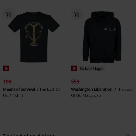
%
%
Få kvar i lager
199:-
559:-
Means of Survival
The Last Of
Washington Liberation
The Last
Us
T-shirt
Of Us
Luvjacka
The Last of us clothing