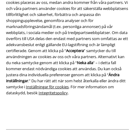
Villkor
cookies placeras av oss, medan andra kommer från våra partners. Vi
och våra partners använder cookies för att säkerställa webbplatsens
tillförlitlighet och säkerhet, förbättra och anpassa din
Om oss
shoppingupplevelse, genomföra analyser och för
marknadsföringsändamål (t.ex. personliga annonser) på vår
Ladda ner villkoren
webbplats, i sociala medier och på tredjepartswebbplatser. Om data
överförs till USA delas den endast med partners som omfattas av ett
Avfallshantering och miljöskydd
adekvansbeslut enligt gällande EU-lagstiftning och är lämpligt
certifierade. Genom att klicka på “
Acceptera
” samtycker du till
Försäkran om överensstämmelse
användningen av cookies av oss och våra partners. Alternativt kan
du neka samtycke genom att klicka på “
Neka alla
” – i detta fall
kommer endast nödvändiga cookies att användas. Du kan också
Information om tillgänglighet
justera dina individuella preferenser genom att klicka på “
Ändra
inställningar
.” Du har rätt att när som helst återkalla eller ändra ditt
Inställningar för cookies
samtycke i
Inställningar för cookies
. För mer information om
dataskydd, besök
Integritetspolicy
.
Bekräfta ångrat köp
Alla priser inkl. moms.
Fraktkostnad tillkommer.
© 1986-2026 E.M.P. Merchandising HGmbH