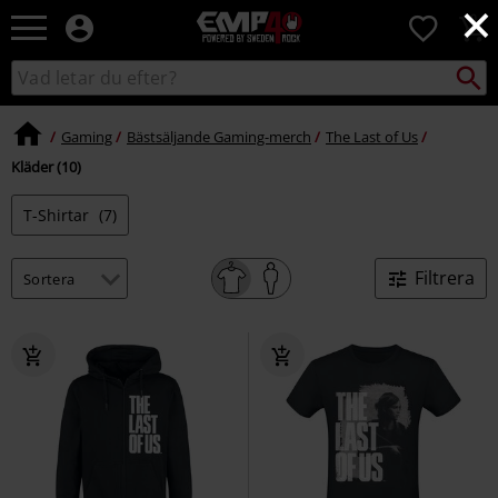
×
EMP
0
-
Musik,
Sök
Sök
Film,
i
TV
katalogen
&
Gaming
Bästsäljande Gaming-merch
The Last of Us
Spelmerch
Kläder (10)
-
Alternativt
T-Shirtar
(7)
Mode
Filtrera