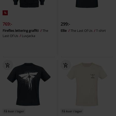
%
769:-
299:-
Fireflies lettering graffiti
The
Ellie
The Last Of Us
T-shirt
Last Of Us
Luvjacka
Få kvar i lager
Få kvar i lager