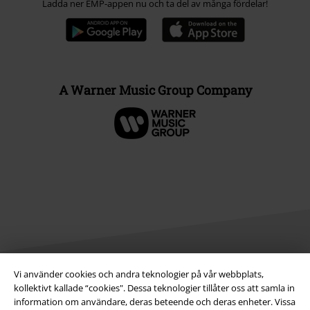
Ladda ner EMP-appen nu och ta del av många fördelar!
A Warner Music Group Company
Vi använder cookies och andra teknologier på vår webbplats,
kollektivt kallade “cookies". Dessa teknologier tillåter oss att samla in
Juridisk information/Villkor
information om användare, deras beteende och deras enheter. Vissa