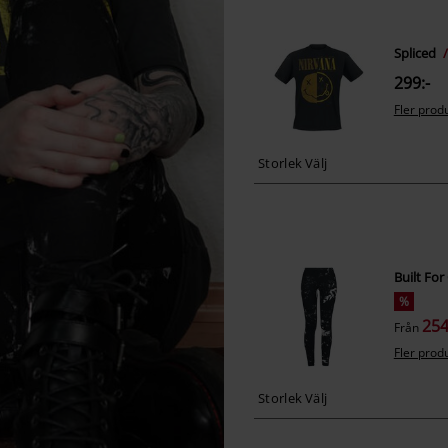
Spliced
299:-
Fler prod
Built Fo
%
254
Från
Fler prod