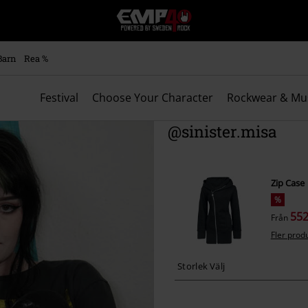
EMP
-
Musik,
Film,
Barn
Rea %
TV
&
Spelmerch
Festival
Choose Your Character
Rockwear & Mu
-
Alternativt
@sinister.misa
Mode
Zip Case
%
552
Från
Fler prod