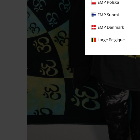
EMP Polska
EMP Suomi
EMP Danmark
Large Belgique