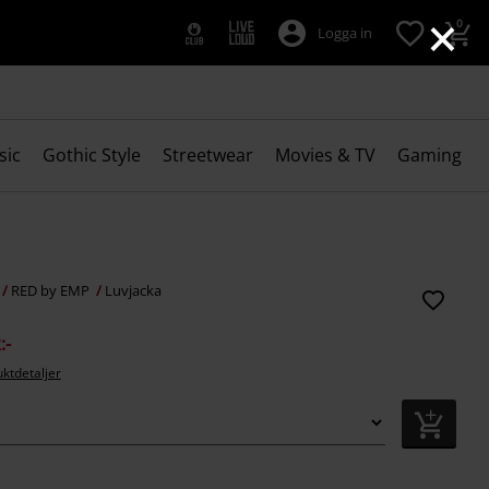
×
0
Logga in
sic
Gothic Style
Streetwear
Movies & TV
Gaming
RED by EMP
Luvjacka
:-
uktdetaljer