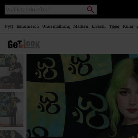
Gå till
Sök
Sök
huvudinnehåll
i
katalogen
Nytt
Bandmerch
Underhållning
Märken
Livsstil
Tjejer
Killar