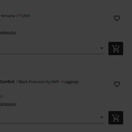
Nirvana
T-shirt
uktdetaljer
r Comfort
Black Premium by EMP
Leggings
:-
uktdetaljer