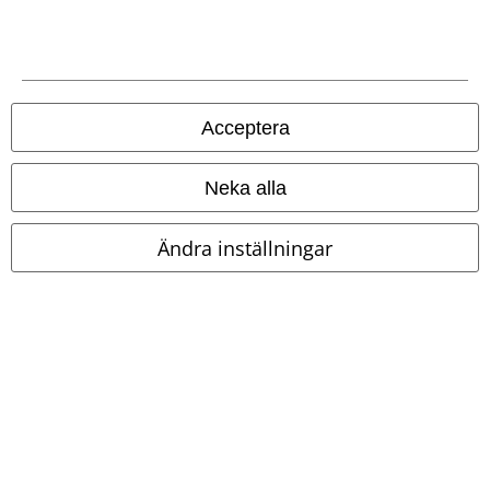
Acceptera
Neka alla
Ändra inställningar
@miss.kim.creative
Lägg till alla varor i din varukorg.