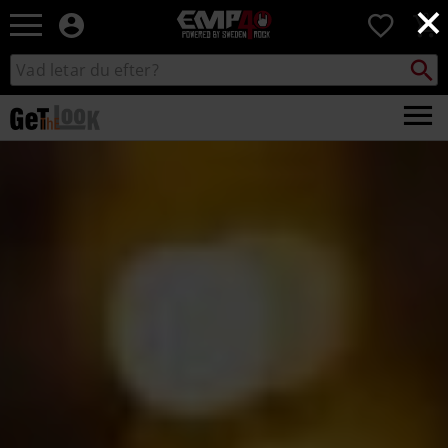
×
EMP
0
-
Musik,
Sök
Sök
Film,
i
TV
katalogen
&
Spelmerch
-
Festival
Alternativt
Mode
Choose Your Character
Rockwear & Music
Gothic Style
Streetwear